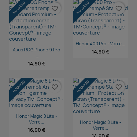
NOUVEAU
NOUVEAU
favorite_border
favorite_border
Aperçu rapide

Honor 400 Pro - Verre...
Aperçu rapide

Asus ROG Phone 9 Pro
14,90 €
-...
14,90 €
NOUVEAU
NOUVEAU
favorite_border
favorite_border
Aperçu rapide

Honor Magic 8 Lite -
Aperçu rapide

Verre...
Honor Magic 8 Lite -
Verre...
16,90 €
14,90 €