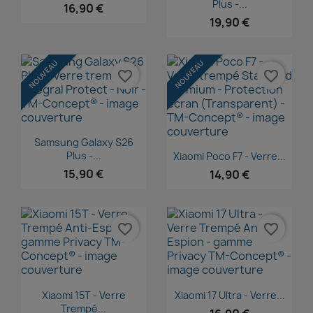
Plus -...
16,90 €
19,90 €
NOUVEAU
NOUVEAU
favorite_border
favorite_border
Aperçu rapide

Samsung Galaxy S26
Aperçu rapide

Plus -...
Xiaomi Poco F7 - Verre...
15,90 €
14,90 €
favorite_border
favorite_border
Aperçu rapide
Aperçu rapide


Xiaomi 15T - Verre
Xiaomi 17 Ultra - Verre...
Trempé...