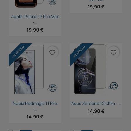
19,90 €
Aperçu rapide

Apple IPhone 17 Pro Max
-...
19,90 €
NOUVEAU
NOUVEAU
favorite_border
favorite_border
Aperçu rapide
Aperçu rapide


Nubia Redmagic 11 Pro
Asus Zenfone 12 Ultra -...
-...
14,90 €
14,90 €