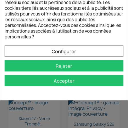
16,90 €
réseaux sociaux et la pertinence de la publicité. Les
cookies tiers liés aux réseaux sociaux et à la publicité sont
utilisés pour vous offrir des fonctionnalités optimisées sur
NOUVEAU
NOUVEAU
les réseaux sociaux, ainsi que des publicités
favorite_border
favorite_border
personnalisées. Acceptez-vous ces cookies ainsi que les
implications associées à l'utilisation de vos données
personnelles ?
Aperçu rapide

Xiaomi 17 Pro - Verre...
Configurer
Aperçu rapide

Xiaomi 17 Pro Max -
16,90 €
Verre...
Rejeter
14,90 €
Accepter
NOUVEAU
NOUVEAU
favorite_border
favorite_border
Aperçu rapide

Xiaomi 17 - Verre
Aperçu rapide

Trempé...
Samsung Galaxy S26