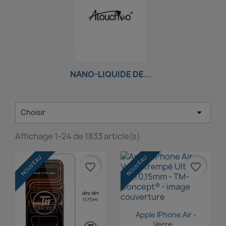
NANO-LIQUIDE DE...

Choisir
Affichage 1-24 de 1833 article(s)
NOUVEAU
NOUVEAU
favorite_border
favorite_border
Aperçu rapide

Apple IPhone Air -
Verre...