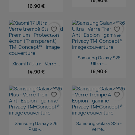
16,90 €
16,90 €
favorite_border
favorite_border
Aperçu rapide

Samsung Galaxy S26
Aperçu rapide

Ultra -...
Xiaomi 17 Ultra - Verre...
16,90 €
14,90 €
favorite_border
favorite_border
Aperçu rapide
Aperçu rapide


Samsung Galaxy S26
Samsung Galaxy S26 -
Plus -...
Verre...