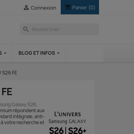
shopping_cart

Panier
(0)
Connexion
search
S
BLOG ET INFOS
/ S26 FE
 FE
sung Galaxy S26,
remium répondent aux
dard intégrale, anti-
 à votre recherche et