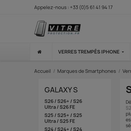
Appelez-nous :
+33 (0)5 61 41 94 17
⠀
VERRES TREMPÉS IPHONE
Accueil
Marques de Smartphones
Ver
S
GALAXY S
S26 / S26+ / S26
Dé
Ultra / S26 FE
S2
pl
S25 / S25+ / S25
es
Ultra / S25 FE
sé
S24 / S24+ / S24