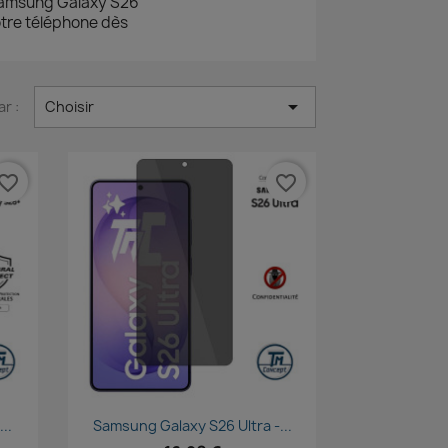
Samsung Galaxy S26
votre téléphone dès

ar :
Choisir
vorite_border
favorite_border
Aperçu rapide

..
Samsung Galaxy S26 Ultra -...