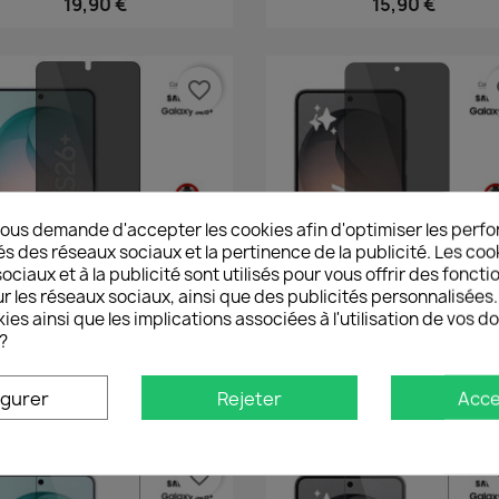
19,90 €
15,90 €
favorite_border
fa
ous demande d'accepter les cookies afin d'optimiser les perfo
és des réseaux sociaux et la pertinence de la publicité. Les cooki
ciaux et à la publicité sont utilisés pour vous offrir des foncti
r les réseaux sociaux, ainsi que des publicités personnalisée
ies ainsi que les implications associées à l'utilisation de vos 
?
Aperçu rapide
Aperçu rapide


amsung Galaxy S26 Plus -...
Samsung Galaxy S26 - Verre
16,90 €
16,90 €
igurer
Rejeter
Acce
favorite_border
fa