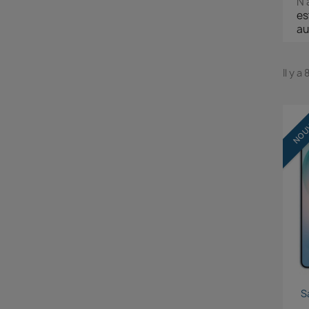
N'
es
au
Il y a
NOU
S