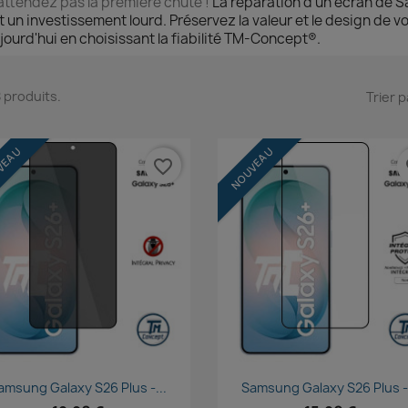
attendez pas la première chute !
La réparation d'un écran de 
t un investissement lourd. Préservez la valeur et le design de 
jourd'hui en choisissant la fiabilité TM-Concept®.
 8 produits.
Trier p
VEAU
NOUVEAU
favorite_border
fa
Aperçu rapide
Aperçu rapide


amsung Galaxy S26 Plus -...
Samsung Galaxy S26 Plus -.