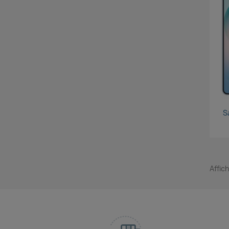
S
Affich