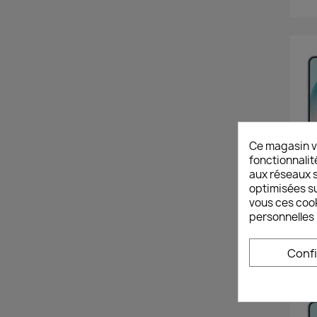
Ce magasin v
fonctionnalit
aux réseaux so
optimisées su
vous ces cook
personnelles 
S
Conf