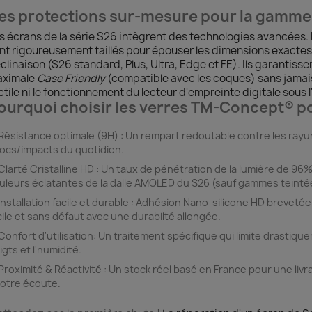
es protections sur-mesure pour la gamme
s écrans de la série S26 intègrent des technologies avancées.
nt rigoureusement taillés pour épouser les dimensions exacte
clinaison (S26 standard, Plus, Ultra, Edge et FE). Ils garantiss
ximale
Case Friendly
(compatible avec les coques) sans jamais a
ctile ni le fonctionnement du lecteur d'empreinte digitale sous l
ourquoi choisir les verres TM-Concept® po
Résistance optimale (9H) :
Un rempart redoutable contre les rayure
ocs/impacts du quotidien.
Clarté Cristalline HD :
Un taux de pénétration de la lumière de 96%
uleurs éclatantes de la dalle AMOLED du S26 (sauf gammes teintée
Installation facile et durable :
Adhésion Nano-silicone HD brevetée 
cile et sans défaut avec une durabilté allongée.
Confort d'utilisation:
Un traitement spécifique qui limite drastiqu
igts et l'humidité.
Proximité & Réactivité :
Un stock réel basé en France pour une livr
votre écoute.