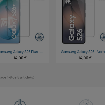
Aperçu rapide
Aperçu rapide


amsung Galaxy S26 Plus -...
Samsung Galaxy S26 - Verre
14,90 €
14,90 €
age 1-8 de 8 article(s)