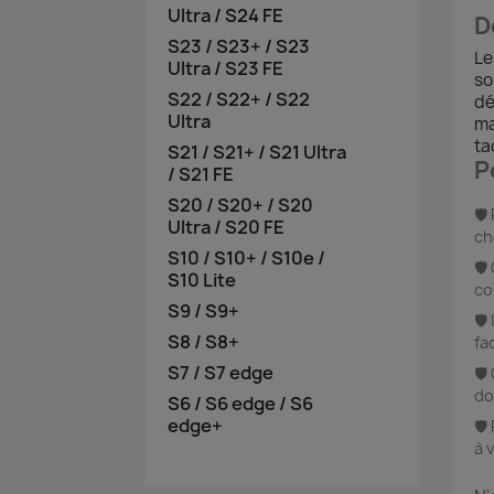
Ultra / S24 FE
D
S23 / S23+ / S23
Le
Ultra / S23 FE
so
S22 / S22+ / S22
dé
Ultra
ma
ta
S21 / S21+ / S21 Ultra
P
/ S21 FE
S20 / S20+ / S20
🛡️
Ultra / S20 FE
ch
S10 / S10+ / S10e /
🛡️
S10 Lite
co
S9 / S9+
🛡️
S8 / S8+
fa
S7 / S7 edge
🛡️
do
S6 / S6 edge / S6
edge+
🛡️
à 