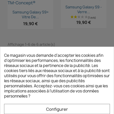
Aperçu rapide

Samsung Galaxy S9 -
Aperçu rapide

(1 avis)
Verre...
Samsung Galaxy S9+
Vitre De...
19,90 €
19,90 €
Affichage 1-6 de 6 article(s)
Ce magasin vous demande d'accepter les cookies afin
Retour en haut

d'optimiser les performances, les fonctionnalités des
réseaux sociaux et la pertinence de la publicité. Les
cookies tiers liés aux réseaux sociaux et à la publicité sont
utilisés pour vous offrir des fonctionnalités optimisées sur
les réseaux sociaux, ainsi que des publicités
personnalisées. Acceptez-vous ces cookies ainsi que les
EXPÉDITION EXPRESS EN 24H
implications associées à l'utilisation de vos données
Livraison OFFERTE en France avec suivi en temps
personnelles ?
réel
Configurer
EXPERTISE & SERVICE CLIENT