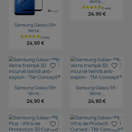
Verre...
24,90 €
Aperçu rapide

Samsung Galaxy S9+
Verre...
24,90 €
favorite_border
favorite_border
Aperçu rapide
Aperçu rapide


Samsung Galaxy S9+
Samsung Galaxy S9 -
Verre...
Verre...
24,90 €
24,90 €
favorite_border
favorite_border