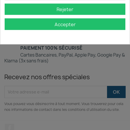
Une question ? Un problème ? Notre équipe vous
répond depuis la France.
Rejeter
GARANTIE SATISFACTION 30 JOURS
Accepter
Achetez sereinement : votre produit est garanti
contre tout défaut ou problème de conformité.
PAIEMENT 100% SÉCURISÉ
Cartes Bancaires, PayPal, Apple Pay, Google Pay &
Klarna (3x sans frais)
Recevez nos offres spéciales
Vous pouvez vous désinscrire à tout moment. Vous trouverez pour cela
nos informations de contact dans les conditions d'utilisation du site.
Facebook