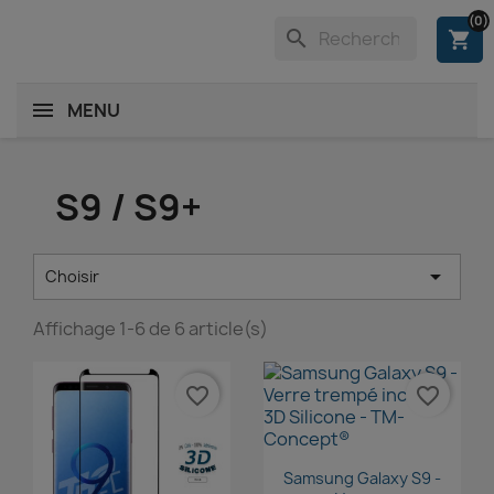
(0)
search
shopping_cart
MENU
S9 / S9+

Choisir
Affichage 1-6 de 6 article(s)
favorite_border
favorite_border
Aperçu rapide

Samsung Galaxy S9 -