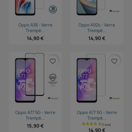
Aperçu rapide
Aperçu rapide


Oppo A38 - Verre
Oppo A92s - Verre
Trempé...
Trempé...
14,90 €
14,90 €
favorite_border
favorite_border
Aperçu rapide
Aperçu rapide


Oppo A77 5G - Verre
Oppo A77 5G - Verre
Trempé...
Trempé...
15,90 €
14,90 €