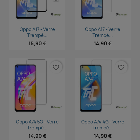
Aperçu rapide
Aperçu rapide


Oppo A17 - Verre
Oppo A17 - Verre
Trempé...
Trempé...
15,90 €
14,90 €
favorite_border
favorite_border
Aperçu rapide
Aperçu rapide


Oppo A74 5G - Verre
Oppo A74 4G - Verre
Trempé...
Trempé...
14,90 €
14,90 €