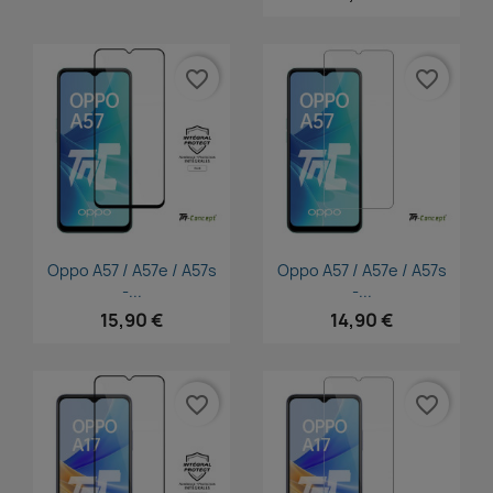
favorite_border
favorite_border
Aperçu rapide
Aperçu rapide


Oppo A57 / A57e / A57s
Oppo A57 / A57e / A57s
-...
-...
15,90 €
14,90 €
favorite_border
favorite_border