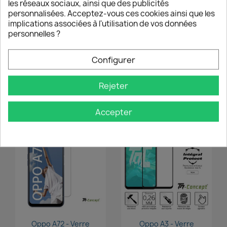
les réseaux sociaux, ainsi que des publicités
personnalisées. Acceptez-vous ces cookies ainsi que les
implications associées à l'utilisation de vos données
personnelles ?
favorite_border
favorite_border
Configurer
Aperçu rapide
Aperçu rapide


Oppo A53s 5G - Verre
Oppo A53 5G - Verre
Trempé...
Trempé...
Rejeter
14,90 €
14,90 €
Accepter
favorite_border
favorite_border
Aperçu rapide
Aperçu rapide


Oppo A72 - Verre
Oppo A3 - Verre