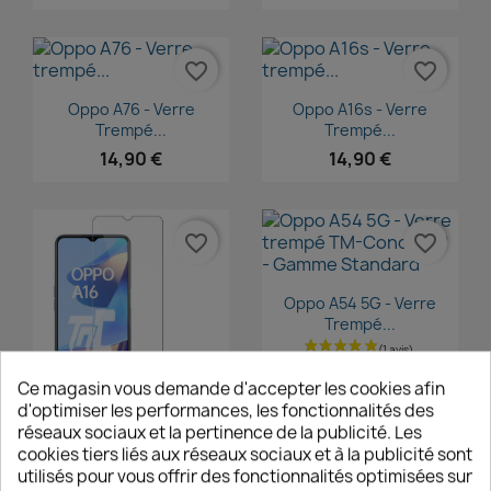
favorite_border
favorite_border
Aperçu rapide
Aperçu rapide


Oppo A76 - Verre
Oppo A16s - Verre
Trempé...
Trempé...
14,90 €
14,90 €
favorite_border
favorite_border
Aperçu rapide

Oppo A54 5G - Verre
Trempé...
14,90 €
Ce magasin vous demande d'accepter les cookies afin
d'optimiser les performances, les fonctionnalités des
Aperçu rapide

réseaux sociaux et la pertinence de la publicité. Les
Oppo A16 - Verre
cookies tiers liés aux réseaux sociaux et à la publicité sont
Trempé...
utilisés pour vous offrir des fonctionnalités optimisées sur
14,90 €