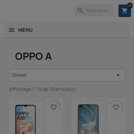
(0)
search
shopping_cart
MENU
OPPO A

Choisir
Affichage 1-19 de 19 article(s)
favorite_border
favorite_border