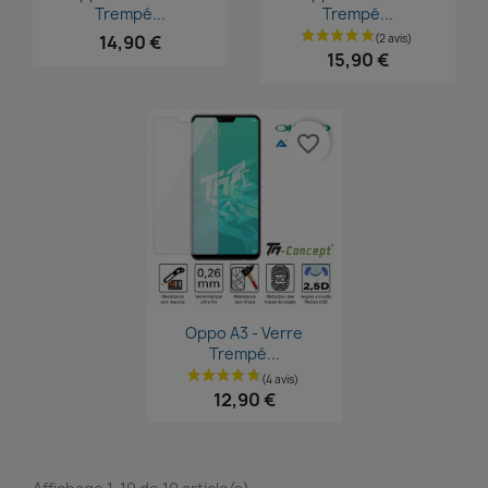
Trempé...
Trempé...
14,90 €
15,90 €
favorite_border
Aperçu rapide

Oppo A3 - Verre
Trempé...
12,90 €