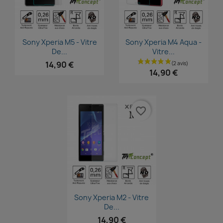
Aperçu rapide
Aperçu rapide


Sony Xperia M5 - Vitre
Sony Xperia M4 Aqua -
De...
Vitre...
14,90 €
14,90 €
favorite_border
Aperçu rapide

Sony Xperia M2 - Vitre
De...
14,90 €