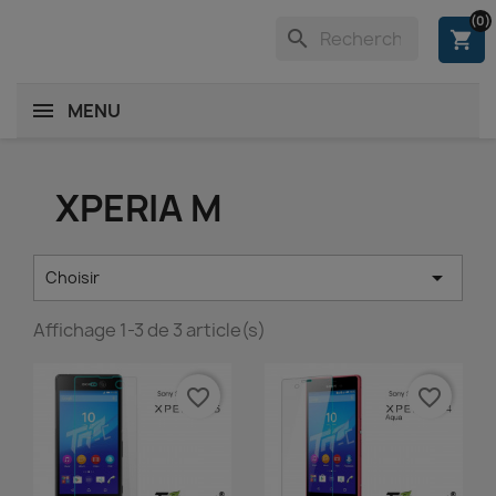
(0)
search
shopping_cart
MENU
XPERIA M

Choisir
Affichage 1-3 de 3 article(s)
favorite_border
favorite_border