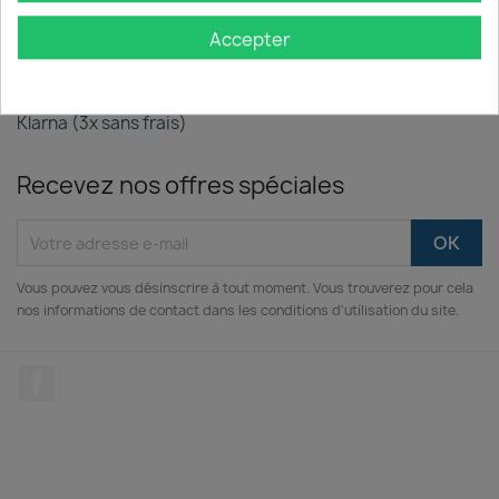
contre tout défaut ou problème de conformité.
Accepter
PAIEMENT 100% SÉCURISÉ
Cartes Bancaires, PayPal, Apple Pay, Google Pay &
Klarna (3x sans frais)
Recevez nos offres spéciales
Vous pouvez vous désinscrire à tout moment. Vous trouverez pour cela
nos informations de contact dans les conditions d'utilisation du site.
Facebook