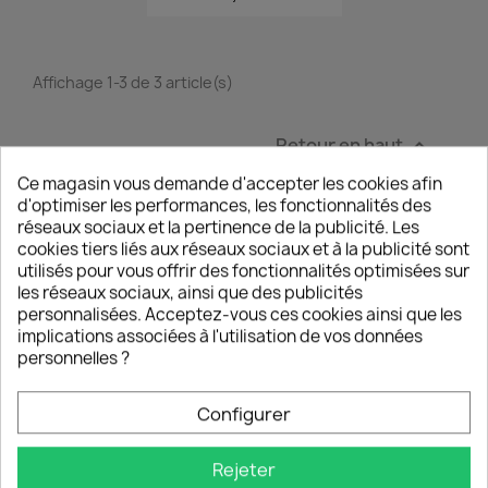
Affichage 1-3 de 3 article(s)
Retour en haut

Ce magasin vous demande d'accepter les cookies afin
d'optimiser les performances, les fonctionnalités des
réseaux sociaux et la pertinence de la publicité. Les
cookies tiers liés aux réseaux sociaux et à la publicité sont
EXPÉDITION EXPRESS EN 24H
utilisés pour vous offrir des fonctionnalités optimisées sur
Livraison OFFERTE en France avec suivi en temps
les réseaux sociaux, ainsi que des publicités
réel
personnalisées. Acceptez-vous ces cookies ainsi que les
implications associées à l'utilisation de vos données
personnelles ?
EXPERTISE & SERVICE CLIENT
Une question ? Un problème ? Notre équipe vous
répond depuis la France.
Configurer
GARANTIE SATISFACTION 30 JOURS
Rejeter
Achetez sereinement : votre produit est garanti