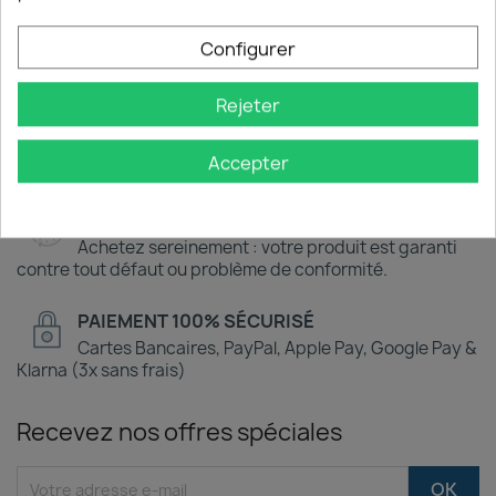
EXPÉDITION EXPRESS EN 24H
Livraison OFFERTE en France avec suivi en temps
Configurer
réel
Rejeter
EXPERTISE & SERVICE CLIENT
Une question ? Un problème ? Notre équipe vous
Accepter
répond depuis la France.
GARANTIE SATISFACTION 30 JOURS
Achetez sereinement : votre produit est garanti
contre tout défaut ou problème de conformité.
PAIEMENT 100% SÉCURISÉ
Cartes Bancaires, PayPal, Apple Pay, Google Pay &
Klarna (3x sans frais)
Recevez nos offres spéciales