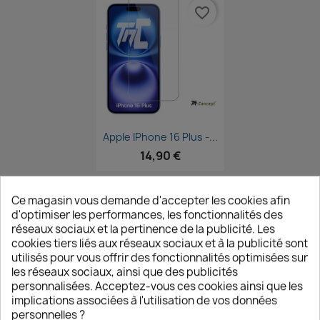
favorite_border
Aperçu rapide

Apple IPhone 16 Plus -...
14,90 €
Ce magasin vous demande d'accepter les cookies afin
d'optimiser les performances, les fonctionnalités des
Affichage 1-5 de 5 article(s)
réseaux sociaux et la pertinence de la publicité. Les
cookies tiers liés aux réseaux sociaux et à la publicité sont
Retour en haut

utilisés pour vous offrir des fonctionnalités optimisées sur
les réseaux sociaux, ainsi que des publicités
personnalisées. Acceptez-vous ces cookies ainsi que les
implications associées à l'utilisation de vos données
personnelles ?