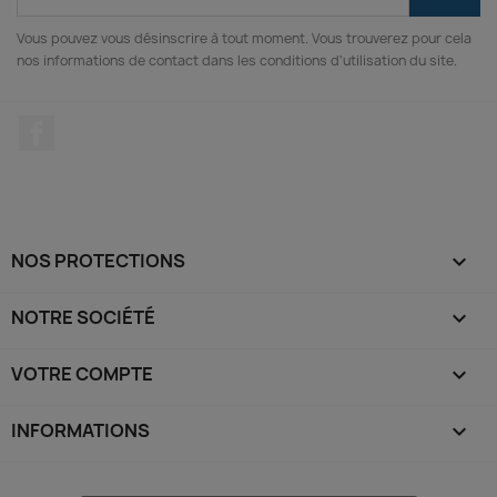
Vous pouvez vous désinscrire à tout moment. Vous trouverez pour cela
nos informations de contact dans les conditions d'utilisation du site.
Facebook
NOS PROTECTIONS

NOTRE SOCIÉTÉ

VOTRE COMPTE

INFORMATIONS
keyboard_arrow_down