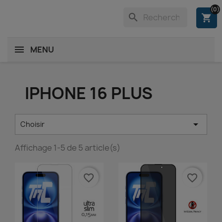
(0)
search
shopping_cart
MENU
IPHONE 16 PLUS

Choisir
Affichage 1-5 de 5 article(s)
favorite_border
favorite_border