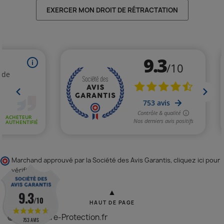
EXERCER MON DROIT DE RÉTRACTATION
Marchand approuvé par la Société des Avis Garantis,
cliquez ici pour
vérifier
.
▲
9.3
/10
HAUT DE PAGE
© 2026 - Vitre-Protection.fr
753 AVIS