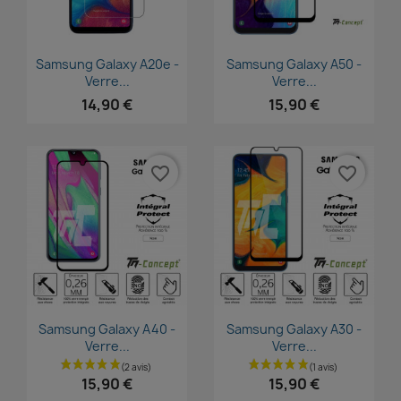
Aperçu rapide
Aperçu rapide


Samsung Galaxy A20e -
Samsung Galaxy A50 -
Verre...
Verre...
14,90 €
15,90 €
favorite_border
favorite_border
Aperçu rapide
Aperçu rapide


Samsung Galaxy A40 -
Samsung Galaxy A30 -
Verre...
Verre...
15,90 €
15,90 €