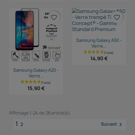
favorite_border
favorite_border
Aperçu rapide

Samsung Galaxy A50 -
Verre...
14,90 €
Aperçu rapide

Samsung Galaxy A20 -
Verre...
15,90 €
Affichage 1-24 de 28 article(s)
1

Suivant
2