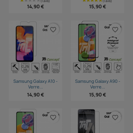
14,90 €
15,90 €
favorite_border
favorite_border
Aperçu rapide
Aperçu rapide


Samsung Galaxy A10 -
Samsung Galaxy A90 -
Verre...
Verre...
14,90 €
15,90 €
favorite_border
favorite_border