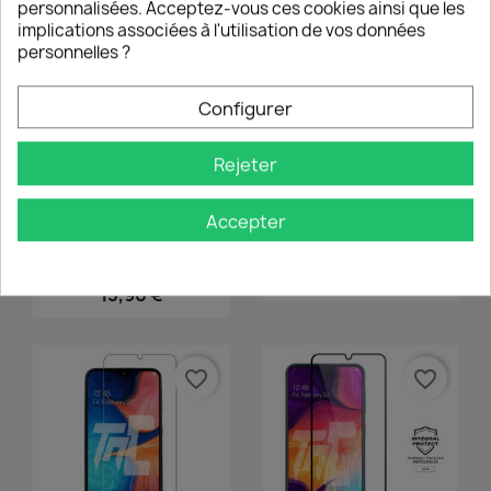
personnalisées. Acceptez-vous ces cookies ainsi que les
14,90 €
14,90 €
implications associées à l'utilisation de vos données
personnelles ?
favorite_border
favorite_border
Configurer
Rejeter
Accepter
Aperçu rapide
Aperçu rapide


Samsung Galaxy A70 -
Samsung Galaxy A60 -
Verre...
Verre...
15,90 €
(1 avis)
15,90 €
favorite_border
favorite_border