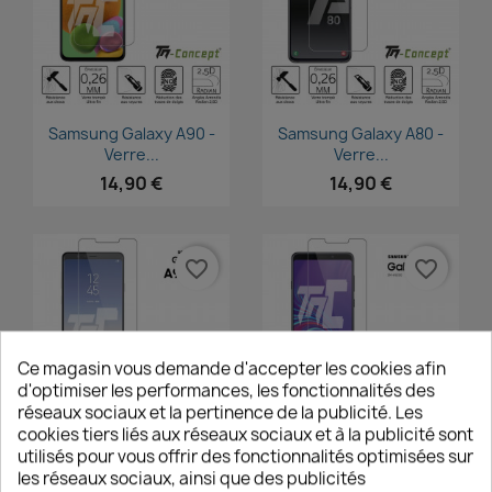
Aperçu rapide
Aperçu rapide


Samsung Galaxy A90 -
Samsung Galaxy A80 -
Verre...
Verre...
14,90 €
14,90 €
favorite_border
favorite_border
Ce magasin vous demande d'accepter les cookies afin
d'optimiser les performances, les fonctionnalités des
réseaux sociaux et la pertinence de la publicité. Les
cookies tiers liés aux réseaux sociaux et à la publicité sont
Aperçu rapide
Aperçu rapide


utilisés pour vous offrir des fonctionnalités optimisées sur
Samsung Galaxy A9 Star
Samsung Galaxy A9s -
les réseaux sociaux, ainsi que des publicités
-...
Verre...