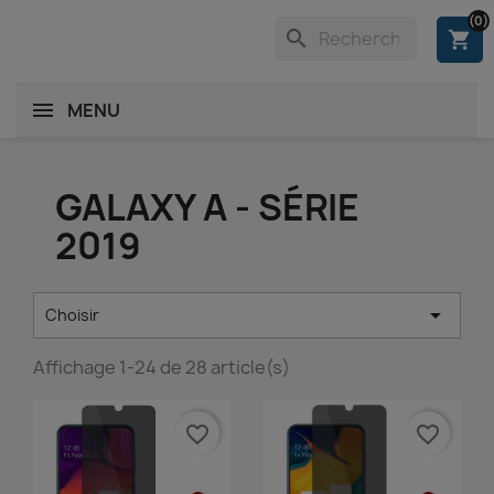
(0)
search
shopping_cart
MENU
GALAXY A - SÉRIE
2019

Choisir
Affichage 1-24 de 28 article(s)
favorite_border
favorite_border