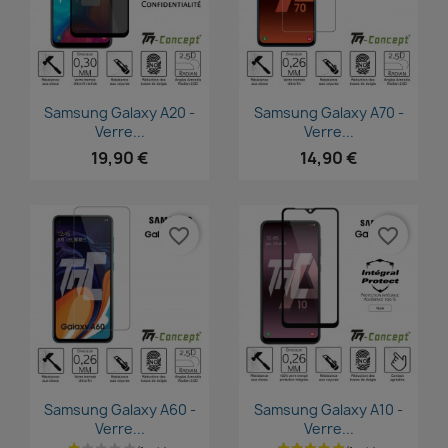
Aperçu rapide
Aperçu rapide


Samsung Galaxy A20 -
Samsung Galaxy A70 -
Verre...
Verre...
19,90 €
14,90 €
favorite_border
favorite_border
Aperçu rapide
Aperçu rapide


Samsung Galaxy A60 -
Samsung Galaxy A10 -
Verre...
Verre...