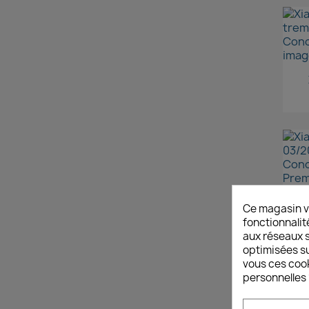
Xi
Ce magasin v
fonctionnalit
aux réseaux so
optimisées su
vous ces cook
personnelles 