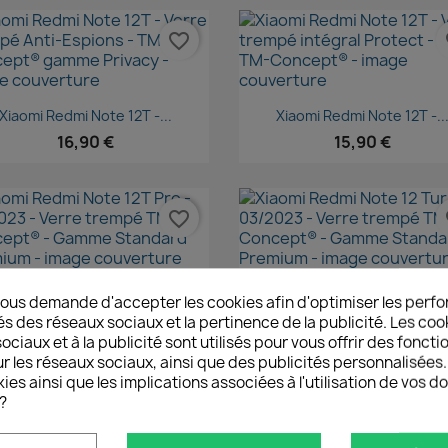
favorite_border
fa
Aperçu rapide
Aperçu rapide


Xiaomi Redmi Note 12T -...
Xiaomi Redmi Note 12T -..
16,90 €
15,90 €
favorite_border
fa
Aperçu rapide
Aperçu rapide


aomi Redmi Note 12T Pro -...
Xiaomi Redmi Note 12 Turbo
ous demande d'accepter les cookies afin d'optimiser les perfo
14,90 €
14,90 €
és des réseaux sociaux et la pertinence de la publicité. Les cooki
ciaux et à la publicité sont utilisés pour vous offrir des foncti
r les réseaux sociaux, ainsi que des publicités personnalisée
ies ainsi que les implications associées à l'utilisation de vos 
favorite_border
fa
?
Aperçu rapide