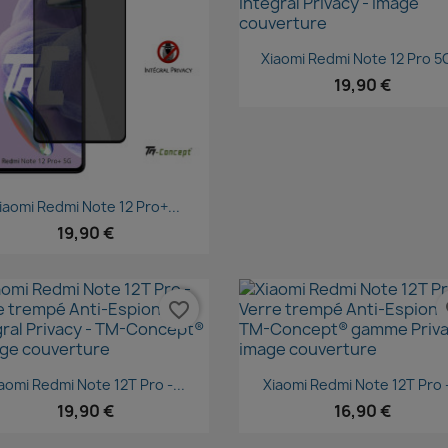
Aperçu rapide

Xiaomi Redmi Note 12 Pro 5G
19,90 €
Aperçu rapide

iaomi Redmi Note 12 Pro+...
19,90 €
favorite_border
fa
Aperçu rapide
Aperçu rapide


aomi Redmi Note 12T Pro -...
Xiaomi Redmi Note 12T Pro -
19,90 €
16,90 €