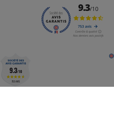
9.3
/10
753 AVIS