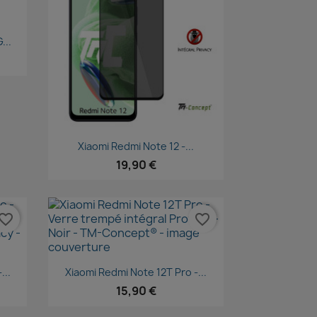
...
Aperçu rapide

Xiaomi Redmi Note 12 -...
19,90 €
vorite_border
favorite_border
Aperçu rapide

...
Xiaomi Redmi Note 12T Pro -...
15,90 €