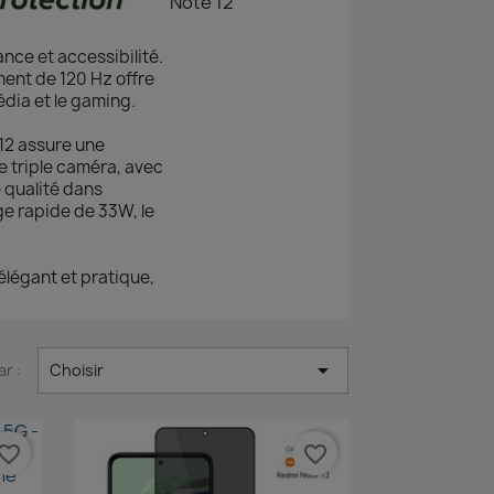
nce et accessibilité.
ent de 120 Hz offre
édia et le gaming.
12 assure une
 triple caméra, avec
 qualité dans
e rapide de 33W, le
élégant et pratique,

ar :
Choisir
vorite_border
favorite_border