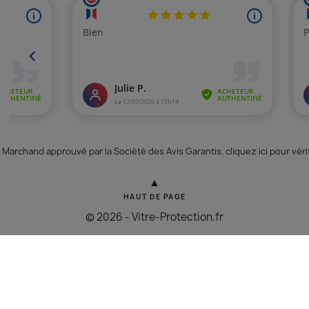
Marchand approuvé par la Société des Avis Garantis,
cliquez ici pour véri
▲
HAUT DE PAGE
© 2026 - Vitre-Protection.fr