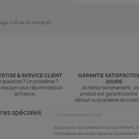
hage 1-20 de 20 article(s)
RTISE & SERVICE CLIENT
GARANTIE SATISFACTIO
 question ? Un problème ?
JOURS
 équipe vous répond depuis
Achetez sereinement : vo
la France.
produit est garanti contre
défaut ou problème de confo
res spéciales
Vous pouvez vous désinscrire à tout moment. V
informations de contact dans les conditions d'ut