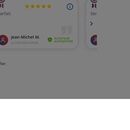
fier
.