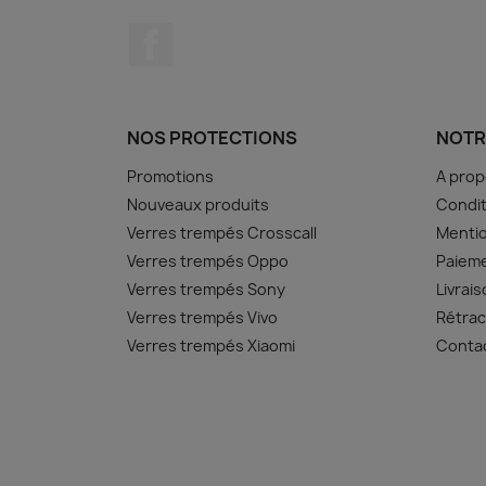
Facebook
NOS PROTECTIONS
NOTR
Promotions
A pro
Nouveaux produits
Condit
Verres trempés Crosscall
Mentio
Verres trempés Oppo
Paiem
Verres trempés Sony
Livrai
Verres trempés Vivo
Rétrac
Verres trempés Xiaomi
Conta