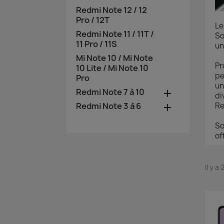
Redmi Note 12 / 12
Pro / 12T
Le
Redmi Note 11 / 11T /
So
11 Pro / 11S
un
Mi Note 10 / Mi Note
Pr
10 Lite / Mi Note 10
pe
Pro
un
Redmi Note 7 à 10

di
Redmi Note 3 à 6
Re

So
of
Il y a