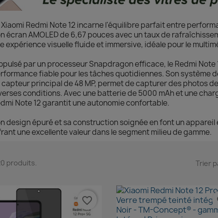
 Xiaomi Redmi Note 12 incarne l'équilibre parfait entre performa
n écran AMOLED de 6,67 pouces avec un taux de rafraîchissem
e expérience visuelle fluide et immersive, idéale pour le multim
opulsé par un processeur Snapdragon efficace, le Redmi Note 
rformance fiable pour les tâches quotidiennes. Son système de
 capteur principal de 48 MP, permet de capturer des photos de
verses conditions. Avec une batterie de 5000 mAh et une charg
dmi Note 12 garantit une autonomie confortable.
n design épuré et sa construction soignée en font un appareil 
frant une excellente valeur dans le segment milieu de gamme.
 20 produits.
Trier p
favorite_border
fa