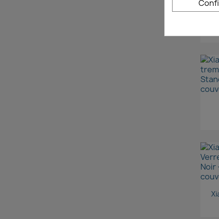
Conf
X
Xi