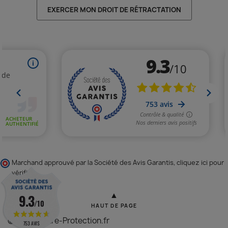
EXERCER MON DROIT DE RÉTRACTATION
Marchand approuvé par la Société des Avis Garantis,
cliquez ici pour
vérifier
.
▲
9.3
/10
HAUT DE PAGE
© 2026 - Vitre-Protection.fr
753 AVIS