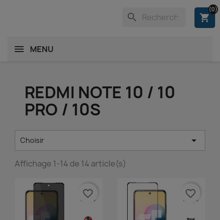
(0)
search
shopping_cart
MENU
REDMI NOTE 10 / 10
PRO / 10S

Choisir
Affichage 1-14 de 14 article(s)
favorite_border
favorite_border