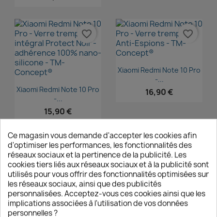
favorite_border
favorite_border
Aperçu rapide

Xiaomi Redmi Note 10 Pro
-...
Aperçu rapide

Xiaomi Redmi Note 10 Pro
16,90 €
-...
15,90 €
Ce magasin vous demande d'accepter les cookies afin
d'optimiser les performances, les fonctionnalités des
favorite_border
favorite_border
réseaux sociaux et la pertinence de la publicité. Les
cookies tiers liés aux réseaux sociaux et à la publicité sont
utilisés pour vous offrir des fonctionnalités optimisées sur
Aperçu rapide

les réseaux sociaux, ainsi que des publicités
Xiaomi Redmi Note 10 Pro
personnalisées. Acceptez-vous ces cookies ainsi que les
-...
Aperçu rapide

implications associées à l'utilisation de vos données
Xiaomi Redmi Note 10
14,90 €
personnelles ?
(4G) -...