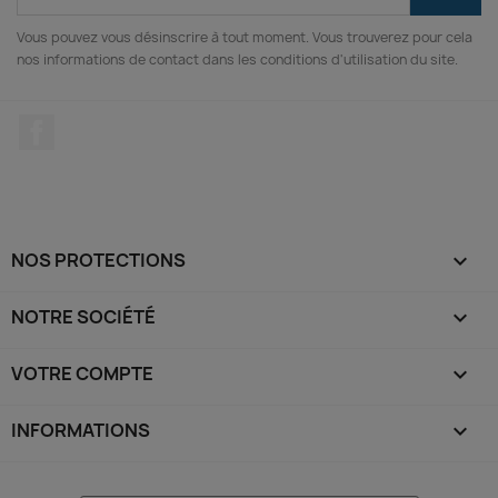
Vous pouvez vous désinscrire à tout moment. Vous trouverez pour cela
nos informations de contact dans les conditions d'utilisation du site.
Facebook
NOS PROTECTIONS

NOTRE SOCIÉTÉ

VOTRE COMPTE

INFORMATIONS
keyboard_arrow_down