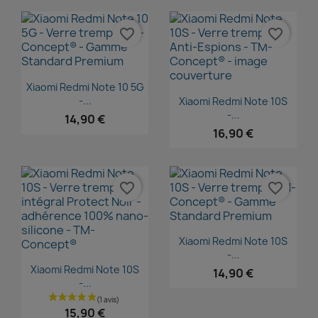
favorite_border
favorite_border
(1 avis)
Aperçu rapide

Xiaomi Redmi Note 10 5G
Aperçu rapide

-...
Xiaomi Redmi Note 10S
-...
14,90 €
16,90 €
favorite_border
favorite_border
Aperçu rapide

Xiaomi Redmi Note 10S
-...
Aperçu rapide

Xiaomi Redmi Note 10S
14,90 €
-...
15,90 €