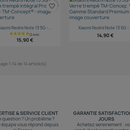
favorite_border
fa
Aperçu rapide
Aperçu rapide


iaomi Redmi Note 13 5G -...
Xiaomi Redmi Note 13 5G -.
14,90 €
15,90 €
hage 1-14 de 14 article(s)
RTISE & SERVICE CLIENT
GARANTIE SATISFACTIO
 question ? Un problème ?
JOURS
 équipe vous répond depuis
Achetez sereinement : vo