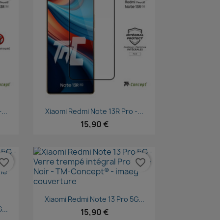
Aperçu rapide

...
Xiaomi Redmi Note 13R Pro -...
15,90 €
vorite_border
favorite_border
Aperçu rapide

Xiaomi Redmi Note 13 Pro 5G...
...
15,90 €