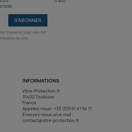
 tout
frais)
rmité.
ous trouverez pour cela nos
ilisation du site.
(1 avis)
INFORMATIONS
Vitre-Protection.fr
31400 Toulouse
France
Appelez-nous :
+33 (0)5 61 41 94 17
Envoyez-nous un e-mail :
contact@vitre-protection.fr