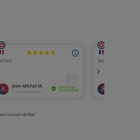
uez ici pour vérifier
.
(2 avis)