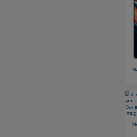
Xi
Xi