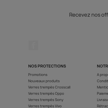
Recevez nos off
Facebook
NOS PROTECTIONS
NOTR
Promotions
A pro
Nouveaux produits
Condit
Verres trempés Crosscall
Mentio
Verres trempés Oppo
Paiem
Verres trempés Sony
Livrai
Verres trempés Vivo
Rétrac