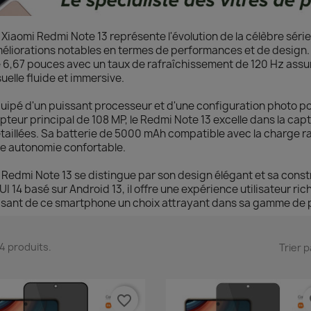
 Xiaomi Redmi Note 13 représente l'évolution de la célèbre série
éliorations notables en termes de performances et de desig
 6,67 pouces avec un taux de rafraîchissement de 120 Hz assu
suelle fluide et immersive.
uipé d'un puissant processeur et d'une configuration photo po
pteur principal de 108 MP, le Redmi Note 13 excelle dans la cap
taillées. Sa batterie de 5000 mAh compatible avec la charge r
e autonomie confortable.
 Redmi Note 13 se distingue par son design élégant et sa cons
UI 14 basé sur Android 13, il offre une expérience utilisateur ric
isant de ce smartphone un choix attrayant dans sa gamme de p
 14 produits.
Trier p
favorite_border
fa