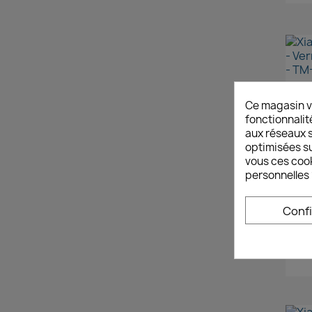
Ce magasin v
X
fonctionnalit
aux réseaux so
optimisées su
vous ces cook
RUPTURE 
personnelles 
Conf
X