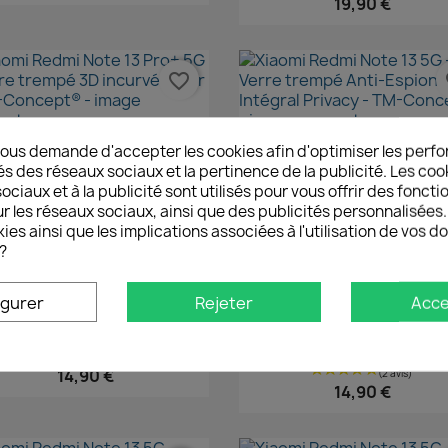
19,90 €
favorite_border
fa
Aperçu rapide
Aperçu rapide


ous demande d'accepter les cookies afin d'optimiser les perfo
iaomi Redmi Note 13 Pro+...
Xiaomi Redmi Note 13 5G -.
és des réseaux sociaux et la pertinence de la publicité. Les cooki
19,90 €
ciaux et à la publicité sont utilisés pour vous offrir des foncti
19,90 €
r les réseaux sociaux, ainsi que des publicités personnalisée
ies ainsi que les implications associées à l'utilisation de vos 
DE STOCK
?
favorite_border
fa
igurer
Rejeter
Acce
Aperçu rapide
Aperçu rapide


iaomi Redmi Note 13 Pro+...
Xiaomi Redmi Note 13 Pro 5G
14,90 €
14,90 €