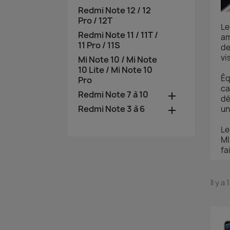
Redmi Note 12 / 12
Pro / 12T
Le
Redmi Note 11 / 11T /
am
11 Pro / 11S
de
vi
Mi Note 10 / Mi Note
10 Lite / Mi Note 10
Éq
Pro
ca
Redmi Note 7 à 10

dé
Redmi Note 3 à 6
un

Le
MI
fa
Il y a