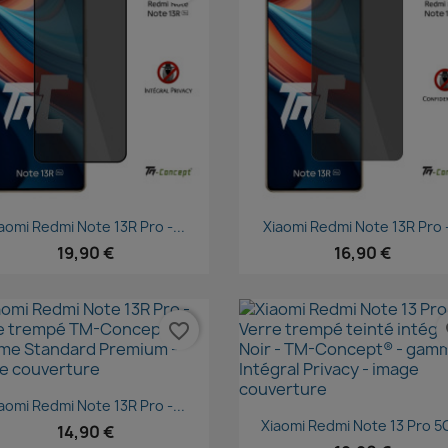
Aperçu rapide
Aperçu rapide


aomi Redmi Note 13R Pro -...
Xiaomi Redmi Note 13R Pro -
19,90 €
16,90 €
favorite_border
fa
Aperçu rapide

aomi Redmi Note 13R Pro -...
Aperçu rapide

Xiaomi Redmi Note 13 Pro 5G
14,90 €