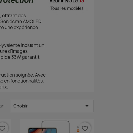
, offrant des
n. Son écran AMOLED
re une expérience
lyvalente incluant un
ture d'images
apide 33W garantit
truction soignée. Avec
he en fonctionnalités,
rix.

ar :
Choisir
vorite_border
favorite_border