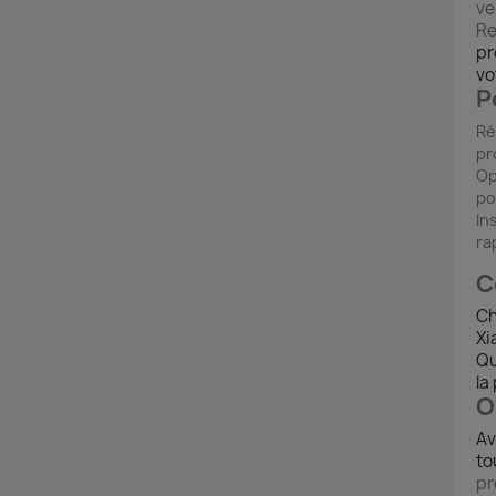
ve
Re
pr
vo
P
Ré
pr
Op
po
Ins
ra
C
Ch
Xi
Qu
la
O
Av
to
pr