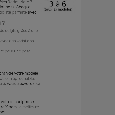
èles
Redmi Note 3
,
riations). Chaque
bilité parfaite
avec
 ?
s de doigts grâce à une
 avec des variations
aire pour une pose
cran de votre modèle
ctile irréprochable
.
e 6
, vous trouverez ici
de votre smartphone
tre Xiaomi la
meilleure
ant.