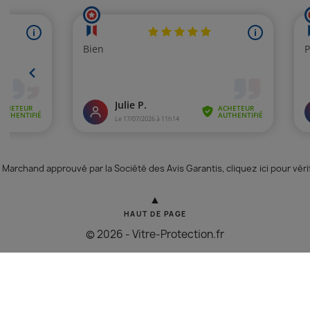
Marchand approuvé par la Société des Avis Garantis,
cliquez ici pour véri
▲
HAUT DE PAGE
© 2026 - Vitre-Protection.fr