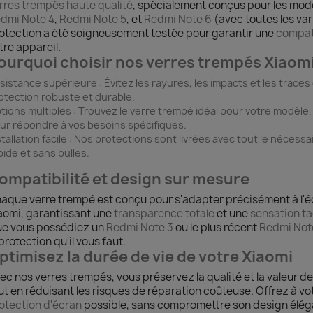
rres trempés haute qualité
, spécialement conçus pour les mod
dmi Note 4
,
Redmi Note 5
, et
Redmi Note 6
(avec toutes les va
otection a été soigneusement testée pour garantir une
compati
tre appareil.
ourquoi choisir nos verres trempés Xiaomi
sistance supérieure
: Évitez les rayures, les impacts et les trace
otection robuste et durable.
tions multiples
: Trouvez le verre trempé idéal pour votre modèle,
ur répondre à vos besoins spécifiques.
tallation facile
: Nos protections sont livrées avec tout le nécess
pide et sans bulles.
ompatibilité et design sur mesure
aque verre trempé est conçu pour s'adapter précisément à l'é
aomi, garantissant une
transparence totale
et une
sensation ta
e vous possédiez un
Redmi Note 3
ou le plus récent
Redmi Not
 protection qu'il vous faut.
ptimisez la durée de vie de votre Xiaomi
ec nos verres trempés, vous préservez la qualité et la valeur 
ut en réduisant les risques de réparation coûteuse. Offrez à vo
otection d'écran
possible, sans compromettre son design élég