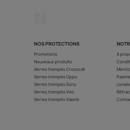
Facebook
NOS PROTECTIONS
NOTR
Promotions
A pro
Nouveaux produits
Condit
Verres trempés Crosscall
Mentio
Verres trempés Oppo
Paiem
Verres trempés Sony
Livrai
Verres trempés Vivo
Rétrac
Verres trempés Xiaomi
Conta