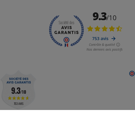
9.3
/10
753 AVIS