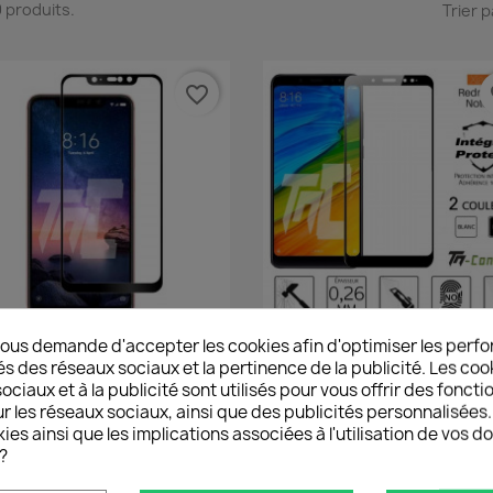
 9 produits.
Trier p
favorite_border
fa
ous demande d'accepter les cookies afin d'optimiser les perfo
Aperçu rapide
Aperçu rapide


iaomi Redmi Note 6 Pro -...
Xiaomi Redmi Note 5 - Verre
és des réseaux sociaux et la pertinence de la publicité. Les cooki
ciaux et à la publicité sont utilisés pour vous offrir des foncti
15,90 €
15,90 €
r les réseaux sociaux, ainsi que des publicités personnalisée
ies ainsi que les implications associées à l'utilisation de vos 
?
favorite_border
fa