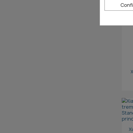
Conf
X
Xi