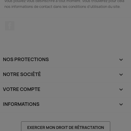
Vous pouvez vous désinscrire à tout moment. Vous trouverez pour cela
nos informations de contact dans les conditions d'utilisation du site.
Facebook
NOS PROTECTIONS

(1 avis)
NOTRE SOCIÉTÉ

VOTRE COMPTE

INFORMATIONS
keyboard_arrow_down
EXERCER MON DROIT DE RÉTRACTATION