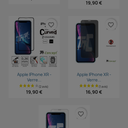
19,90 €
(1 avis)
favorite_border
favorite_border
Aperçu rapide
Aperçu rapide


Apple IPhone XR -
Apple IPhone XR -
Verre...
Verre...
19,90 €
16,90 €
favorite_border