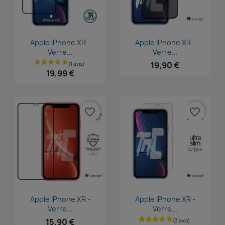
Aperçu rapide
Aperçu rapide


Apple IPhone XR -
Apple IPhone XR -
Verre...
Verre...
19,90 €
19,99 €
favorite_border
favorite_border
Aperçu rapide
Aperçu rapide


Apple IPhone XR -
Apple IPhone XR -
Verre...
Verre...
15,90 €