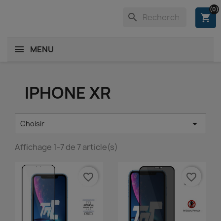
(0)
search
shopping_cart
MENU
IPHONE XR

Choisir
Affichage 1-7 de 7 article(s)
favorite_border
favorite_border