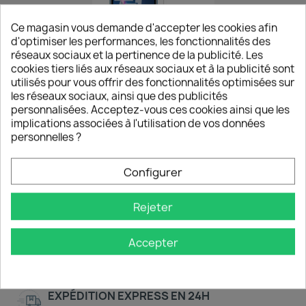
Ce magasin vous demande d'accepter les cookies afin
d'optimiser les performances, les fonctionnalités des
réseaux sociaux et la pertinence de la publicité. Les
cookies tiers liés aux réseaux sociaux et à la publicité sont
Aperçu rapide

utilisés pour vous offrir des fonctionnalités optimisées sur
Apple IPhone XR -
les réseaux sociaux, ainsi que des publicités
Verre...
personnalisées. Acceptez-vous ces cookies ainsi que les
implications associées à l'utilisation de vos données
14,90 €
personnelles ?
Configurer
Affichage 1-7 de 7 article(s)
Rejeter
Retour en haut

Accepter
EXPÉDITION EXPRESS EN 24H