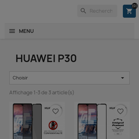
(0)
search
shopping_cart
MENU
HUAWEI P30

Choisir
Affichage 1-3 de 3 article(s)
favorite_border
favorite_border