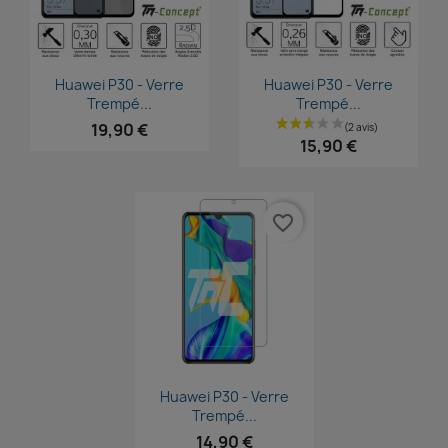
Aperçu rapide
Aperçu rapide


Huawei P30 - Verre
Huawei P30 - Verre
Trempé...
Trempé...
19,90 €
15,90 €
favorite_border
Aperçu rapide

Huawei P30 - Verre
Trempé...
14,90 €