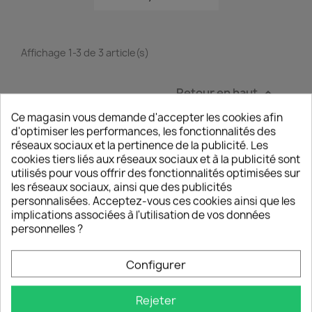
Affichage 1-3 de 3 article(s)
Retour en haut

Ce magasin vous demande d'accepter les cookies afin
d'optimiser les performances, les fonctionnalités des
réseaux sociaux et la pertinence de la publicité. Les
cookies tiers liés aux réseaux sociaux et à la publicité sont
EXPÉDITION EXPRESS EN 24H
utilisés pour vous offrir des fonctionnalités optimisées sur
Livraison OFFERTE en France avec suivi en temps
les réseaux sociaux, ainsi que des publicités
réel
personnalisées. Acceptez-vous ces cookies ainsi que les
implications associées à l'utilisation de vos données
personnelles ?
EXPERTISE & SERVICE CLIENT
Une question ? Un problème ? Notre équipe vous
répond depuis la France.
Configurer
GARANTIE SATISFACTION 30 JOURS
Rejeter
Achetez sereinement : votre produit est garanti