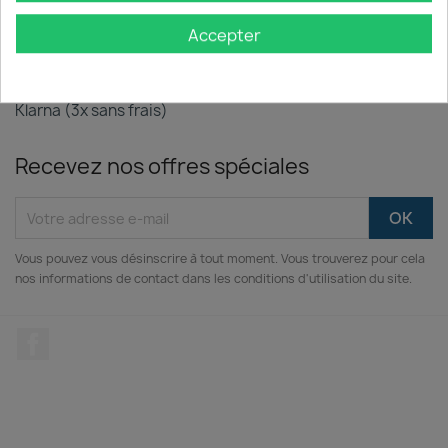
contre tout défaut ou problème de conformité.
Accepter
PAIEMENT 100% SÉCURISÉ
Cartes Bancaires, PayPal, Apple Pay, Google Pay &
Klarna (3x sans frais)
Recevez nos offres spéciales
Vous pouvez vous désinscrire à tout moment. Vous trouverez pour cela
nos informations de contact dans les conditions d'utilisation du site.
Facebook