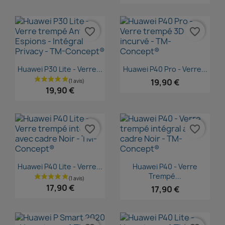
favorite_border
favorite_border
Aperçu rapide
Aperçu rapide


Huawei P30 Lite - Verre...
Huawei P40 Pro - Verre...
19,90 €
19,90 €
favorite_border
favorite_border
Aperçu rapide
Aperçu rapide


Huawei P40 Lite - Verre...
Huawei P40 - Verre
Trempé...
17,90 €
17,90 €