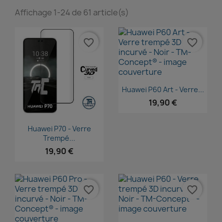
Affichage 1-24 de 61 article(s)
favorite_border
favorite_border
Aperçu rapide

Huawei P60 Art - Verre...
19,90 €
Aperçu rapide

Huawei P70 - Verre
Trempé...
19,90 €
favorite_border
favorite_border