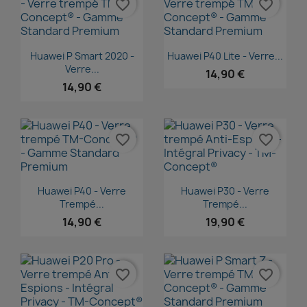
favorite_border
favorite_border
Aperçu rapide
Aperçu rapide


Huawei P Smart 2020 -
Huawei P40 Lite - Verre...
Verre...
14,90 €
14,90 €
favorite_border
favorite_border
Aperçu rapide
Aperçu rapide


Huawei P40 - Verre
Huawei P30 - Verre
Trempé...
Trempé...
14,90 €
19,90 €
favorite_border
favorite_border