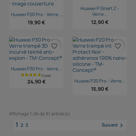
Aperçu rapide

Huawei P Smart Z -
Aperçu rapide

Verre...
Huawei P20 Pro - Verre...
12,90 €
19,90 €
favorite_border
favorite_border
Aperçu rapide

Huawei P30 Pro - Verre...
Aperçu rapide

Huawei P20 Pro - Verre...
24,90 €
15,90 €
Affichage 1-24 de 61 article(s)
1

Suivant
2
3