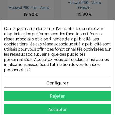
Aperçu rapide

Huawei P60 - Verre
Aperçu rapide

Trempé...
Huawei P60 Pro - Verre...
19,90 €
19,90 €
Ce magasin vous demande d'accepter les cookies afin
d'optimiser les performances, les fonctionnalités des
favorite_border
favorite_border
réseaux sociaux et la pertinence de la publicité. Les
cookies tiers liés aux réseaux sociaux et à la publicité sont
utilisés pour vous offrir des fonctionnalités optimisées sur
les réseaux sociaux, ainsi que des publicités
Aperçu rapide
Aperçu rapide


Huawei P50 Lite - Verre...
Huawei P50 - Verre
personnalisées. Acceptez-vous ces cookies ainsi que les
Trempé...
implications associées à l'utilisation de vos données
14,90 €
personnelles ?
19,90 €
Configurer
favorite_border
favorite_border
Rejeter
Aperçu rapide

Accepter
Huawei P Smart 2021 -
Aperçu rapide

Verre...
Huawei P50 - Verre