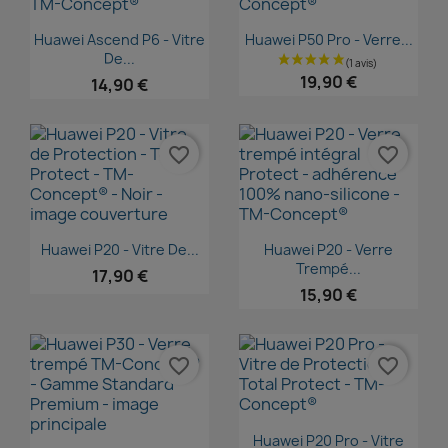
Aperçu rapide
Aperçu rapide


Huawei Ascend P6 - Vitre
Huawei P50 Pro - Verre...
De...
19,90 €
14,90 €
favorite_border
favorite_border
Aperçu rapide
Aperçu rapide


Huawei P20 - Vitre De...
Huawei P20 - Verre
Trempé...
17,90 €
15,90 €
favorite_border
favorite_border
Aperçu rapide

Huawei P20 Pro - Vitre