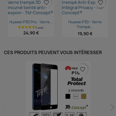
favorite_border
favorite_border
Aperçu rapide
Aperçu rapide


Huawei P30 Pro - Verre...
Huawei P30 - Verre
Trempé...
24,90 €
19,90 €
CES PRODUITS PEUVENT VOUS INTÉRESSER
favorite_border