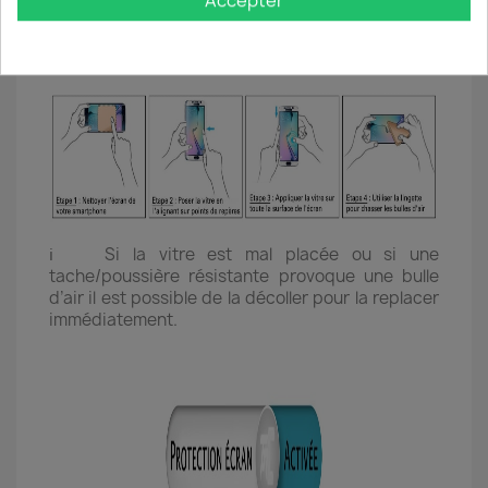
Accepter
minutes pour permettre à la colle de parfaitement
prendre et réduire au maximum le risque d'un
décollement de la vitre.
ℹ️ Si la vitre est mal placée ou si une
tache/poussière résistante provoque une bulle
d’air il est possible de la décoller pour la replacer
immédiatement.