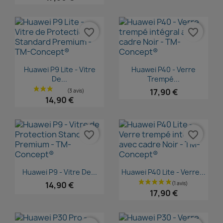
favorite_border
favorite_border
Aperçu rapide
Aperçu rapide


Huawei P9 Lite - Vitre
Huawei P40 - Verre
De...
Trempé...
17,90 €
14,90 €
favorite_border
favorite_border
Aperçu rapide
Aperçu rapide


Huawei P9 - Vitre De...
Huawei P40 Lite - Verre...
14,90 €
17,90 €