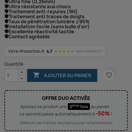
🛡️Ultra fine (0,26mm)
🛡️Ultra résistante aux chocs
🛡️Traitement anti-rayures (9H)
🛡️Traitement anti traces de doigts
🛡️Taux de pénétration lumière ≥95%
🛡️Installation facile (sans bulle d'air)
🛡️Excellente réactivité tactile
🛡️Contact agréable
★★★★★
Vitre-Protection.fr
4,7
AVIS GARANTIS™
Quantité

favorite_border
AJOUTER AU PANIER
OFFRE DUO ACTIVÉE
ème
Ajoutez ce produit une
2
fois
au panier :
-50%
Le second passe automatiquement à
!
(Idéal en cas d'erreur de pose ou pour remplacement)