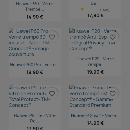
Aperçu rapide

De...
Huawei P30 - Verre
Trempé...
17,90 €
14,90 €
favorite_border
favorite_border
Aperçu rapide

Huawei P20 - Verre
Aperçu rapide

Trempé...
Huawei P60 Pro - Verre...
19,90 €
19,90 €
favorite_border
favorite_border
Aperçu rapide
Aperçu rapide


Huawei P9 Lite - Vitre
Huawei P Smart+ Verre...
De...
14,90 €
17,90 €