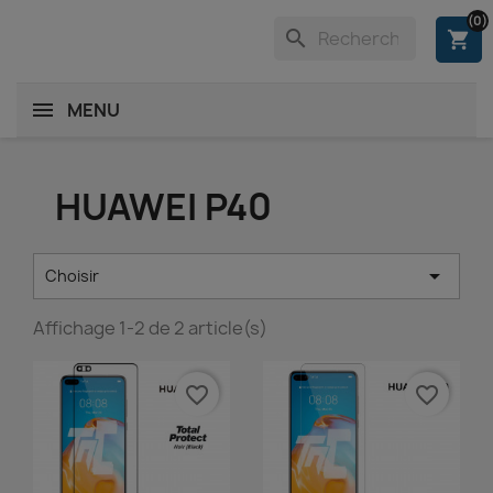
(0)
search
shopping_cart
MENU
HUAWEI P40

Choisir
Affichage 1-2 de 2 article(s)
favorite_border
favorite_border