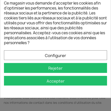
Ce magasin vous demande d'accepter les cookies afin
EXPERTISE & SERVICE CLIENT
d'optimiser les performances, les fonctionnalités des
Une question ? Un problème ? Notre équipe vous
réseaux sociaux et la pertinence de la publicité. Les
répond depuis la France.
cookies tiers liés aux réseaux sociaux et à la publicité sont
utilisés pour vous offrir des fonctionnalités optimisées sur
GARANTIE SATISFACTION 30 JOURS
les réseaux sociaux, ainsi que des publicités
personnalisées. Acceptez-vous ces cookies ainsi que les
Achetez sereinement : votre produit est garanti
implications associées à l'utilisation de vos données
contre tout défaut ou problème de conformité.
personnelles ?
PAIEMENT 100% SÉCURISÉ
Configurer
Cartes Bancaires, PayPal, Apple Pay, Google Pay &
Klarna (3x sans frais)
Rejeter
Recevez nos offres spéciales
Accepter
Vous pouvez vous désinscrire à tout moment. Vous trouverez pour cela
nos informations de contact dans les conditions d'utilisation du site.