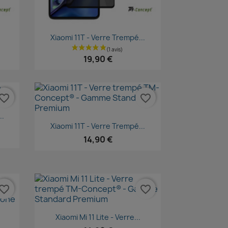
Aperçu rapide

Xiaomi 11T - Verre Trempé...
19,90 €
vorite_border
favorite_border
..
Aperçu rapide

Xiaomi 11T - Verre Trempé...
14,90 €
vorite_border
favorite_border
Aperçu rapide

Xiaomi Mi 11 Lite - Verre...