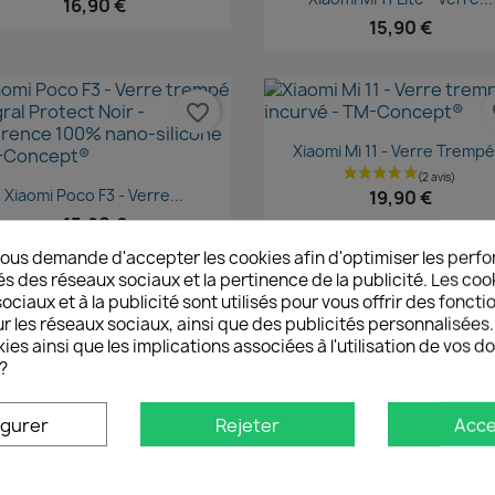
16,90 €
15,90 €
favorite_border
fa
Aperçu rapide

Xiaomi Mi 11 - Verre Trempé.
Aperçu rapide

Xiaomi Poco F3 - Verre...
19,90 €
15,90 €
ous demande d'accepter les cookies afin d'optimiser les perfo
és des réseaux sociaux et la pertinence de la publicité. Les cooki
ciaux et à la publicité sont utilisés pour vous offrir des foncti
favorite_border
fa
r les réseaux sociaux, ainsi que des publicités personnalisée
ies ainsi que les implications associées à l'utilisation de vos 
?
Aperçu rapide
Aperçu rapide


Xiaomi Mi 10T Pro - Verre...
Xiaomi Mi 10T Lite - Verre..
15,90 €
igurer
Rejeter
Acce
15,90 €