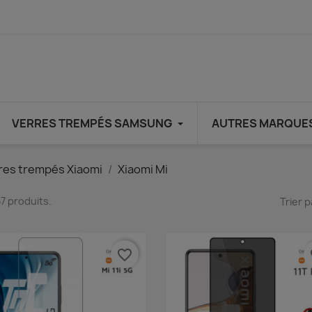
VERRES TREMPÉS SAMSUNG
AUTRES MARQUE
res trempés Xiaomi
Xiaomi Mi
 57 produits.
Trier p
favorite_border
fa