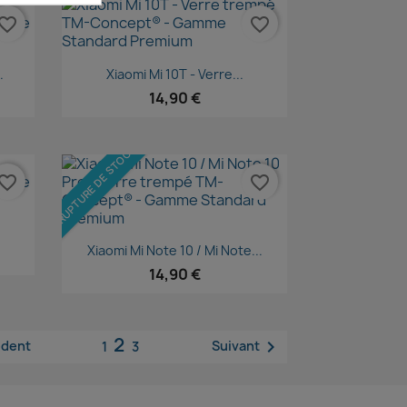
vorite_border
favorite_border
Aperçu rapide

.
Xiaomi Mi 10T - Verre...
14,90 €
RUPTURE DE STOCK
vorite_border
favorite_border
Aperçu rapide

Xiaomi Mi Note 10 / Mi Note...
14,90 €
2

édent
Suivant
1
3