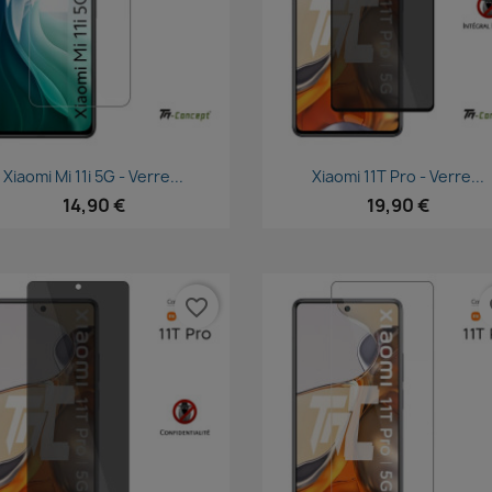
Aperçu rapide
Aperçu rapide


Xiaomi Mi 11i 5G - Verre...
Xiaomi 11T Pro - Verre...
14,90 €
19,90 €
favorite_border
fa