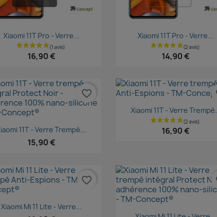
Aperçu rapide
Aperçu rapide


Xiaomi 11T Pro - Verre...
Xiaomi 11T Pro - Verre...
16,90 €
14,90 €
favorite_border
fa
Aperçu rapide

Xiaomi 11T - Verre Trempé.
Aperçu rapide

iaomi 11T - Verre Trempé...
16,90 €
15,90 €
favorite_border
fa
Aperçu rapide

Xiaomi Mi 11 Lite - Verre...
Aperçu rapide

Xiaomi Mi 11 Lite - Verre...