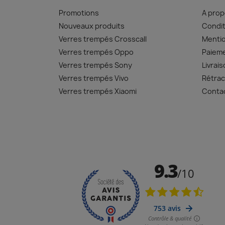
Promotions
A pro
Nouveaux produits
Condit
Verres trempés Crosscall
Mentio
Verres trempés Oppo
Paiem
Verres trempés Sony
Livrai
Verres trempés Vivo
Rétrac
Verres trempés Xiaomi
Conta