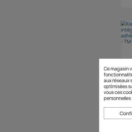
Ce magasin v
fonctionnalit
aux réseaux so
optimisées su
vous ces cook
personnelles 
Conf