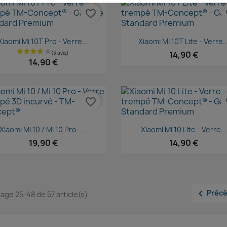
favorite_border
fa
Aperçu rapide
Aperçu rapide


Xiaomi Mi 10T Pro - Verre...
Xiaomi Mi 10T Lite - Verre..
14,90 €
14,90 €
favorite_border
fa
Aperçu rapide
Aperçu rapide


Xiaomi Mi 10 / Mi 10 Pro -...
Xiaomi Mi 10 Lite - Verre...
19,90 €
14,90 €

Préc
hage 25-48 de 57 article(s)