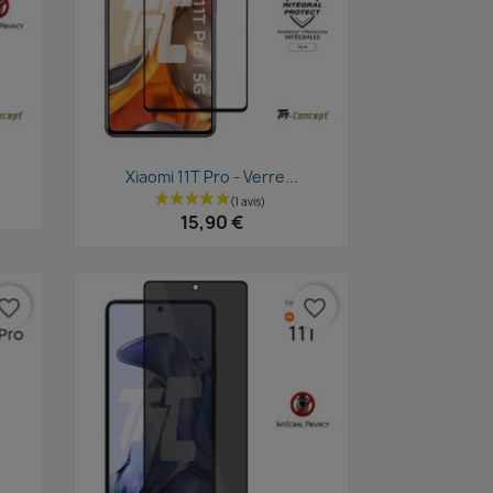
Aperçu rapide

Xiaomi 11T Pro - Verre...
15,90 €
vorite_border
favorite_border