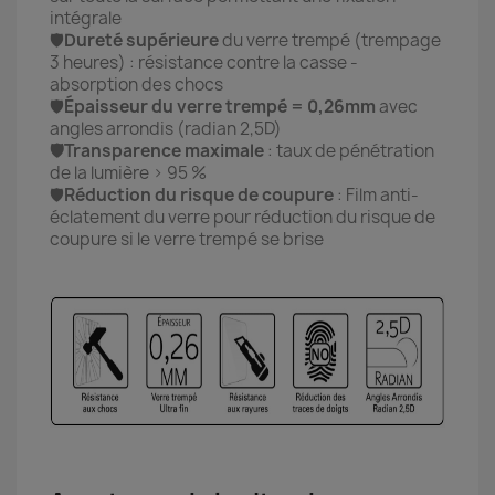
intégrale
🛡️
Dureté supérieure
du verre trempé (trempage
3 heures) : résistance contre la casse -
absorption des chocs
🛡️
Épaisseur du verre trempé = 0,26mm
avec
angles arrondis (radian 2,5D)
🛡️Transparence maximale
: taux de pénétration
de la lumière > 95 %
🛡️
Réduction du risque de coupure
: Film anti-
éclatement du verre pour réduction du risque de
coupure si le verre trempé se brise