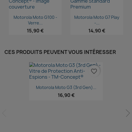
Aperçu rapide
Aperçu rapide


Motorola Moto G100 -
Motorola Moto G7 Play
Verre...
-...
15,90 €
14,90 €
CES PRODUITS PEUVENT VOUS INTÉRESSER
favorite_border
Aperçu rapide

Motorola Moto G3 (3rd Gen)...
16,90 €