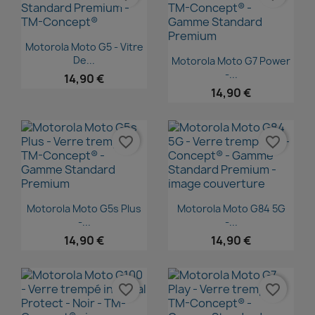
Aperçu rapide

Motorola Moto G5 - Vitre
Aperçu rapide

De...
Motorola Moto G7 Power
-...
14,90 €
14,90 €
favorite_border
favorite_border
Aperçu rapide
Aperçu rapide


Motorola Moto G5s Plus
Motorola Moto G84 5G
-...
-...
14,90 €
14,90 €
favorite_border
favorite_border