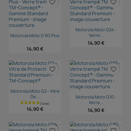
favorite_border
favorite_border
Aperçu rapide

Motorola Moto G24 -
Aperçu rapide

Verre...
Motorola Moto G 5G Plus
-...
14,90 €
14,90 €
favorite_border
favorite_border
Aperçu rapide

Motorola Moto G2 - Vitre
Aperçu rapide

De...
Motorola Moto G10 -
Verre...
14,90 €
14,90 €
favorite_border
favorite_border