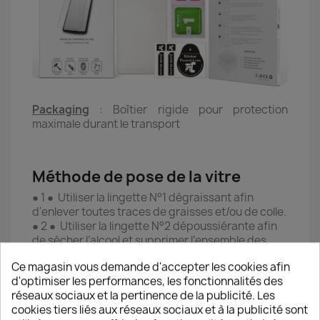
Packaging
: Boîtier rigide pour protection
maximale durant le transport
Méthode de pose de la vitre
● 1 ● Utiliser la lingette N°1 dégraissant afin
d’enlever toutes traces de graisses et/ou de colle.
● 2 ● Utiliser la lingette N°2 dépoussiérante afin
de sécher l’alcool et supprimer l’ensemble des
poussières sur l’écran.
Ce magasin vous demande d'accepter les cookies afin
● 3 ● Utiliser l’autocollant anti-poussière pour
d'optimiser les performances, les fonctionnalités des
retirer d’éventuelles poussières résiduelles en
réseaux sociaux et la pertinence de la publicité. Les
essayant de l’appliquer sur chaque partie de
cookies tiers liés aux réseaux sociaux et à la publicité sont
l’écran (coller/décoller l’autocollant).