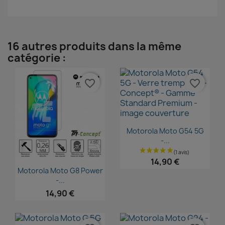
16 autres produits dans la même
catégorie :
favorite_border
favorite_border
Aperçu rapide

Motorola Moto G54 5G
-...
14,90 €
Aperçu rapide

Motorola Moto G8 Power
-...
14,90 €