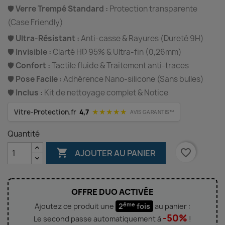
🛡️
Verre Trempé Standard :
Protection transparente
(Case Friendly)
🛡️
Ultra-Résistant :
Anti-casse & Rayures (Dureté 9H)
🛡️
Invisible :
Clarté HD 95% & Ultra-fin (0,26mm)
🛡️
Confort :
Tactile fluide & Traitement anti-traces
🛡️
Pose Facile :
Adhérence Nano-silicone (Sans bulles)
🛡️
Inclus :
Kit de nettoyage complet & Notice
★★★★★
Vitre-Protection.fr
4,7
AVIS GARANTIS™
Quantité

favorite_border
AJOUTER AU PANIER
OFFRE DUO ACTIVÉE
ème
Ajoutez ce produit une
2
fois
au panier :
-50%
Le second passe automatiquement à
!