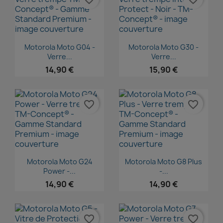
Aperçu rapide
Aperçu rapide


Motorola Moto G04 -
Motorola Moto G30 -
Verre...
Verre...
14,90 €
15,90 €
favorite_border
favorite_border
Aperçu rapide
Aperçu rapide


Motorola Moto G24
Motorola Moto G8 Plus
Power -...
-...
14,90 €
14,90 €
favorite_border
favorite_border