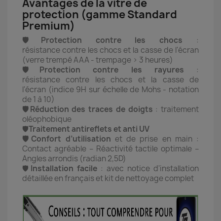
Avantages de la vitre de
protection (gamme Standard
Premium)
🛡️Protection contre les chocs
:
résistance contre les chocs et la casse de l'écran
(verre trempé AAA - trempage > 3 heures)
🛡️Protection contre les rayures
:
résistance contre les chocs et la casse de
l'écran (indice 9H sur échelle de Mohs - notation
de 1 à 10)
🛡️Réduction des traces de doigts
: traitement
oléophobique
🛡️
Traitement antireflets et anti UV
🛡️Confort d’utilisation
et de prise en main :
Contact agréable – Réactivité tactile optimale –
Angles arrondis (radian 2,5D)
🛡️
Installation facile
: avec notice d'installation
détaillée en français et kit de nettoyage complet