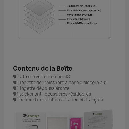
Contenu de la Boîte
🛡️1 vitre en verre trempé HQ
🛡️1 lingette dégraissante à base d’alcool à 70°
🛡️1 lingette dépoussiérante
🛡️1 sticker anti-poussières résiduelles
🛡️1 notice d’installation détaillée en français