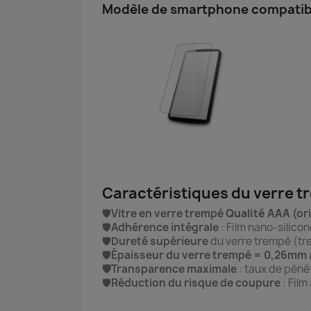
Modèle de smartphone compatibl
Caractéristiques du verre 
🛡️
Vitre en verre trempé
Qualité AAA
(or
🛡️
Adhérence intégrale
: Film nano-silico
🛡️
Dureté supérieure
du verre trempé (tre
🛡️
Épaisseur du verre trempé = 0,26mm
🛡️Transparence maximale
: taux de pénét
🛡️
Réduction du risque de coupure
: Film