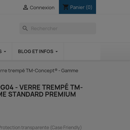
shopping_cart

Panier
(0)
Connexion
search
S
BLOG ET INFOS
Verre trempé TM-Concept® - Gamme
04 - VERRE TREMPÉ TM-
ME STANDARD PREMIUM
rotection transparente (Case Friendly)