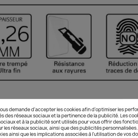
rotection (gamme Standard Premium)
ous demande d'accepter les cookies afin d'optimiser les perfo
ce contre les chocs et la casse de l'écran (verre trempé AAA -
és des réseaux sociaux et la pertinence de la publicité. Les cooki
ance contre les chocs et la casse de l'écran (indice 9H sur échel
ciaux et à la publicité sont utilisés pour vous offrir des foncti
tement oléophobique
r les réseaux sociaux, ainsi que des publicités personnalisée
ies ainsi que les implications associées à l'utilisation de vos 
n : Contact agréable – Réactivité tactile optimale – Angles arr