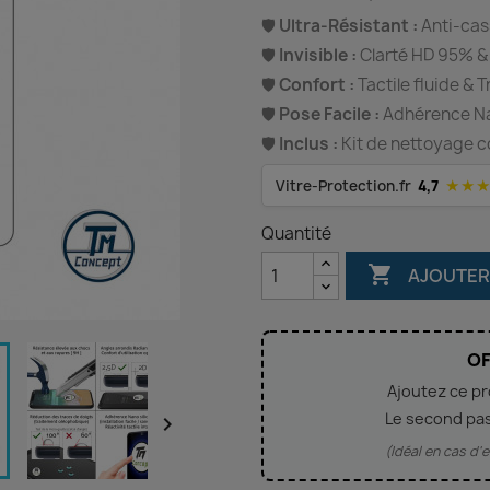
🛡️
Ultra-Résistant :
Anti-cas
🛡️
Invisible :
Clarté HD 95% &
🛡️
Confort :
Tactile fluide & 
🛡️
Pose Facile :
Adhérence Nan
🛡️
Inclus :
Kit de nettoyage c
★★
Vitre-Protection.fr
4,7
Quantité

AJOUTER
OF
Ajoutez ce p
Le second pa

(Idéal en cas d