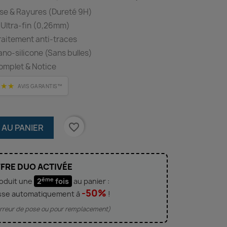
se & Rayures (Dureté 9H)
 Ultra-fin (0,26mm)
Traitement anti-traces
o-silicone (Sans bulles)
omplet & Notice
★★★
AVIS GARANTIS™
favorite_border
 AU PANIER
FRE DUO ACTIVÉE
ème
roduit une
2
fois
au panier :
-50%
sse automatiquement à
!
'erreur de pose ou pour remplacement)