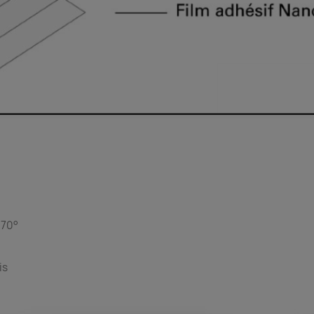
à 70°
is