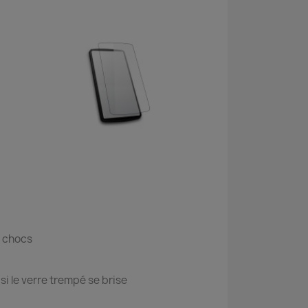
s chocs
i le verre trempé se brise