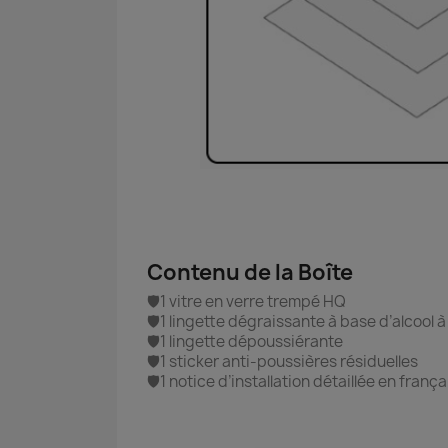
Contenu de la Boîte
🛡️1 vitre en verre trempé HQ
🛡️1 lingette dégraissante à base d’alcool 
🛡️1 lingette dépoussiérante
🛡️1 sticker anti-poussières résiduelles
🛡️1 notice d’installation détaillée en frança