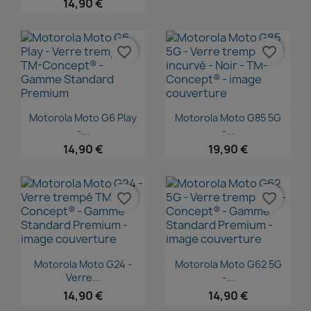
14,90 €
favorite_border
favorite_border
Aperçu rapide
Aperçu rapide


Motorola Moto G6 Play
Motorola Moto G85 5G
-...
-...
14,90 €
19,90 €
favorite_border
favorite_border
Aperçu rapide
Aperçu rapide


Motorola Moto G24 -
Motorola Moto G62 5G
Verre...
-...
14,90 €
14,90 €