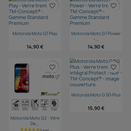
favorite_border
favorite_border
Aperçu rapide
Aperçu rapide


Motorola Moto G7 Play
Motorola Moto G7 Power
-...
-...
14,90 €
14,90 €
favorite_border
favorite_border
Aperçu rapide

Motorola Moto G 5G Plus
-...
15,90 €
Aperçu rapide

Motorola Moto G2 - Vitre
De...