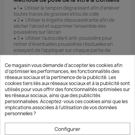
● 1 ● Utiliser le tampon dégraissant afin d’enlever
toutes traces de graisses et/ou de colle
● 2 ● Utiliser la lingette dépoussiérante afin de
sécher l’alcool et supprimer l’ensemble des
poussières sur l’écran
● 3 ● Utiliser l’autocollant anti-poussière pour
retirer d’éventuelles poussières résiduelles en
essayant de l’appliquer sur chaque partie de
l’écran (coller/décoller l’autocollant)
● 4 ● Prendre la vitre de protection et ôter le film
Ce magasin vous demande d'accepter les cookies afin
plastique provisoire en tirant délicatement sur
d'optimiser les performances, les fonctionnalités des
l’autocollant en haut à droite de la vitre
réseaux sociaux et la pertinence de la publicité. Les
● 5 ● Poser avec précision la vitre de protection
cookies tiers liés aux réseaux sociaux et à la publicité sont
sur l’écran du Smartphone en l’alignant sur les
utilisés pour vous offrir des fonctionnalités optimisées sur
bords du téléphone (à réaliser juste après avoir
les réseaux sociaux, ainsi que des publicités
ôter le film pour éviter tout dépôt de poussière
personnalisées. Acceptez-vous ces cookies ainsi que les
sur la couche de silicone)
implications associées à l'utilisation de vos données
personnelles ?
ℹ️ Si la vitre est mal placée ou si une
tache/poussière résistante provoque une bulle
d’air il est possible de la décoller pour la replacer
Configurer
immédiatement en veillant à ne pas laisser de