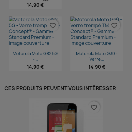
14,90 €
favorite_border
favorite_border
Aperçu rapide
Aperçu rapide


Motorola Moto G82 5G
Motorola Moto G30 -
-...
Verre...
14,90 €
14,90 €
CES PRODUITS PEUVENT VOUS INTÉRESSER
favorite_border