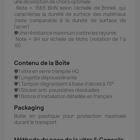
une absorption de chocs optimale
Note = 1565 BHN selon l’échelle de Brinell, qui
caractérise la dureté de surface des matériaux
(note comparable à la dureté de surface de
l'acier)
🛡️Une résistance maximum contre les rayures
Note = 9H sur échelle de Mohs (notation de 1 à
10)
Contenu de la Boîte
🛡️1 vitre en verre trempée HQ
🛡️1 Lingette dépoussiérante
🛡️1 Tampon dégraissant à base d’alcool à 70°
🛡️1 Sticker anti-poussières résiduelles
🛡️1 Notice d’installation détaillée en français
Packaging
Boîte en plastique pour protection maximale
durant le transport
Méthode de pose de la vitre & Conseils