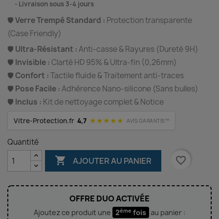
⠀
Livraison sous 3-4 jours
🛡️
Verre Trempé Standard :
Protection transparente
(Case Friendly)
🛡️
Ultra-Résistant :
Anti-casse & Rayures (Dureté 9H)
🛡️
Invisible :
Clarté HD 95% & Ultra-fin (0,26mm)
🛡️
Confort :
Tactile fluide & Traitement anti-traces
🛡️
Pose Facile :
Adhérence Nano-silicone (Sans bulles)
🛡️
Inclus :
Kit de nettoyage complet & Notice
★★★★★
Vitre-Protection.fr
4,7
AVIS GARANTIS™
Quantité

favorite_border
AJOUTER AU PANIER
OFFRE DUO ACTIVÉE
ème
Ajoutez ce produit une
2
fois
au panier :