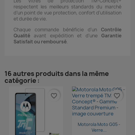
Les vitres de protection TM-Concept®
respectent les meilleurs standards du marché
d’un point de vue protection, confort d’utilisation
et durée de vie.
Chaque commande bénéficie d'un
Contrôle
Qualité
avant expédition et d'une
Garantie
Satisfait ou remboursé
.
16 autres produits dans la même
catégorie :
favorite_border
favorite_border
Aperçu rapide

Motorola Moto G05 -
Verre...