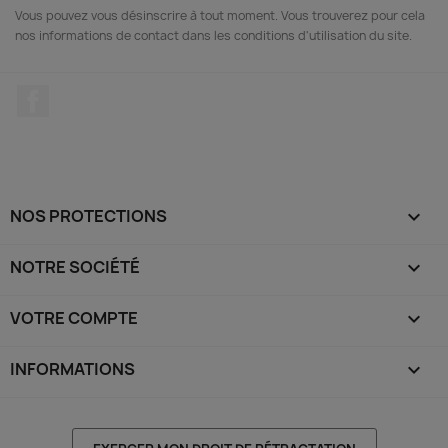
Vous pouvez vous désinscrire à tout moment. Vous trouverez pour cela
nos informations de contact dans les conditions d'utilisation du site.
Facebook
NOS PROTECTIONS

NOTRE SOCIÉTÉ

VOTRE COMPTE

INFORMATIONS
keyboard_arrow_down