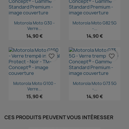
Aperçu rapide
Aperçu rapide


Motorola Moto G30 -
Motorola Moto G82 5G
Verre...
-...
14,90 €
14,90 €
favorite_border
favorite_border
Aperçu rapide
Aperçu rapide


Motorola Moto G100 -
Motorola Moto G73 5G
Verre...
-...
15,90 €
14,90 €
CES PRODUITS PEUVENT VOUS INTÉRESSER