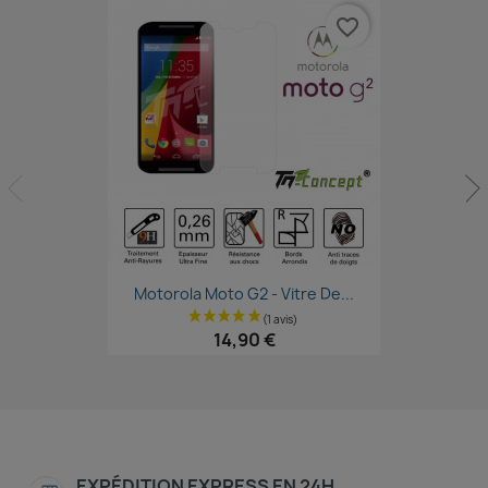
favorite_border
Aperçu rapide

Motorola Moto G2 - Vitre De...
14,90 €
EXPÉDITION EXPRESS EN 24H