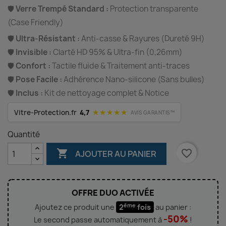
🛡️
Verre Trempé Standard :
Protection transparente
(Case Friendly)
🛡️
Ultra-Résistant :
Anti-casse & Rayures (Dureté 9H)
🛡️
Invisible :
Clarté HD 95% & Ultra-fin (0,26mm)
🛡️
Confort :
Tactile fluide & Traitement anti-traces
🛡️
Pose Facile :
Adhérence Nano-silicone (Sans bulles)
🛡️
Inclus :
Kit de nettoyage complet & Notice
★★★★★
Vitre-Protection.fr
4,7
AVIS GARANTIS™
Quantité

favorite_border
AJOUTER AU PANIER
OFFRE DUO ACTIVÉE
ème
Ajoutez ce produit une
2
fois
au panier :
-50%
Le second passe automatiquement à
!