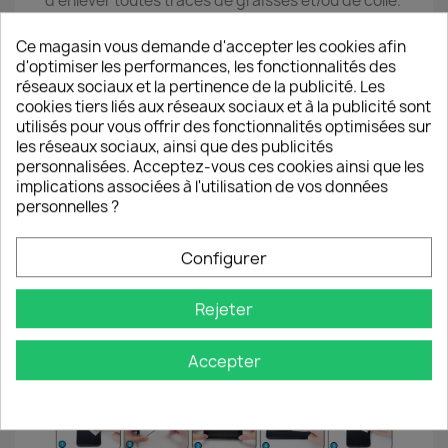
d’enlever toutes traces de graisses et/ou de colle.
● 2 ● Utiliser la lingette N°2 dépoussiérante afin
de sécher l’alcool et supprimer l’ensemble des
Ce magasin vous demande d'accepter les cookies afin
poussières sur l’écran.
d'optimiser les performances, les fonctionnalités des
● 3 ● Utiliser l’autocollant anti-poussière pour
réseaux sociaux et la pertinence de la publicité. Les
retirer d’éventuelles poussières résiduelles en
cookies tiers liés aux réseaux sociaux et à la publicité sont
essayant de l’appliquer sur chaque partie de
utilisés pour vous offrir des fonctionnalités optimisées sur
l’écran (coller/décoller l’autocollant).
les réseaux sociaux, ainsi que des publicités
● 4 ● Prendre la vitre de protection et ôter le film
personnalisées. Acceptez-vous ces cookies ainsi que les
plastique provisoire en tirant délicatement sur
implications associées à l'utilisation de vos données
l’autocollant en haut à droite de la vitre.
personnelles ?
● 5 ● Poser avec précision la vitre de protection
sur l’écran du Smartphone en l’alignant sur les
Configurer
bords du téléphone (à réaliser juste après avoir
ôter le film pour éviter tout dépôt de poussière
sur la couche de silicone).
Rejeter
● 6 ● Effectuer des pressions du centre vers les
bords pour chasser progressivement les
Accepter
éventuelles bulles d'air.