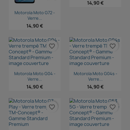
14,90 €
Aperçu rapide

Motorola Moto G72 -
Verre...
14,90 €
favorite_border
favorite_border
Aperçu rapide
Aperçu rapide


Motorola Moto G04 -
Motorola Moto G04s -
Verre...
Verre...
14,90 €
14,90 €
favorite_border
favorite_border