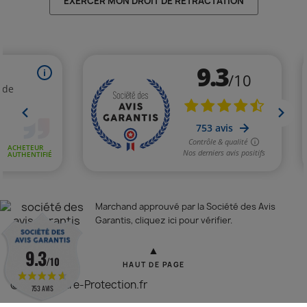
EXERCER MON DROIT DE RÉTRACTATION
Marchand approuvé par la Société des Avis
Garantis,
cliquez ici pour vérifier
.
▲
9.3
/10
HAUT DE PAGE
© 2026 - Vitre-Protection.fr
753 AVIS