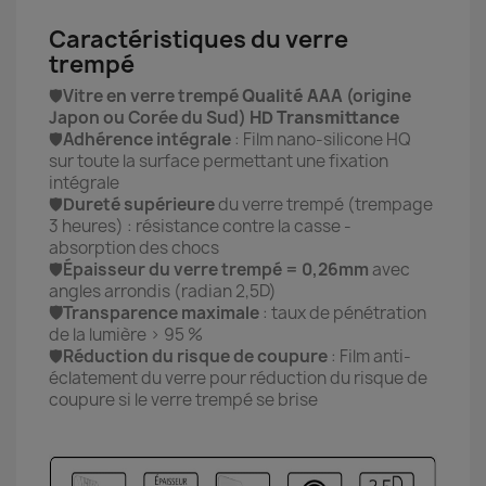
Caractéristiques du verre
trempé
🛡️
Vitre en verre trempé
Qualité AAA
(origine
Japon ou Corée du Sud)
HD Transmittance
🛡️
Adhérence intégrale
: Film nano-silicone HQ
sur toute la surface permettant une fixation
intégrale
🛡️
Dureté supérieure
du verre trempé (trempage
3 heures) : résistance contre la casse -
absorption des chocs
🛡️
Épaisseur du verre trempé = 0,26mm
avec
angles arrondis (radian 2,5D)
🛡️Transparence maximale
: taux de pénétration
de la lumière > 95 %
🛡️
Réduction du risque de coupure
: Film anti-
éclatement du verre pour réduction du risque de
coupure si le verre trempé se brise