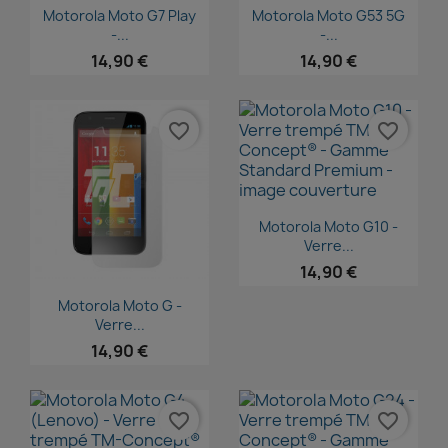
Aperçu rapide
Aperçu rapide


Motorola Moto G7 Play
Motorola Moto G53 5G
-...
-...
14,90 €
14,90 €
favorite_border
favorite_border
Aperçu rapide

Motorola Moto G10 -
Verre...
14,90 €
Aperçu rapide

Motorola Moto G -
Verre...
14,90 €
favorite_border
favorite_border