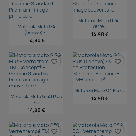
Aperçu rapide

Motorola Moto G24 -
Aperçu rapide

Verre...
Motorola Moto G4
(Lenovo) -...
14,90 €
14,90 €
favorite_border
favorite_border
Aperçu rapide

Motorola Moto G4 Plus...
Aperçu rapide

Motorola Moto G 5G Plus
14,90 €
-...
14,90 €
favorite_border
favorite_border