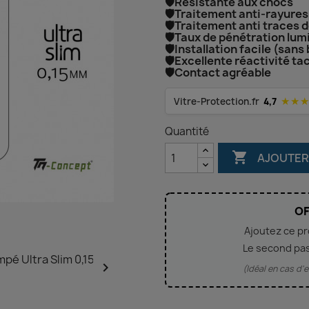
🛡️Résistante aux chocs
🛡️Traitement anti-rayures
🛡️Traitement anti traces 
🛡️Taux de pénétration lu
🛡️Installation facile (sans 
🛡️Excellente réactivité tac
🛡️Contact agréable
★★
Vitre-Protection.fr
4,7
Quantité

AJOUTER
OF
Ajoutez ce p
Le second pa

(Idéal en cas d