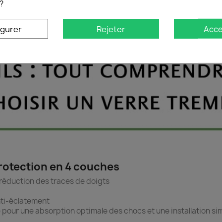
?
n : Contact agréable – Réactivité tactile optimale - Aucune dist
lation détaillée en français et kit de nettoyage complet
igurer
Rejeter
Acce
protection en 4 couches
t réduction des traces de doigts
anti-éclatement
e pour une absorption optimale des chocs et une installation sim