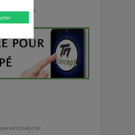
orsion de l'image
pter
ple sans bulle d’air