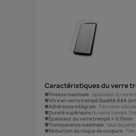
Caractéristiques du verre 
🛡️
Finesse maximale
: épaisseur du verre
🛡️
Vitre en verre trempé
Qualité AAA
(or
🛡️
Adhérence intégrale
: Film nano-silico
🛡️
Dureté supérieure
du verre trempé (tre
🛡️
Épaisseur du verre trempé = 0,15mm
🛡️Transparence maximale
: taux de pénét
🛡️
Réduction du risque de coupure
: Film