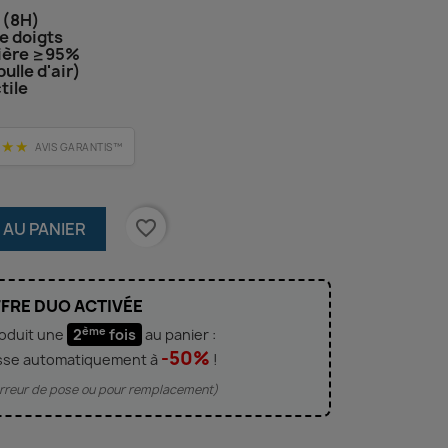
 (8H)
de doigts
mière ≥95%
bulle d'air)
tile
★★★
AVIS GARANTIS™
favorite_border
 AU PANIER
FRE DUO ACTIVÉE
ème
roduit une
2
fois
au panier :
-50%
sse automatiquement à
!
'erreur de pose ou pour remplacement)