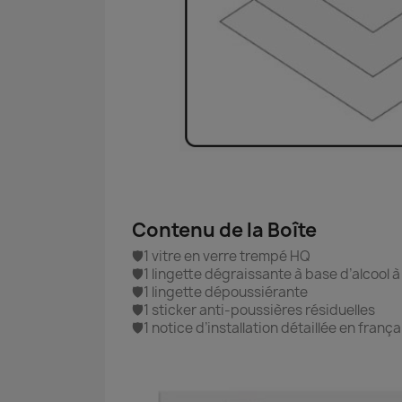
Contenu de la Boîte
🛡️1 vitre en verre trempé HQ
🛡️1 lingette dégraissante à base d’alcool 
🛡️1 lingette dépoussiérante
🛡️1 sticker anti-poussières résiduelles
🛡️1 notice d’installation détaillée en frança