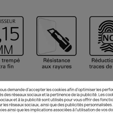
ous demande d'accepter les cookies afin d'optimiser les perfo
otection (gamme Ultra Slim)
és des réseaux sociaux et la pertinence de la publicité. Les cooki
ciaux et à la publicité sont utilisés pour vous offrir des foncti
ce contre les chocs et la casse de l'écran (verre trempé AAA -
r les réseaux sociaux, ainsi que des publicités personnalisée
ance contre les chocs et la casse de l'écran (indice 8H sur échel
ies ainsi que les implications associées à l'utilisation de vos 
tement oléophobique