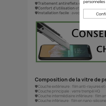
personnelles 
🛡️
Traitement antireflets et anti UV
🛡️Confort d’utilisation
et de prise en mai
🛡️
Installation facile
: avec notice d'instal
Conf
Composition de la vitre de 
🛡️Couche extérieure : film anti-rayures e
🛡️Couche principale : verre trempé HQ
🛡️Couche intermédiaire inférieure : film 
🛡️Couche inférieure : film en nano-silicon