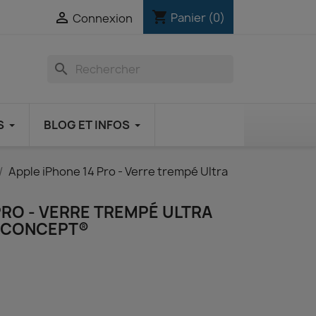
shopping_cart

Panier
(0)
Connexion
search
S
BLOG ET INFOS
Apple iPhone 14 Pro - Verre trempé Ultra
PRO - VERRE TREMPÉ ULTRA
M-CONCEPT®