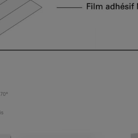
à 70°
is