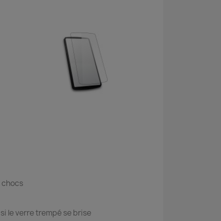
s chocs
i le verre trempé se brise