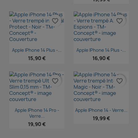
favorite_border
favorite_border
Aperçu rapide
Aperçu rapide


Apple IPhone 14 Plus -...
Apple IPhone 14 Plus -...
15,90 €
16,90 €
favorite_border
favorite_border
Aperçu rapide
Aperçu rapide


Apple IPhone 14 Pro -
Apple IPhone 14 - Verre...
Verre...
19,99 €
19,90 €