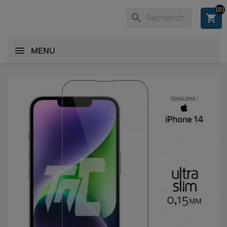
(0)
search
shopping_cart
MENU