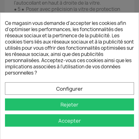
l’autocollant en haut à droite de la vitre.
● 5 ● Poser avec précision la vitre de protection
sur l’écran du Smartphone en l’alignant sur les
bords du téléphone (à réaliser juste après avoir
Ce magasin vous demande d'accepter les cookies afin
ôter le film pour éviter tout dépôt de poussière
d'optimiser les performances, les fonctionnalités des
sur la couche de silicone).
réseaux sociaux et la pertinence de la publicité. Les
● 6 ● Effectuer des pressions du centre vers les
cookies tiers liés aux réseaux sociaux et à la publicité sont
bords pour chasser progressivement les
utilisés pour vous offrir des fonctionnalités optimisées sur
éventuelles bulles d'air.
les réseaux sociaux, ainsi que des publicités
personnalisées. Acceptez-vous ces cookies ainsi que les
implications associées à l'utilisation de vos données
ℹ️ Si la vitre est mal placée ou si une
personnelles ?
tache/poussière résistante provoque une bulle
d’air il est possible de la décoller pour la replacer
Configurer
immédiatement en veillant à ne pas laisser de
poussière se poser.
Rejeter
Accepter