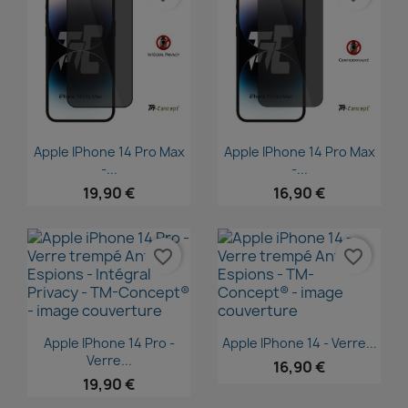
Aperçu rapide
Aperçu rapide


Apple IPhone 14 Pro Max
Apple IPhone 14 Pro Max
-...
-...
19,90 €
16,90 €
favorite_border
favorite_border
Aperçu rapide
Aperçu rapide


Apple IPhone 14 Pro -
Apple IPhone 14 - Verre...
Verre...
16,90 €
19,90 €