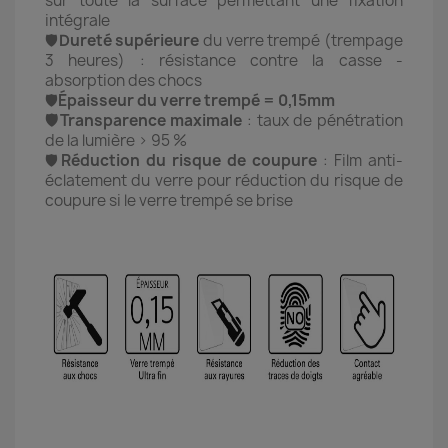
sur toute la surface permettant une fixation
intégrale
🛡️
Dureté supérieure
du verre trempé (trempage
3 heures) : résistance contre la casse -
absorption des chocs
🛡️
Épaisseur du verre trempé = 0,15mm
🛡️Transparence maximale
: taux de pénétration
de la lumière > 95 %
🛡️
Réduction du risque de coupure
: Film anti-
éclatement du verre pour réduction du risque de
coupure si le verre trempé se brise