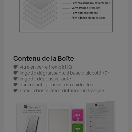
Contenu de la Boîte
🛡️1 vitre en verre trempé HQ
🛡️1 lingette dégraissante à base d’alcool à 70°
🛡️1 lingette dépoussiérante
🛡️1 sticker anti-poussières résiduelles
🛡️1 notice d’installation détaillée en français