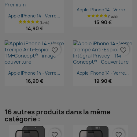
Aperçu rapide

Apple IPhone 14 - Verre...
Aperçu rapide

Apple IPhone 14 - Verre...
15,90 €
14,90 €
favorite_border
favorite_border
Aperçu rapide
Aperçu rapide


Apple IPhone 14 - Verre...
Apple IPhone 14 - Verre...
16,90 €
19,90 €
16 autres produits dans la même
catégorie :
favorite_border
favorite_border