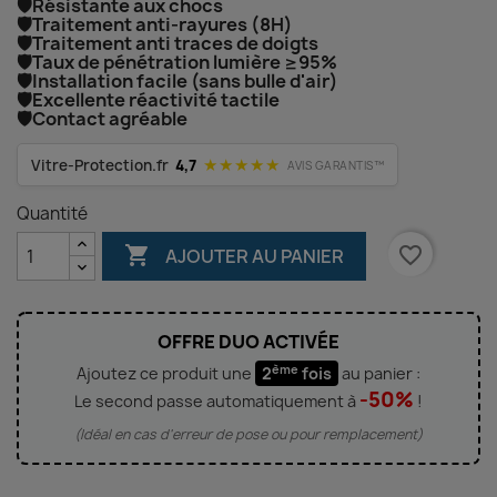
🛡️Résistante aux chocs
🛡️Traitement anti-rayures (8H)
🛡️Traitement anti traces de doigts
🛡️Taux de pénétration lumière ≥95%
🛡️Installation facile (sans bulle d'air)
🛡️Excellente réactivité tactile
🛡️Contact agréable
★★★★★
Vitre-Protection.fr
4,7
AVIS GARANTIS™
Quantité

favorite_border
AJOUTER AU PANIER
OFFRE DUO ACTIVÉE
ème
Ajoutez ce produit une
2
fois
au panier :
-50%
Le second passe automatiquement à
!
(Idéal en cas d'erreur de pose ou pour remplacement)