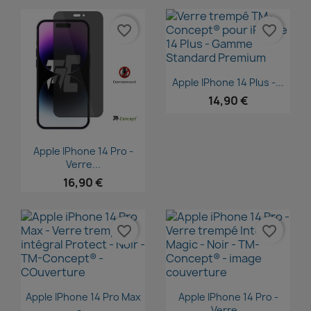
favorite_border
favorite_border
Aperçu rapide

Apple IPhone 14 Plus -...
14,90 €
Aperçu rapide

Apple IPhone 14 Pro -
Verre...
16,90 €
favorite_border
favorite_border
Aperçu rapide
Aperçu rapide


Apple IPhone 14 Pro Max
Apple IPhone 14 Pro -
-...
Verre...