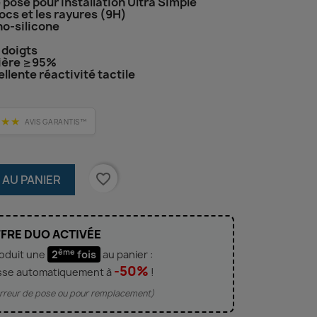
e pose pour installation Ultra Simple
hocs et les rayures (9H)
no-silicone
 doigts
mière ≥95%
llente réactivité tactile
★★★
AVIS GARANTIS™
favorite_border
 AU PANIER
FRE DUO ACTIVÉE
ème
roduit une
2
fois
au panier :
-50%
sse automatiquement à
!
'erreur de pose ou pour remplacement)