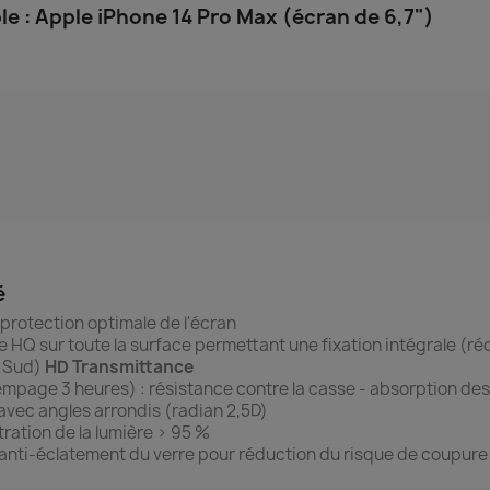
 : Apple iPhone 14 Pro Max (écran de 6,7")
é
protection optimale de l'écran
ne HQ sur toute la surface permettant une fixation intégrale (r
u Sud)
HD Transmittance
empage 3 heures) : r
ésistance contre la casse - absorption de
avec angles arrondis (radian 2,5D)
ration de la lumière > 95 %
 anti-éclatement du verre pour réduction du risque de coupure s