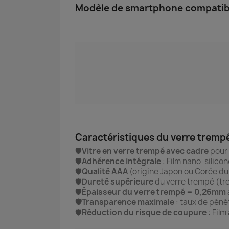
Modèle de smartphone compatible
Caractéristiques du verre tremp
🛡️
Vitre en verre trempé avec cadre
pour 
🛡️
Adhérence intégrale
: Film nano-silico
🛡️
Qualité AAA
(origine Japon ou Corée d
🛡️
Dureté supérieure
du verre trempé (tr
🛡️
Épaisseur du verre trempé = 0,26mm
🛡️Transparence maximale
: taux de pénét
🛡️
Réduction du risque de coupure
: Film