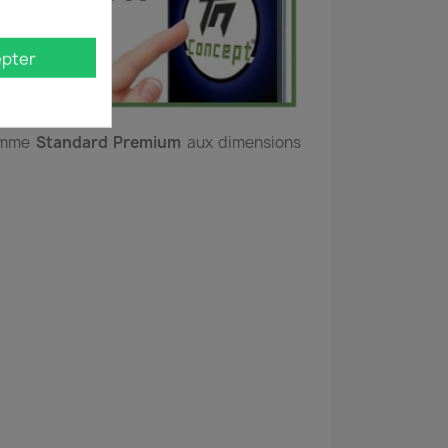
pter
gamme
Standard Premium
aux dimensions