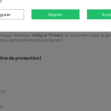
?
igurer
Rejeter
Acce
chaque référence
Intégral Protect
un équivalent dans la 
rface parfaitement plate de l'écran).
itre de protection)
à 70°
is