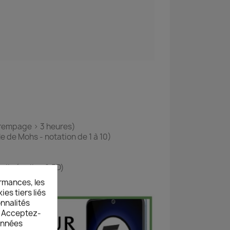
 trempage > 3 heures)
le de Mohs - notation de 1 à 10)
ondis (radian 2,5D)
rmances, les
es tiers liés
onnalités
s. Acceptez-
données