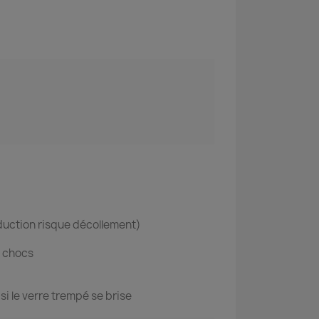
éduction risque décollement)
s chocs
i le verre trempé se brise