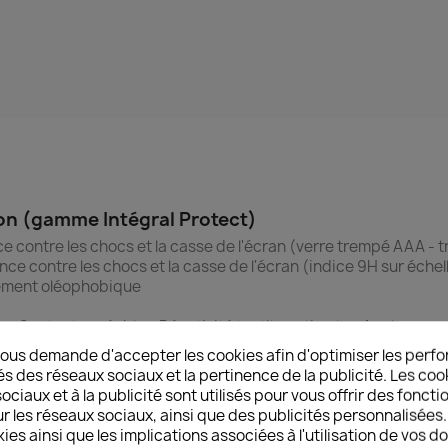
ion (gamme Intégral Protect)
ce contre les chocs et la casse de l'écran (verre trempé AAA -
ance contre les chocs et la casse de l'écran (indice 9H sur échel
tement oléophobique
n : Contact agréable – Réactivité tactile optimale – Angles arr
lation détaillée en français et kit de nettoyage complet
ous demande d'accepter les cookies afin d'optimiser les perfo
és des réseaux sociaux et la pertinence de la publicité. Les cooki
ciaux et à la publicité sont utilisés pour vous offrir des foncti
r les réseaux sociaux, ainsi que des publicités personnalisée
ies ainsi que les implications associées à l'utilisation de vos 