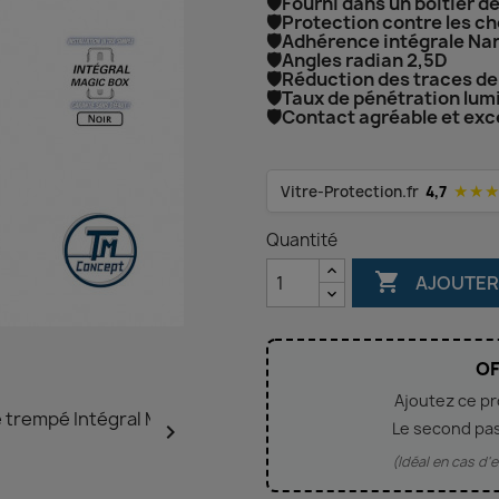
🛡️Fourni dans un boitier d
🛡️Protection contre les c
🛡️Adhérence intégrale Na
🛡️Angles radian 2,5D
🛡️Réduction des traces de
🛡️Taux de pénétration lu
🛡️Contact agréable et exce
★★
Vitre-Protection.fr
4,7
Quantité

AJOUTER
OF
Ajoutez ce p
Le second pa

(Idéal en cas d