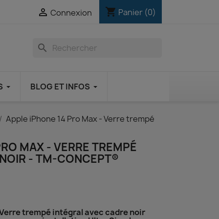
shopping_cart

Panier
(0)
Connexion
search
S
BLOG ET INFOS
Apple iPhone 14 Pro Max - Verre trempé
PRO MAX - VERRE TREMPÉ
 NOIR - TM-CONCEPT®
Verre trempé intégral avec cadre noir