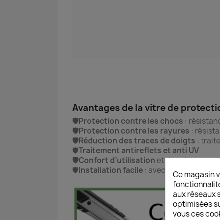
Avantages de la vitre de protect
🛡️Protection contre les chocs
: résistan
🛡️Protection contre les rayures
: résist
🛡️Réduction des traces de doigts
: trai
🛡️
Traitement antireflets et anti UV
🛡️Confort d’utilisation
et de prise en mai
🛡️
Installation facile
:
avec notice d'instal
Ce magasin v
fonctionnalit
aux réseaux so
optimisées su
vous ces cook