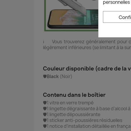
personnelles 
Conf
ℹ️ Vous trouverez généralement pour 
légèrement inférieures (se limitant à la su
Couleur disponible (cadre de la v
🛡️
Black
(Noir)
Contenu dans le boîtier
🛡️1 vitre en verre trempé
🛡️1 lingette dégraissante à base d’alcool 
🛡️1 lingette dépoussiérante
🛡️1 sticker anti-poussières résiduelles
🛡️1 notice d’installation détaillée en frança