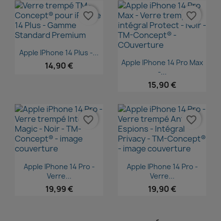
favorite_border
favorite_border
Aperçu rapide

Apple IPhone 14 Plus -...
Aperçu rapide

Apple IPhone 14 Pro Max
14,90 €
-...
15,90 €
favorite_border
favorite_border
Aperçu rapide
Aperçu rapide


Apple IPhone 14 Pro -
Apple IPhone 14 Pro -
Verre...
Verre...
19,99 €
19,90 €