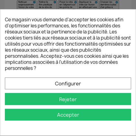
Ce magasin vous demande d'accepter les cookies afin
d'optimiser les performances, les fonctionnalités des
ℹ️ Si la vitre est mal placée ou si une
réseaux sociaux et la pertinence de la publicité. Les
tache/poussière résistante provoque une bulle
cookies tiers liés aux réseaux sociaux et à la publicité sont
d’air il est possible de la décoller pour la replacer
utilisés pour vous offrir des fonctionnalités optimisées sur
immédiatement en veillant à ne pas laisser de
les réseaux sociaux, ainsi que des publicités
poussière se poser.
personnalisées. Acceptez-vous ces cookies ainsi que les
implications associées à l'utilisation de vos données
personnelles ?
Configurer
Rejeter
Accepter