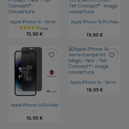
Aperçu rapide
Aperçu rapide


Apple IPhone 14 - Verre...
Apple IPhone 14 Pro Max
-...
15,90 €
19,90 €
favorite_border
favorite_border
Aperçu rapide

Apple IPhone 14 - Verre...
19,99 €
Aperçu rapide

Apple IPhone 14 Pro Max
-...
16,90 €