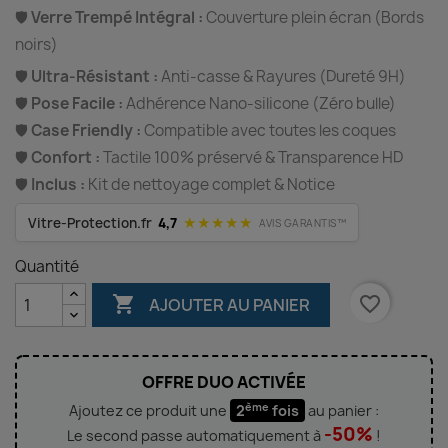
🛡️
Verre Trempé Intégral :
Couverture plein écran (Bords
noirs)
🛡️
Ultra-Résistant :
Anti-casse & Rayures (Dureté 9H)
🛡️
Pose Facile :
Adhérence Nano-silicone (Zéro bulle)
🛡️
Case Friendly :
Compatible avec toutes les coques
🛡️
Confort :
Tactile 100% préservé & Transparence HD
🛡️
Inclus :
Kit de nettoyage complet & Notice
★★★★★
Vitre-Protection.fr
4,7
AVIS GARANTIS™
Quantité

favorite_border
AJOUTER AU PANIER
OFFRE DUO ACTIVÉE
ème
Ajoutez ce produit une
2
fois
au panier :
-50%
Le second passe automatiquement à
!