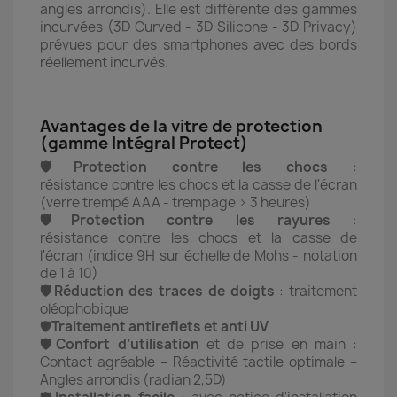
angles arrondis). Elle est différente des gammes
incurvées (3D Curved - 3D Silicone - 3D Privacy)
prévues pour des smartphones avec des bords
réellement incurvés.
Avantages de la vitre de protection
(gamme Intégral Protect)
🛡️Protection contre les chocs
:
résistance contre les chocs et la casse de l'écran
(verre trempé AAA - trempage > 3 heures)
🛡️Protection contre les rayures
:
résistance contre les chocs et la casse de
l'écran (indice 9H sur échelle de Mohs - notation
de 1 à 10)
🛡️Réduction des traces de doigts
: traitement
oléophobique
🛡️
Traitement antireflets et anti UV
🛡️Confort d’utilisation
et de prise en main :
Contact agréable – Réactivité tactile optimale –
Angles arrondis (radian 2,5D)