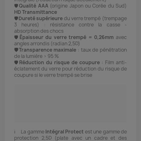
🛡️
Qualité AAA
(origine Japon ou Corée du Sud)
HD Transmittance
🛡️
Dureté supérieure
du verre trempé (trempage
3 heures) : r
ésistance contre la casse -
absorption des chocs
🛡️
Épaisseur du verre trempé = 0,26mm
avec
angles arrondis (radian 2,5D)
🛡️Transparence maximale
: taux de pénétration
de la lumière > 95 %
🛡️
Réduction du risque de coupure
: Film anti-
éclatement du verre pour réduction du risque de
coupure si le verre trempé se brise
ℹ️ La gamme
Intégral
Protect
est une gamme de
protection 2,5D (plate avec un cadre et des