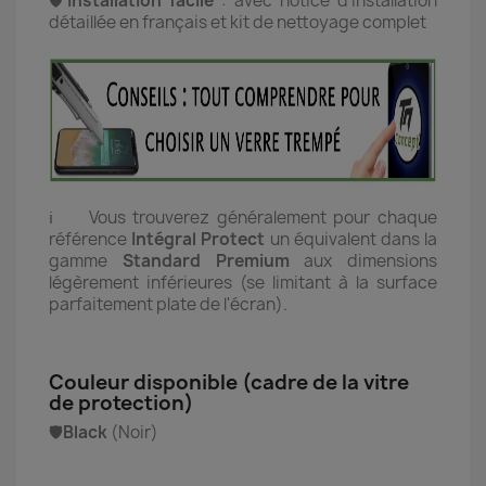
🛡️
Installation facile
:
avec notice d'installation
détaillée en français et kit de nettoyage complet
ℹ️ Vous trouverez généralement pour chaque
référence
Intégral Protect
un équivalent dans la
gamme
Standard Premium
aux dimensions
légèrement inférieures (se limitant à la surface
parfaitement plate de l'écran).
Couleur disponible (cadre de la vitre
de protection)
🛡️
Black
(Noir)