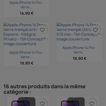
Aperçu rapide

Apple IPhone 14 Pro -
Verre...
14,90 €
favorite_border
favorite_border
Aperçu rapide

Apple IPhone 14 Pro -
Aperçu rapide

Verre...
Apple IPhone 14 Pro -
Verre...
19,90 €
19,90 €
16 autres produits dans la même
catégorie :
favorite_border
favorite_border