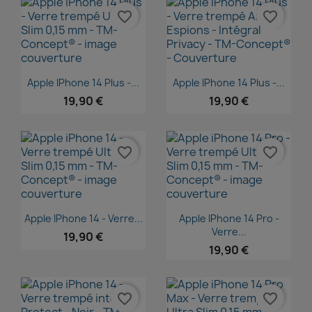
favorite_border
favorite_border
Aperçu rapide
Aperçu rapide


Apple IPhone 14 Plus -...
Apple IPhone 14 Plus -...
19,90 €
19,90 €
favorite_border
favorite_border
Aperçu rapide
Aperçu rapide


Apple IPhone 14 - Verre...
Apple IPhone 14 Pro -
Verre...
19,90 €
19,90 €
favorite_border
favorite_border