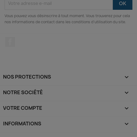
Vous pouvez vous désinscrire à tout moment. Vous trouverez pour cela
nos informations de contact dans les conditions d'utilisation du site.
Facebook
NOS PROTECTIONS

NOTRE SOCIÉTÉ

VOTRE COMPTE

INFORMATIONS
keyboard_arrow_down