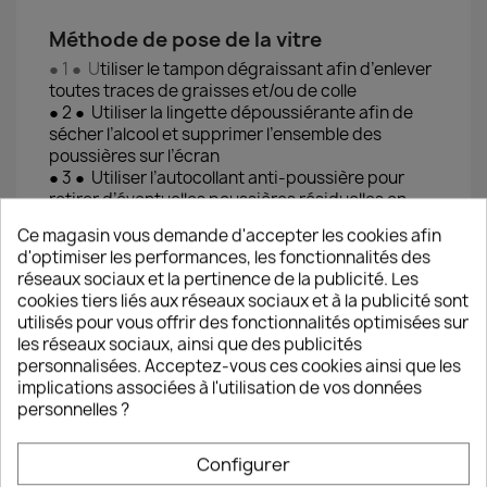
Méthode de pose de la vitre
● 1 ● U
tiliser le tampon dégraissant afin d’enlever
toutes traces de graisses et/ou de colle
● 2 ● Utiliser la lingette dépoussiérante afin de
sécher l’alcool et supprimer l’ensemble des
poussières sur l’écran
● 3 ● Utiliser l’autocollant anti-poussière pour
retirer d’éventuelles poussières résiduelles en
essayant de l’appliquer sur chaque partie de
Ce magasin vous demande d'accepter les cookies afin
l’écran (coller/décoller l’autocollant)
d'optimiser les performances, les fonctionnalités des
● 4 ● Prendre la vitre de protection et ôter le film
réseaux sociaux et la pertinence de la publicité. Les
plastique provisoire en tirant délicatement sur
cookies tiers liés aux réseaux sociaux et à la publicité sont
l’autocollant en haut à droite de la vitre
utilisés pour vous offrir des fonctionnalités optimisées sur
● 5 ● Poser avec précision la vitre de protection
les réseaux sociaux, ainsi que des publicités
sur l’écran du Smartphone en l’alignant sur les
personnalisées. Acceptez-vous ces cookies ainsi que les
bords du téléphone (à réaliser juste après avoir
implications associées à l'utilisation de vos données
ôter le film pour éviter tout dépôt de poussière
personnelles ?
sur la couche de silicone)
● 6 ● Effectuer des pressions du centre vers les
bords pour chasser progressivement les
Configurer
éventuelles bulles d'air