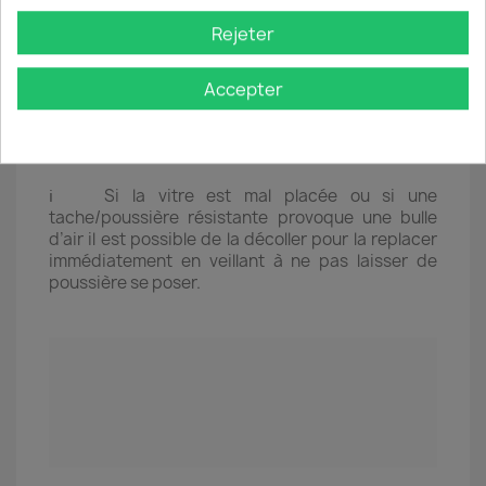
Rejeter
Accepter
ℹ️ Si la vitre est mal placée ou si une
tache/poussière résistante provoque une bulle
d’air il est possible de la décoller pour la replacer
immédiatement en veillant à ne pas laisser de
poussière se poser.