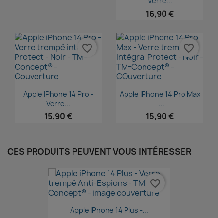
Verre...
16,90 €
favorite_border
favorite_border
Aperçu rapide
Aperçu rapide


Apple IPhone 14 Pro -
Apple IPhone 14 Pro Max
Verre...
-...
15,90 €
15,90 €
CES PRODUITS PEUVENT VOUS INTÉRESSER
favorite_border
Aperçu rapide

Apple IPhone 14 Plus -...