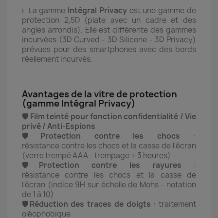
ℹ️ La gamme
Intégral
Privacy
est une gamme de
protection 2,5D (plate avec un cadre et des
angles arrondis). Elle est différente des gammes
incurvées (3D Curved - 3D Silicone - 3D Privacy)
prévues pour des smartphones avec des bords
réellement incurvés.
Avantages de la vitre de protection
(gamme Intégral Privacy)
🛡️ Film teinté pour fonction confidentialité / Vie
privé / Anti-Espions
🛡️Protection contre les chocs
:
résistance contre les chocs et la casse de l'écran
(verre trempé AAA - trempage > 3 heures)
🛡️Protection contre les rayures
:
résistance contre les chocs et la casse de
l'écran (indice 9H sur échelle de Mohs - notation
de 1 à 10)
🛡️Réduction des traces de doigts
: traitement
oléophobique