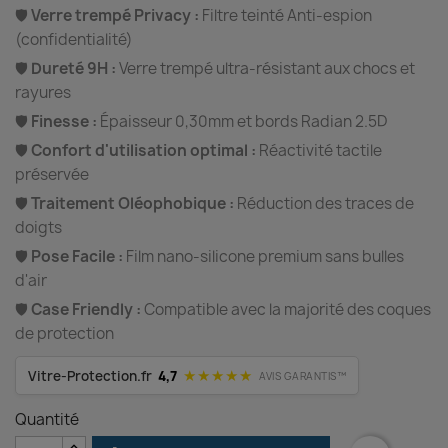
🛡️
Verre trempé Privacy :
Filtre teinté Anti-espion
(confidentialité)
🛡️
Dureté 9H :
Verre trempé ultra-résistant aux chocs et
rayures
🛡️
Finesse :
Épaisseur 0,30mm et bords Radian 2.5D
🛡️
Confort d'utilisation optimal :
Réactivité tactile
préservée
🛡️
Traitement Oléophobique :
Réduction des traces de
doigts
🛡️
Pose Facile :
Film nano-silicone premium sans bulles
d'air
🛡️
Case Friendly :
Compatible avec la majorité des coques
de protection
★★★★★
Vitre-Protection.fr
4,7
AVIS GARANTIS™
Quantité