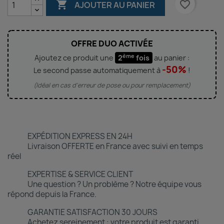

favorite_border
AJOUTER AU PANIER
OFFRE DUO ACTIVÉE
ème
Ajoutez ce produit une
2
fois
au panier :
-50%
Le second passe automatiquement à
!
(Idéal en cas d'erreur de pose ou pour remplacement)
EXPÉDITION EXPRESS EN 24H
Livraison OFFERTE en France avec suivi en temps
réel
EXPERTISE & SERVICE CLIENT
Une question ? Un problème ? Notre équipe vous
répond depuis la France.
GARANTIE SATISFACTION 30 JOURS
Achetez sereinement : votre produit est garanti