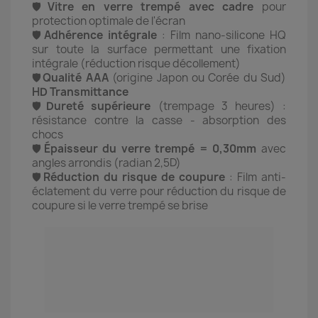
🛡️
Vitre en verre trempé avec cadre
pour
protection optimale de l'écran
🛡️
Adhérence intégrale
: Film nano-silicone HQ
sur toute la surface permettant une fixation
intégrale (réduction risque décollement)
🛡️
Qualité AAA
(origine Japon ou Corée du Sud)
HD Transmittance
🛡️
Dureté supérieure
(trempage 3 heures) :
r
ésistance contre la casse - absorption des
chocs
🛡️
Épaisseur du verre trempé = 0,30mm
avec
angles arrondis (radian 2,5D)
🛡️
Réduction du risque de coupure
: Film anti-
éclatement du verre pour réduction du risque de
coupure si le verre trempé se brise