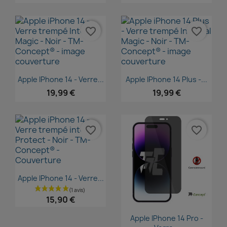
favorite_border
favorite_border
Aperçu rapide
Aperçu rapide


Apple IPhone 14 - Verre...
Apple IPhone 14 Plus -...
19,99 €
19,99 €
favorite_border
favorite_border
Aperçu rapide

Apple IPhone 14 - Verre...
15,90 €
Aperçu rapide

Apple IPhone 14 Pro -