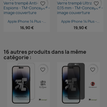
favorite_border
favorite_border
Aperçu rapide
Aperçu rapide


Apple IPhone 14 Plus -...
Apple IPhone 14 Plus -...
16,90 €
19,90 €
16 autres produits dans la même
catégorie :
favorite_border
favorite_border