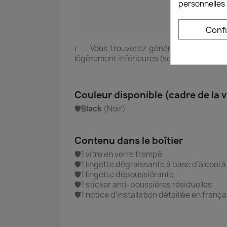
personnelles 
Conf
ℹ️ Vous trouverez généralement pour 
légèrement inférieures (se limitant à la su
Couleur disponible (cadre de la v
🛡️
Black
(Noir)
Contenu dans le boîtier
🛡️1 vitre en verre trempé
🛡️1 lingette dégraissante à base d’alcool 
🛡️1 lingette dépoussiérante
🛡️1 sticker anti-poussières résiduelles
🛡️1 notice d’installation détaillée en frança