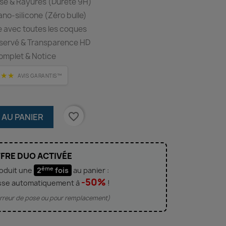
se & Rayures (Dureté 9H)
o-silicone (Zéro bulle)
 avec toutes les coques
éservé & Transparence HD
omplet & Notice
★★★
AVIS GARANTIS™
favorite_border
 AU PANIER
FRE DUO ACTIVÉE
ème
roduit une
2
fois
au panier :
-50%
sse automatiquement à
!
'erreur de pose ou pour remplacement)