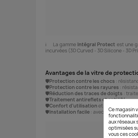
ℹ️ La gamme
Intégral
Protect
est une g
incurvées (3D Curved - 3D Silicone - 3D 
Avantages de la vitre de protect
🛡️Protection contre les chocs
: résistan
🛡️Protection contre les rayures
: résist
🛡️Réduction des traces de doigts
: trai
🛡️
Traitement antireflets et anti UV
🛡️Confort d’utilisation
et de prise en mai
Ce magasin v
🛡️
Installation facile
:
avec notice d'instal
fonctionnalit
aux réseaux so
optimisées su
vous ces cook