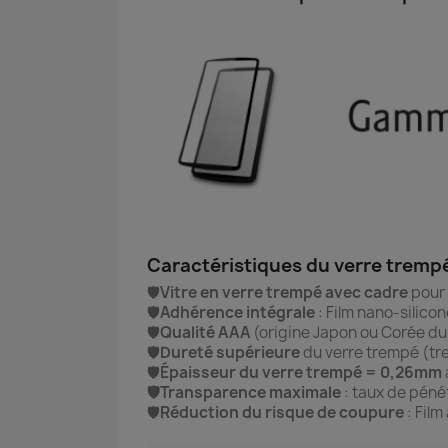
Caractéristiques du verre tremp
🛡️
Vitre en verre trempé avec cadre
pour 
🛡️
Adhérence intégrale
: Film nano-silico
🛡️
Qualité AAA
(origine Japon ou Corée d
🛡️
Dureté supérieure
du verre trempé (tr
🛡️
Épaisseur du verre trempé = 0,26mm
🛡️Transparence maximale
: taux de pénét
🛡️
Réduction du risque de coupure
: Film