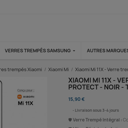
VERRES TREMPÉS SAMSUNG
AUTRES MARQUE
res trempés Xiaomi
Xiaomi Mi
Xiaomi Mi 11X - Verre t
XIAOMI MI 11X - V
PROTECT - NOIR 
15,90 €
⠀
Livraison sous 3-4 jours
🛡️
Verre Trempé Intégral :
Co