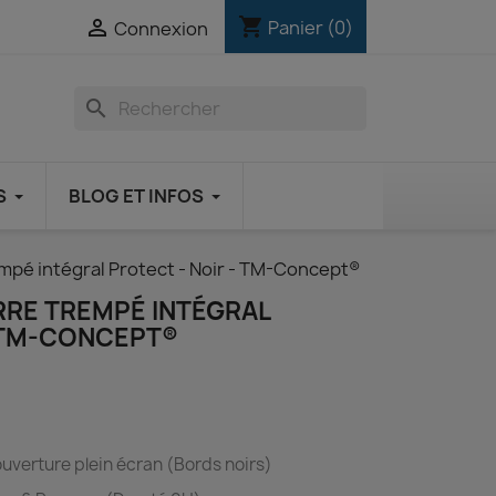
shopping_cart

Panier
(0)
Connexion
search
S
BLOG ET INFOS
rempé intégral Protect - Noir - TM-Concept®
ERRE TREMPÉ INTÉGRAL
- TM-CONCEPT®
uverture plein écran (Bords noirs)