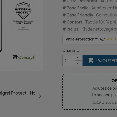
🛡️
Ultra-Résistant :
Anti-cas
🛡️
Pose Facile :
Adhérence Nan
🛡️
Case Friendly :
Compatible
🛡️
Confort :
Tactile 100% pr
🛡️
Inclus :
Kit de nettoyage c
★★
Vitre-Protection.fr
4,7
Quantité

AJOUTER
OF
Ajoutez ce p
Le second pa

(Idéal en cas d