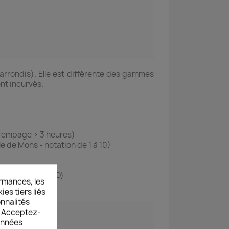
rrondis). Elle est différente des gammes
nt incurvés.
 trempage > 3 heures)
le de Mohs - notation de 1 à 10)
ondis (radian 2,5D)
rmances, les
es tiers liés
onnalités
s. Acceptez-
données