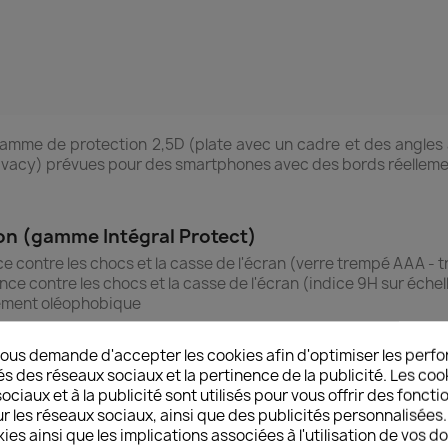
amme de protection 2,5D (plate avec un cadre et des angles a
Privacy) prévues pour des smartphones avec des bords réelleme
ion (gamme Intégral Protect)
ce contre les chocs et la casse de l'écran (verre trempé AAA -
ance contre les chocs et la casse de l'écran (indice 9H sur échel
tement oléophobique
n : Contact agréable – Réactivité tactile optimale – Angles arr
ous demande d'accepter les cookies afin d'optimiser les perfo
lation détaillée en français et kit de nettoyage complet
és des réseaux sociaux et la pertinence de la publicité. Les cooki
ciaux et à la publicité sont utilisés pour vous offrir des foncti
r les réseaux sociaux, ainsi que des publicités personnalisée
ies ainsi que les implications associées à l'utilisation de vos 