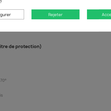
?
igurer
Rejeter
Acce
chaque référence
Intégral Protect
un équivalent dans la 
rface parfaitement plate de l'écran).
itre de protection)
à 70°
is