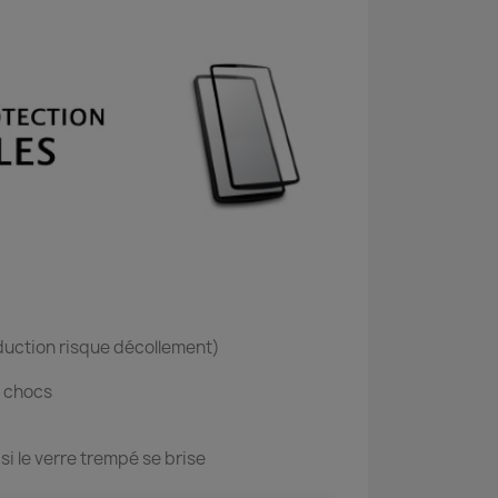
éduction risque décollement)
s chocs
i le verre trempé se brise