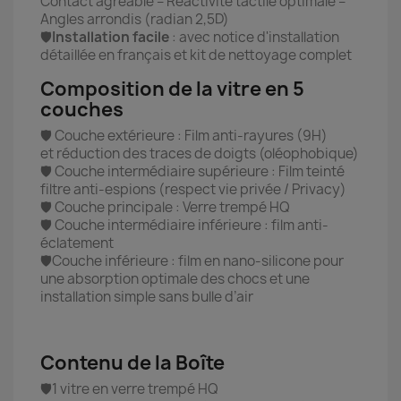
Contact agréable – Réactivité tactile optimale –
Angles arrondis (radian 2,5D)
🛡️
Installation facile
: avec notice d'installation
détaillée en français et kit de nettoyage complet
Composition de la vitre en 5
couches
🛡️ Couche extérieure : Film anti-rayures (9H)
et réduction des traces de doigts (oléophobique)
🛡️ Couche intermédiaire supérieure : Film teinté
filtre anti-espions (respect vie privée / Privacy)
🛡️ Couche principale : Verre trempé HQ
🛡️ Couche intermédiaire inférieure : film anti-
éclatement
🛡️Couche inférieure : film en nano-silicone pour
une absorption optimale des chocs et une
installation simple sans bulle d’air
Contenu de la Boîte
🛡️1 vitre en verre trempé HQ