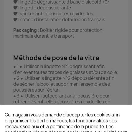
🛡️1 lingette dégraissante à base d’alcool à 70°
🛡️1 lingette dépoussiérante
🛡️1 sticker anti-poussières résiduelles
🛡️1 notice d’installation détaillée en français
Packaging
: Boîtier rigide pour protection
maximale durant le transport
Méthode de pose de la vitre
● 1 ● Utiliser la lingette N°1 dégraissant afin
d’enlever toutes traces de graisses et/ou de colle.
● 2 ● Utiliser la lingette N°2 dépoussiérante afin
de sécher l’alcool et supprimer l’ensemble des
poussières sur l’écran.
● 3 ● Utiliser l’autocollant anti-poussière pour
retirer d’éventuelles poussières résiduelles en
essayant de l’appliquer sur chaque partie de
l’écran (coller/décoller l’autocollant).
Ce magasin vous demande d'accepter les cookies afin
● 4 ● Prendre la vitre de protection et ôter le film
d'optimiser les performances, les fonctionnalités des
plastique provisoire en tirant délicatement sur
réseaux sociaux et la pertinence de la publicité. Les
l’autocollant en haut à droite de la vitre.