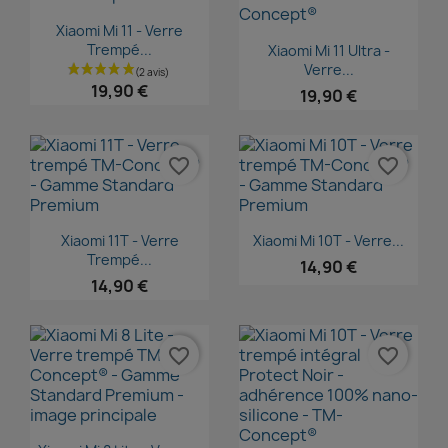
Aperçu rapide

Xiaomi Mi 11 - Verre
Aperçu rapide

Trempé...
Xiaomi Mi 11 Ultra -
Verre...
19,90 €
19,90 €
favorite_border
favorite_border
Aperçu rapide
Aperçu rapide


Xiaomi 11T - Verre
Xiaomi Mi 10T - Verre...
Trempé...
14,90 €
14,90 €
favorite_border
favorite_border
Aperçu rapide
