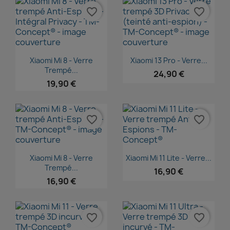
favorite_border
favorite_border
Aperçu rapide
Aperçu rapide


Xiaomi Mi 8 - Verre
Xiaomi 13 Pro - Verre...
Trempé...
24,90 €
19,90 €
favorite_border
favorite_border
Aperçu rapide
Aperçu rapide


Xiaomi Mi 8 - Verre
Xiaomi Mi 11 Lite - Verre...
Trempé...
16,90 €
16,90 €
favorite_border
favorite_border