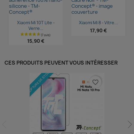
Aperçu rapide
Aperçu rapide


Xiaomi Mi 10T Lite -
Xiaomi Mi 8 - Vitre...
Verre...
17,90 €
15,90 €
CES PRODUITS PEUVENT VOUS INTÉRESSER
RUPTURE DE STOCK
favorite_border