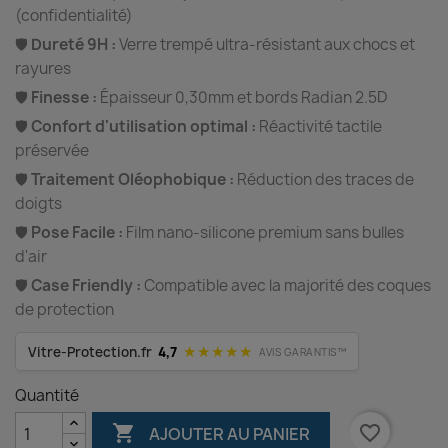
(confidentialité)
🛡️
Dureté 9H :
Verre trempé ultra-résistant aux chocs et
rayures
🛡️
Finesse :
Épaisseur 0,30mm et bords Radian 2.5D
🛡️
Confort d'utilisation optimal :
Réactivité tactile
préservée
🛡️
Traitement Oléophobique :
Réduction des traces de
doigts
🛡️
Pose Facile :
Film nano-silicone premium sans bulles
d'air
🛡️
Case Friendly :
Compatible avec la majorité des coques
de protection
★★★★★
Vitre-Protection.fr
4,7
AVIS GARANTIS™
Quantité

favorite_border
AJOUTER AU PANIER