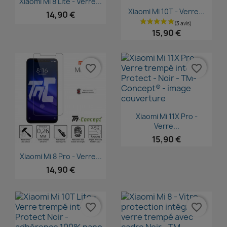
Xiaomi Mi 8 Lite - Verre...
Aperçu rapide

Xiaomi Mi 10T - Verre...
14,90 €
15,90 €
favorite_border
favorite_border
Aperçu rapide

Xiaomi Mi 11X Pro -
Verre...
15,90 €
Aperçu rapide

Xiaomi Mi 8 Pro - Verre...
14,90 €
favorite_border
favorite_border