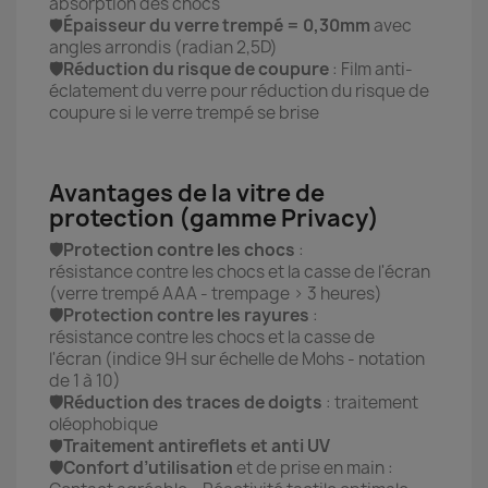
absorption des chocs
🛡️
Épaisseur du verre trempé = 0,30mm
avec
angles arrondis (radian 2,5D)
🛡️
Réduction du risque de coupure
: Film anti-
éclatement du verre pour réduction du risque de
coupure si le verre trempé se brise
Avantages de la vitre de
protection (gamme Privacy)
🛡️Protection contre les chocs
:
résistance contre les chocs et la casse de l'écran
(verre trempé AAA - trempage > 3 heures)
🛡️Protection contre les rayures
:
résistance contre les chocs et la casse de
l'écran (indice 9H sur échelle de Mohs - notation
de 1 à 10)
🛡️Réduction des traces de doigts
: traitement
oléophobique
🛡️
Traitement antireflets et anti UV
🛡️Confort d’utilisation
et de prise en main :