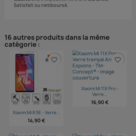
Satisfait ou remboursé
.
16 autres produits dans la même
catégorie :
favorite_border
favorite_border
Aperçu rapide

Xiaomi Mi 11X Pro -
Verre...
16,90 €
Aperçu rapide

Xiaomi Mi 8 SE - Verre...
14,90 €