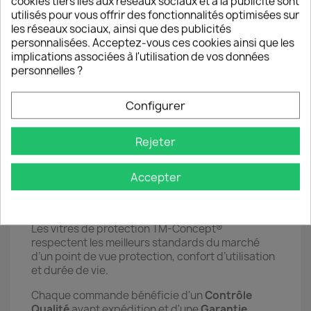
cookies tiers liés aux réseaux sociaux et à la publicité sont
● 5 ● Poser avec précision la vitre de protection
utilisés pour vous offrir des fonctionnalités optimisées sur
sur l’écran du Smartphone en l’alignant sur les
les réseaux sociaux, ainsi que des publicités
bords du téléphone (à réaliser juste après avoir
personnalisées. Acceptez-vous ces cookies ainsi que les
ôter le film pour éviter tout dépôt de poussière
implications associées à l'utilisation de vos données
sur la couche de silicone).
personnelles ?
● 6 ● Effectuer des pressions du centre vers les
bords pour chasser progressivement les
Configurer
éventuelles bulles d'air.
Rejeter
ℹ️ Si la vitre est mal placée ou si une
tache/poussière résistante provoque une bulle
d’air il est possible de la décoller pour la replacer
Accepter
immédiatement en veillant à ne pas laisser de
poussière se poser.
Les vitres de protection TM-Concept®
respectent les meilleurs standards du marché
d’un point de vue protection, confort d’utilisation
et durée de vie.
Chaque commande bénéficie d'un
Contrôle
Qualité
avant expédition et d'une
Garantie