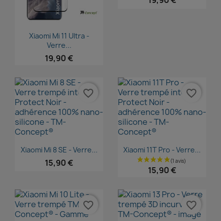
19,90 €
Aperçu rapide

Xiaomi Mi 11 Ultra -
Verre...
19,90 €
favorite_border
favorite_border
Aperçu rapide
Aperçu rapide


Xiaomi Mi 8 SE - Verre...
Xiaomi 11T Pro - Verre...
15,90 €
15,90 €
favorite_border
favorite_border