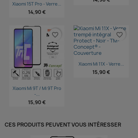
Aperçu rapide

Xiaomi 15T Pro - Verre...
14,90 €
favorite_border
favorite_border
Aperçu rapide

Xiaomi Mi 11X - Verre...
15,90 €
Aperçu rapide

Xiaomi Mi 9T / Mi 9T Pro
-...
15,90 €
CES PRODUITS PEUVENT VOUS INTÉRESSER