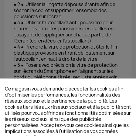
● 2 ● Utiliser la lingette dépoussiérante afin de
sécher l’alcool et supprimer l’ensemble des
poussières sur l’écran
● 3 ● Utiliser l’autocollant anti-poussière pour
retirer d’éventuelles poussières résiduelles en
essayant de l’appliquer sur chaque partie de
l’écran (coller/décoller l’autocollant)
● 4 ● Prendre la vitre de protection et ôter le film
plastique provisoire en tirant délicatement sur
l’autocollant en haut à droite de la vitre
● 5 ● Poser avec précision la vitre de protection
sur l’écran du Smartphone en l’alignant sur les
bords du téléphone (à réaliser juste après avoir
ôter le film pour éviter tout dépôt de poussière
Ce magasin vous demande d'accepter les cookies afin
sur la couche de silicone)
d'optimiser les performances, les fonctionnalités des
● 6 ● Effectuer des pressions du centre vers les
réseaux sociaux et la pertinence de la publicité. Les
bords pour chasser progressivement les
cookies tiers liés aux réseaux sociaux et à la publicité sont
éventuelles bulles d'air
utilisés pour vous offrir des fonctionnalités optimisées sur
les réseaux sociaux, ainsi que des publicités
personnalisées. Acceptez-vous ces cookies ainsi que les
implications associées à l'utilisation de vos données