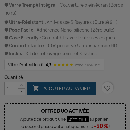
🛡️
Verre Trempé Intégral :
Couverture plein écran (Bords
noirs)
🛡️
Ultra-Résistant :
Anti-casse & Rayures (Dureté 9H)
🛡️
Pose Facile :
Adhérence Nano-silicone (Zéro bulle)
🛡️
Case Friendly :
Compatible avec toutes les coques
🛡️
Confort :
Tactile 100% préservé & Transparence HD
🛡️
Inclus :
Kit de nettoyage complet & Notice
★★★★★
Vitre-Protection.fr
4,7
AVIS GARANTIS™
Quantité

favorite_border
AJOUTER AU PANIER
OFFRE DUO ACTIVÉE
ème
Ajoutez ce produit une
2
fois
au panier :
-50%
Le second passe automatiquement à
!