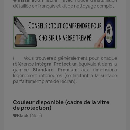
🛡️
Installation facile
:
avec notice d'installation
détaillée en français et kit de nettoyage complet
ℹ️ Vous trouverez généralement pour chaque
référence
Intégral Protect
un équivalent dans la
gamme
Standard Premium
aux dimensions
légèrement inférieures (se limitant à la surface
parfaitement plate de l'écran).
Couleur disponible (cadre de la vitre
de protection)
🛡️
Black
(Noir)