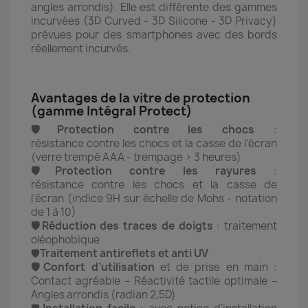
angles arrondis). Elle est différente des gammes
incurvées (3D Curved - 3D Silicone - 3D Privacy)
prévues pour des smartphones avec des bords
réellement incurvés.
Avantages de la vitre de protection
(gamme Intégral Protect)
🛡️Protection contre les chocs
:
résistance contre les chocs et la casse de l'écran
(verre trempé AAA - trempage > 3 heures)
🛡️Protection contre les rayures
:
résistance contre les chocs et la casse de
l'écran (indice 9H sur échelle de Mohs - notation
de 1 à 10)
🛡️Réduction des traces de doigts
: traitement
oléophobique
🛡️
Traitement antireflets et anti UV
🛡️Confort d’utilisation
et de prise en main :
Contact agréable – Réactivité tactile optimale –
Angles arrondis (radian 2,5D)