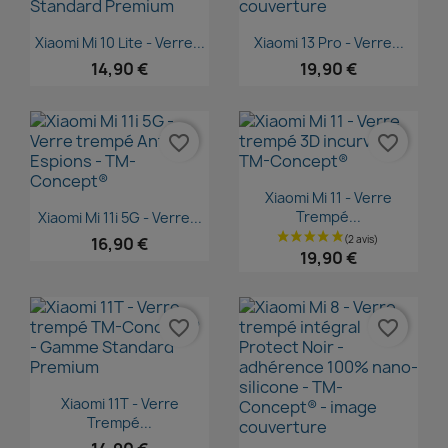
Aperçu rapide
Aperçu rapide


Xiaomi Mi 10 Lite - Verre...
Xiaomi 13 Pro - Verre...
14,90 €
19,90 €
favorite_border
favorite_border
Aperçu rapide

Xiaomi Mi 11 - Verre
Aperçu rapide

Trempé...
Xiaomi Mi 11i 5G - Verre...
16,90 €
19,90 €
favorite_border
favorite_border
Aperçu rapide

Xiaomi 11T - Verre
Trempé...