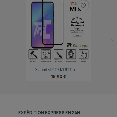
favorite_border
Aperçu rapide

Xiaomi Mi 9T / Mi 9T Pro -...
15,90 €
EXPÉDITION EXPRESS EN 24H