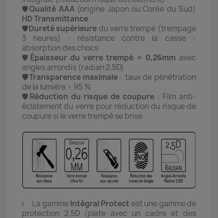
🛡️
Qualité AAA
(origine Japon ou Corée du Sud)
HD Transmittance
🛡️
Dureté supérieure
du verre trempé (trempage
3 heures) : r
ésistance contre la casse -
absorption des chocs
🛡️
Épaisseur du verre trempé = 0,26mm
avec
angles arrondis (radian 2,5D)
🛡️Transparence maximale
: taux de pénétration
de la lumière > 95 %
🛡️
Réduction du risque de coupure
: Film anti-
éclatement du verre pour réduction du risque de
coupure si le verre trempé se brise
ℹ️ La gamme
Intégral
Protect
est une gamme de
protection 2,5D (plate avec un cadre et des