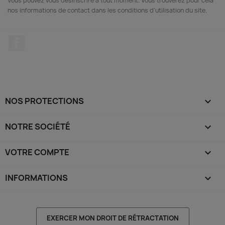
Vous pouvez vous désinscrire à tout moment. Vous trouverez pour cela
nos informations de contact dans les conditions d'utilisation du site.
Facebook
NOS PROTECTIONS

NOTRE SOCIÉTÉ

VOTRE COMPTE

INFORMATIONS
keyboard_arrow_down
EXERCER MON DROIT DE RÉTRACTATION