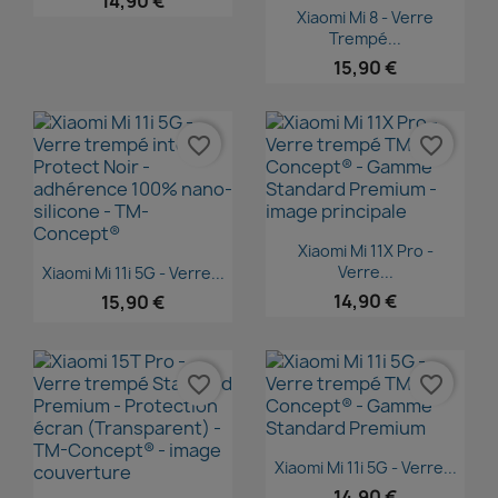
14,90 €
Aperçu rapide

Xiaomi Mi 8 - Verre
Trempé...
15,90 €
favorite_border
favorite_border
Aperçu rapide

Xiaomi Mi 11X Pro -
Aperçu rapide

Verre...
Xiaomi Mi 11i 5G - Verre...
14,90 €
15,90 €
favorite_border
favorite_border
Aperçu rapide

Xiaomi Mi 11i 5G - Verre...
14,90 €