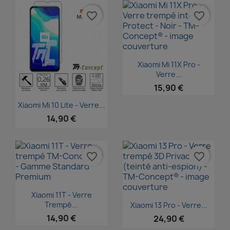
favorite_border
favorite_border
Aperçu rapide

Xiaomi Mi 11X Pro -
Verre...
15,90 €
Aperçu rapide

Xiaomi Mi 10 Lite - Verre...
14,90 €
favorite_border
favorite_border
Aperçu rapide

Xiaomi 11T - Verre
Aperçu rapide

Trempé...
Xiaomi 13 Pro - Verre...
14,90 €
24,90 €