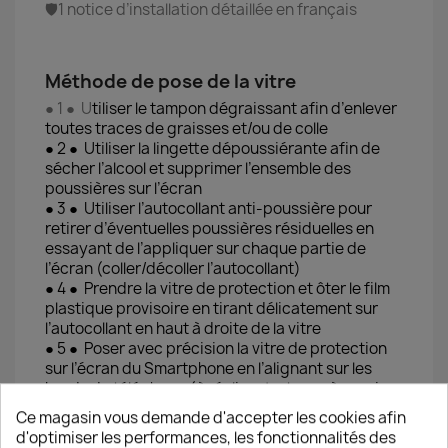
🛡️1 notice d’installation détaillée en français
Méthode de pose de la vitre
● 1 ● U
tiliser le tampon dégraissant afin d’enlever
toutes traces de graisses et/ou de colle
● 2 ● Utiliser la lingette dépoussiérante afin de
sécher l’alcool et supprimer l’ensemble des
poussières sur l’écran
● 3 ● Utiliser l’autocollant anti-poussière pour
retirer d’éventuelles poussières résiduelles en
essayant de l’appliquer sur chaque partie de
l’écran (coller/décoller l’autocollant)
● 4 ● Prendre la vitre de protection et ôter le film
plastique provisoire en tirant délicatement sur
l’autocollant en haut à droite de la vitre
● 5 ● Poser avec précision la vitre de protection
sur l’écran du Smartphone en l’alignant sur les
bords du téléphone (à réaliser juste après avoir
ôter le film pour éviter tout dépôt de poussière
Ce magasin vous demande d'accepter les cookies afin
sur la couche de silicone)
d'optimiser les performances, les fonctionnalités des