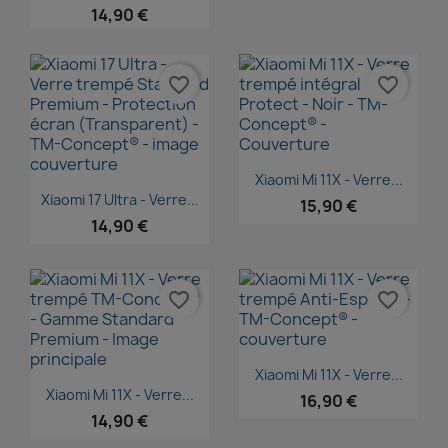
14,90 €
favorite_border
favorite_border
Aperçu rapide

Xiaomi Mi 11X - Verre...
Aperçu rapide

Xiaomi 17 Ultra - Verre...
15,90 €
14,90 €
favorite_border
favorite_border
Aperçu rapide

Xiaomi Mi 11X - Verre...
Aperçu rapide

Xiaomi Mi 11X - Verre...
16,90 €
14,90 €