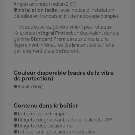
Angles arrondis (radian 2,5D)
🛡️
Installation facile
:
avec notice d'installation
détaillée en français et kit de nettoyage complet
ℹ️ Vous trouverez généralement pour chaque
référence
Intégral Protect
un équivalent dans la
gamme
Standard Premium
aux dimensions
légèrement inférieures (se limitant à la surface
parfaitement plate de l'écran).
Couleur disponible (cadre de la vitre
de protection)
🛡️
Black
(Noir)
Contenu dans le boîtier
🛡️1 vitre en verre trempé
🛡️1 lingette dégraissante à base d’alcool à 70°
🛡️1 lingette dépoussiérante
🛡️1 sticker anti-poussières résiduelles