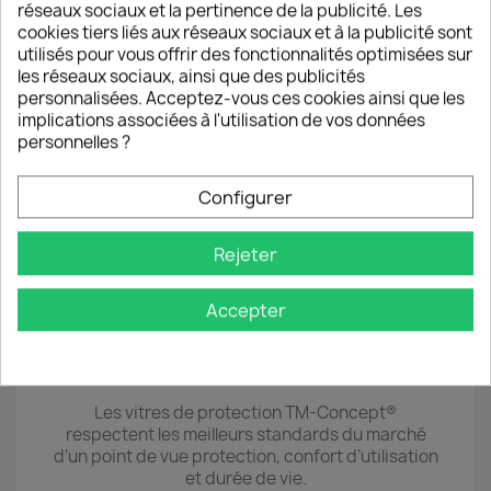
● 6 ● Effectuer des pressions du centre vers les
réseaux sociaux et la pertinence de la publicité. Les
bords pour chasser progressivement les
cookies tiers liés aux réseaux sociaux et à la publicité sont
éventuelles bulles d'air
utilisés pour vous offrir des fonctionnalités optimisées sur
les réseaux sociaux, ainsi que des publicités
personnalisées. Acceptez-vous ces cookies ainsi que les
ℹ️ Si la vitre est mal placée ou si une
implications associées à l'utilisation de vos données
tache/poussière résistante provoque une bulle
personnelles ?
d’air il est possible de la décoller pour la replacer
immédiatement en veillant à ne pas laisser de
poussière se poser.
Configurer
Rejeter
Accepter
Les vitres de protection TM-Concept®
respectent les meilleurs standards du marché
d’un point de vue protection, confort d’utilisation
et durée de vie.