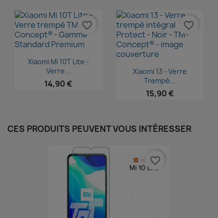
favorite_border
favorite_border
Aperçu rapide

Xiaomi Mi 10T Lite -
Aperçu rapide

Verre...
Xiaomi 13 - Verre
Trempé...
14,90 €
15,90 €
CES PRODUITS PEUVENT VOUS INTÉRESSER
favorite_border