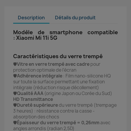
Description
Détails du produit
Modèle de smartphone compatible
: Xiaomi Mi 11i 5G
Caractéristiques du verre trempé
🛡️
Vitre en verre trempé avec cadre
pour
protection optimale de l'écran
🛡️
Adhérence intégrale
: Film nano-silicone HQ
sur toute la surface permettant une fixation
intégrale (réduction risque décollement)
🛡️
Qualité AAA
(origine Japon ou Corée du Sud)
HD Transmittance
🛡️
Dureté supérieure
du verre trempé (trempage
3 heures) : r
ésistance contre la casse -
absorption des chocs
🛡️
Épaisseur du verre trempé = 0,26mm
avec
angles arrondis (radian 2,5D)