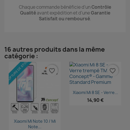
Chaque commande bénéficie d'un
Contrôle
Qualité
avant expédition et d'une
Garantie
Satisfait ou remboursé
.
16 autres produits dans la même
catégorie :
RUPTURE DE STOCK
favorite_border
favorite_border
Aperçu rapide

Xiaomi Mi 8 SE - Verre...
14,90 €
Aperçu rapide

Xiaomi Mi Note 10 / Mi
Note...