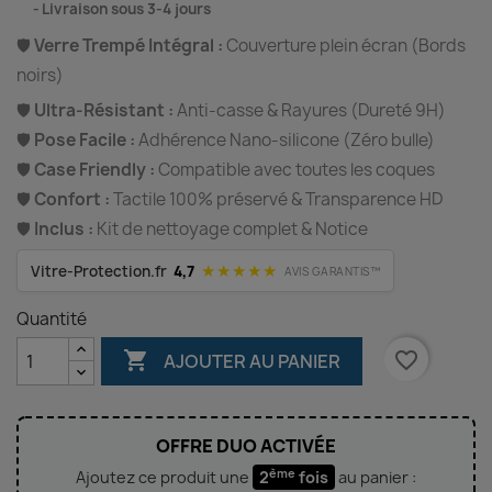
⠀
Livraison sous 3-4 jours
🛡️
Verre Trempé Intégral :
Couverture plein écran (Bords
noirs)
🛡️
Ultra-Résistant :
Anti-casse & Rayures (Dureté 9H)
🛡️
Pose Facile :
Adhérence Nano-silicone (Zéro bulle)
🛡️
Case Friendly :
Compatible avec toutes les coques
🛡️
Confort :
Tactile 100% préservé & Transparence HD
🛡️
Inclus :
Kit de nettoyage complet & Notice
★★★★★
Vitre-Protection.fr
4,7
AVIS GARANTIS™
Quantité

favorite_border
AJOUTER AU PANIER
OFFRE DUO ACTIVÉE
ème
Ajoutez ce produit une
2
fois
au panier :