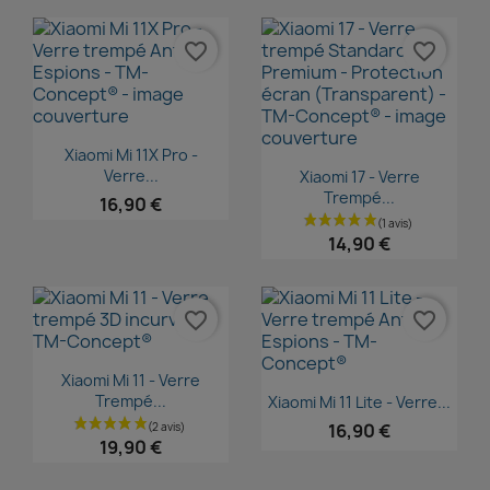
favorite_border
favorite_border
Aperçu rapide

Xiaomi Mi 11X Pro -
Aperçu rapide

Verre...
Xiaomi 17 - Verre
Trempé...
16,90 €
14,90 €
favorite_border
favorite_border
Aperçu rapide

Xiaomi Mi 11 - Verre
Aperçu rapide

Trempé...
Xiaomi Mi 11 Lite - Verre...
16,90 €
19,90 €