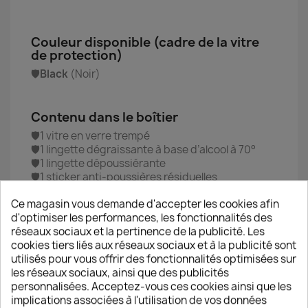
Couleur disponible (cadre de la vitre
de protection)
🛡️
Black
(Noir)
Contenu dans le boîtier
🛡️1 vitre en verre trempé
🛡️1 lingette dégraissante à base d’alcool à 70°
🛡️1 lingette dépoussiérante
🛡️1 sticker anti-poussières résiduelles
🛡️1 notice d’installation détaillée en français
Ce magasin vous demande d'accepter les cookies afin
d'optimiser les performances, les fonctionnalités des
réseaux sociaux et la pertinence de la publicité. Les
Méthode de pose de la vitre
cookies tiers liés aux réseaux sociaux et à la publicité sont
utilisés pour vous offrir des fonctionnalités optimisées sur
● 1 ● U
tiliser le tampon dégraissant afin d’enlever
les réseaux sociaux, ainsi que des publicités
toutes traces de graisses et/ou de colle
personnalisées. Acceptez-vous ces cookies ainsi que les
● 2 ● Utiliser la lingette dépoussiérante afin de
implications associées à l'utilisation de vos données
sécher l’alcool et supprimer l’ensemble des