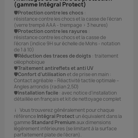
(gamme Intégral Protect)
🛡️Protection contre les chocs
:
résistance contre les chocs et la casse de l'écran
(verre trempé AAA - trempage > 3 heures)
🛡️Protection contre les rayures
:
résistance contre les chocs et la casse de
l'écran (indice 9H sur échelle de Mohs - notation
de 1 à 10)
🛡️Réduction des traces de doigts
: traitement
oléophobique
🛡️
Traitement antireflets et anti UV
🛡️Confort d’utilisation
et de prise en main :
Contact agréable – Réactivité tactile optimale –
Angles arrondis (radian 2,5D)
🛡️
Installation facile
:
avec notice d'installation
détaillée en français et kit de nettoyage complet
ℹ️ Vous trouverez généralement pour chaque
référence
Intégral Protect
un équivalent dans la
gamme
Standard Premium
aux dimensions
légèrement inférieures (se limitant à la surface
parfaitement plate de l'écran).