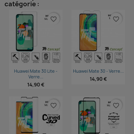
catégorie :
favorite_border
favorite_border
Aperçu rapide
Aperçu rapide


Huawei Mate 30 Lite -
Huawei Mate 30 - Verre...
Verre...
14,90 €
14,90 €
favorite_border
favorite_border