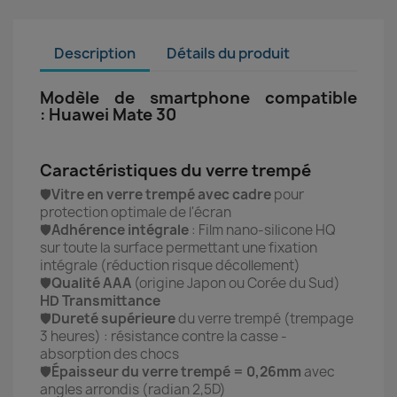
Description
Détails du produit
Modèle de smartphone compatible
: Huawei Mate 30
Caractéristiques du verre trempé
🛡️
Vitre en verre trempé avec cadre
pour
protection optimale de l'écran
🛡️
Adhérence intégrale
: Film nano-silicone HQ
sur toute la surface permettant une fixation
intégrale (réduction risque décollement)
🛡️
Qualité AAA
(origine Japon ou Corée du Sud)
HD Transmittance
🛡️
Dureté supérieure
du verre trempé (trempage
3 heures) : r
ésistance contre la casse -
absorption des chocs
🛡️
Épaisseur du verre trempé = 0,26mm
avec
angles arrondis (radian 2,5D)