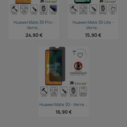
Aperçu rapide
Aperçu rapide


Huawei Mate 30 Pro -
Huawei Mate 30 Lite -
Verre...
Verre...
24,90 €
15,90 €
favorite_border
Aperçu rapide

Huawei Mate 30 - Verre...
16,90 €