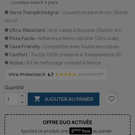
⠀
Livraison sous 3-4 jours
🛡️
Verre Trempé Intégral :
Couverture plein écran (Bords
noirs)
🛡️
Ultra-Résistant :
Anti-casse & Rayures (Dureté 9H)
🛡️
Pose Facile :
Adhérence Nano-silicone (Zéro bulle)
🛡️
Case Friendly :
Compatible avec toutes les coques
🛡️
Confort :
Tactile 100% préservé & Transparence HD
🛡️
Inclus :
Kit de nettoyage complet & Notice
★★★★★
Vitre-Protection.fr
4,7
AVIS GARANTIS™
Quantité

favorite_border
AJOUTER AU PANIER
OFFRE DUO ACTIVÉE
ème
Ajoutez ce produit une
2
fois
au panier :