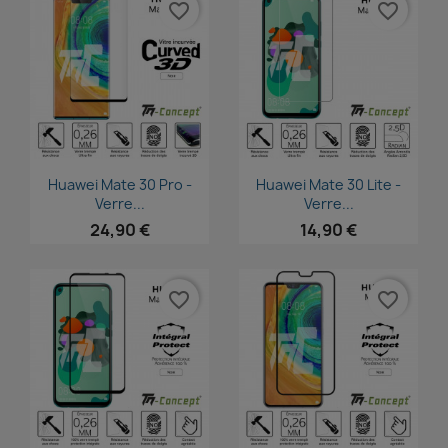
favorite_border
favorite_border
Aperçu rapide
Aperçu rapide


Huawei Mate 30 Pro -
Huawei Mate 30 Lite -
Verre...
Verre...
24,90 €
14,90 €
favorite_border
favorite_border