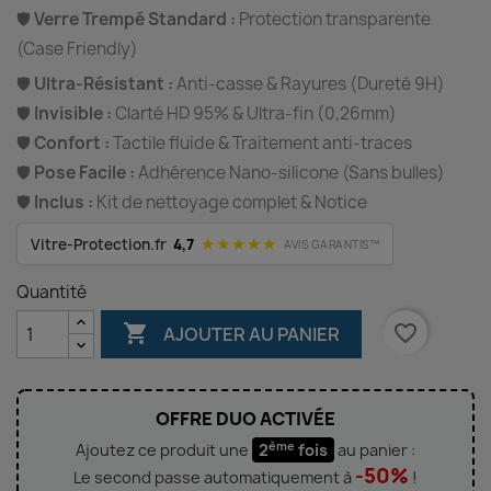
🛡️
Verre Trempé Standard :
Protection transparente
(Case Friendly)
🛡️
Ultra-Résistant :
Anti-casse & Rayures (Dureté 9H)
🛡️
Invisible :
Clarté HD 95% & Ultra-fin (0,26mm)
🛡️
Confort :
Tactile fluide & Traitement anti-traces
🛡️
Pose Facile :
Adhérence Nano-silicone (Sans bulles)
🛡️
Inclus :
Kit de nettoyage complet & Notice
★★★★★
Vitre-Protection.fr
4,7
AVIS GARANTIS™
Quantité

favorite_border
AJOUTER AU PANIER
OFFRE DUO ACTIVÉE
ème
Ajoutez ce produit une
2
fois
au panier :
-50%
Le second passe automatiquement à
!