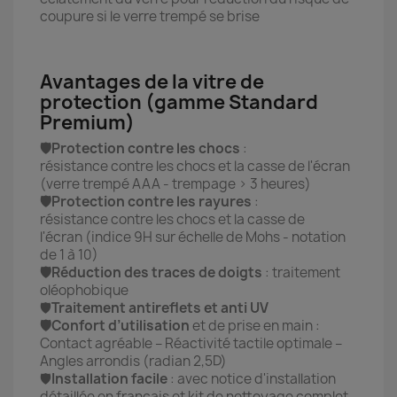
coupure si le verre trempé se brise
Avantages de la vitre de
protection (gamme Standard
Premium)
🛡️Protection contre les chocs
:
résistance contre les chocs et la casse de l'écran
(verre trempé AAA - trempage > 3 heures)
🛡️Protection contre les rayures
:
résistance contre les chocs et la casse de
l'écran (indice 9H sur échelle de Mohs - notation
de 1 à 10)
🛡️Réduction des traces de doigts
: traitement
oléophobique
🛡️
Traitement antireflets et anti UV
🛡️Confort d’utilisation
et de prise en main :
Contact agréable – Réactivité tactile optimale –
Angles arrondis (radian 2,5D)
🛡️
Installation facile
: avec notice d'installation
détaillée en français et kit de nettoyage complet