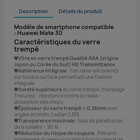
Description
Détails du produit
Modèle de smartphone compatible
: Huawei Mate 30
Caractéristiques du verre
trempé
🛡️
Vitre en verre trempé
Qualité AAA
(origine
Japon ou Corée du Sud)
HD Transmittance
🛡️
Adhérence intégrale
: Film nano-silicone HQ
sur toute la surface permettant une fixation
intégrale
🛡️
Dureté supérieure
du verre trempé (trempage
3 heures) : résistance contre la casse -
absorption des chocs
🛡️
Épaisseur du verre trempé = 0,26mm
avec
angles arrondis (radian 2,5D)
🛡️Transparence maximale
: taux de pénétration
de la lumière > 95 %
🛡️
Réduction du risque de coupure
: Film anti-
éclatement du verre pour réduction du risque de