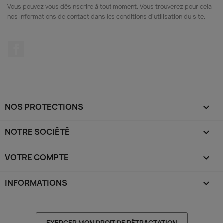
Vous pouvez vous désinscrire à tout moment. Vous trouverez pour cela
nos informations de contact dans les conditions d'utilisation du site.
Facebook
NOS PROTECTIONS

NOTRE SOCIÉTÉ

VOTRE COMPTE

INFORMATIONS
keyboard_arrow_down
EXERCER MON DROIT DE RÉTRACTATION