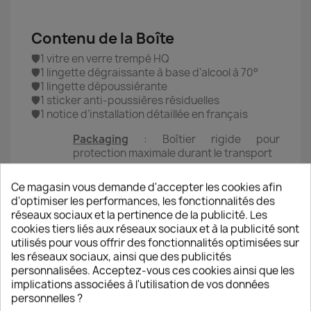
Contenu de la Boîte
🛡️1 vitre en verre trempé HQ
🛡️1 lingette dégraissante à base d’alcool à 70°
🛡️1 lingette dépoussiérante
🛡️1 sticker anti-poussières résiduelles
🛡️1 notice d’installation détaillée en français
Packaging
: Boîtier rigide pour
protection maximale durant le transport
Ce magasin vous demande d'accepter les cookies afin
d'optimiser les performances, les fonctionnalités des
Méthode de pose de la vitre
réseaux sociaux et la pertinence de la publicité. Les
● 1 ● Utiliser la lingette N°1 dégraissant afin
cookies tiers liés aux réseaux sociaux et à la publicité sont
d’enlever toutes traces de graisses et/ou de colle.
utilisés pour vous offrir des fonctionnalités optimisées sur
● 2 ● Utiliser la lingette N°2 dépoussiérante afin
les réseaux sociaux, ainsi que des publicités
de sécher l’alcool et supprimer l’ensemble des
personnalisées. Acceptez-vous ces cookies ainsi que les
poussières sur l’écran.
implications associées à l'utilisation de vos données
● 3 ● Utiliser l’autocollant anti-poussière pour
personnelles ?
retirer d’éventuelles poussières résiduelles en