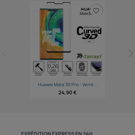
favorite_border
Aperçu rapide

Huawei Mate 30 Pro - Verre...
24,90 €
EXPÉDITION EXPRESS EN 24H