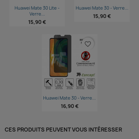
Aperçu rapide
Aperçu rapide


Huawei Mate 30 Lite -
Huawei Mate 30 - Verre...
Verre...
15,90 €
15,90 €
favorite_border
Aperçu rapide

Huawei Mate 30 - Verre...
16,90 €
CES PRODUITS PEUVENT VOUS INTÉRESSER