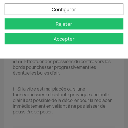
essayant de l’appliquer sur chaque partie de
Configurer
l’écran (coller/décoller l’autocollant).
● 4 ● Prendre la vitre de protection et ôter le film
plastique provisoire en tirant délicatement sur
Rejeter
l’autocollant en haut à droite de la vitre.
● 5 ● Poser avec précision la vitre de protection
Accepter
sur l’écran du Smartphone en l’alignant sur les
bords du téléphone (à réaliser juste après avoir
ôter le film pour éviter tout dépôt de poussière
sur la couche de silicone).
● 6 ● Effectuer des pressions du centre vers les
bords pour chasser progressivement les
éventuelles bulles d'air.
ℹ️ Si la vitre est mal placée ou si une
tache/poussière résistante provoque une bulle
d’air il est possible de la décoller pour la replacer
immédiatement en veillant à ne pas laisser de
poussière se poser.