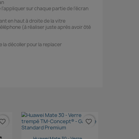
an
e l’appliquer sur chaque partie de l’écran
ant en haut à droite de la vitre
téléphone (à réaliser juste après avoir ôté
e la décoller pour la replacer
vorite_border
favorite_border
Aperçu rapide

Huawei Mate 30 - Verre...