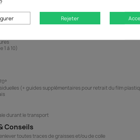
?
érieur
igurer
Rejeter
Acce
asse grâce à une absorption de chocs optimale
, qui caractérise la dureté de surface des matériaux (note compa
ures
 1 à 10)
 70°
ésiduelles (+ guides supplémentaires pour retrait du film plastiq
ais
le durant le transport
& Conseils
’enlever toutes traces de graisses et/ou de colle