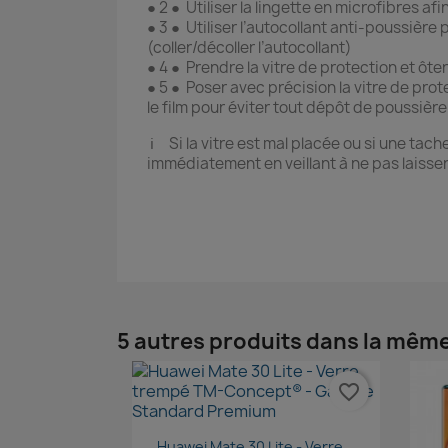
● 2 ● Utiliser la lingette en microfibres af
● 3 ● Utiliser l’autocollant anti-poussière
(coller/décoller l’autocollant)
● 4 ● Prendre la vitre de protection et ôter
● 5 ● Poser avec précision la vitre de prot
le film pour éviter tout dépôt de poussière
ℹ️ Si la vitre est mal placée ou si une tach
immédiatement en veillant à ne pas laisser 
5 autres produits dans la même
favorite_border
Aperçu rapide

Huawei Mate 30 Lite - Verre...