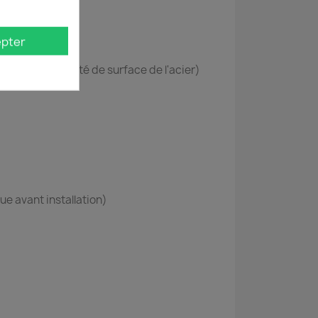
pter
rable à la dureté de surface de l'acier)
ue avant installation)