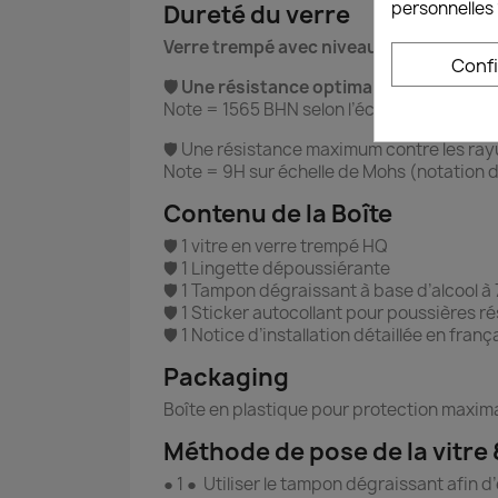
personnelles 
Dureté du verre
Verre trempé avec niveau de dureté sup
Conf
🛡️ Une résistance optimale contre la c
Note = 1565 BHN selon l’échelle de Brinell
🛡️ Une résistance maximum contre les ray
Note = 9H sur échelle de Mohs (notation de
Contenu de la Boîte
🛡️ 1 vitre en verre trempé HQ
🛡️ 1 Lingette dépoussiérante
🛡️ 1 Tampon dégraissant à base d’alcool à
🛡️ 1 Sticker autocollant pour poussières r
🛡️ 1 Notice d’installation détaillée en franç
Packaging
Boîte en plastique pour protection maxima
Méthode de pose de la vitre 
● 1 ● Utiliser le tampon dégraissant afin d