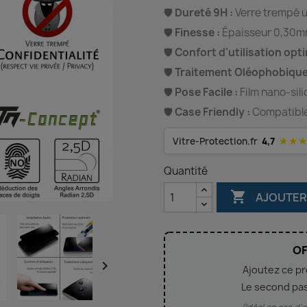
🛡️
Dureté 9H :
Verre trempé u
🛡️
Finesse :
Épaisseur 0,30mm
🛡️
Confort d'utilisation opti
🛡️
Traitement Oléophobique
🛡️
Pose Facile :
Film nano-sili
🛡️
Case Friendly :
Compatible 
★★
Vitre-Protection.fr
4,7
Quantité

AJOUTER
OF

Ajoutez ce p
Le second pa