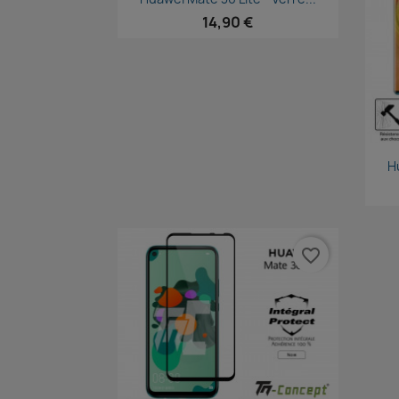
14,90 €
H
favorite_border