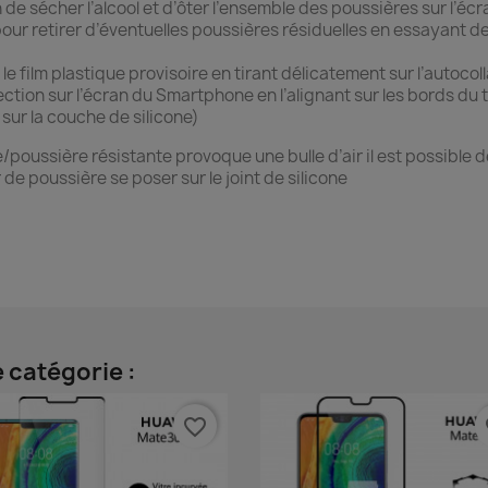
in de sécher l’alcool et d’ôter l’ensemble des poussières sur l’écr
 pour retirer d’éventuelles poussières résiduelles en essayant d
 le film plastique provisoire en tirant délicatement sur l’autocoll
ection sur l’écran du Smartphone en l’alignant sur les bords du 
 sur la couche de silicone)
e/poussière résistante provoque une bulle d’air il est possible d
de poussière se poser sur le joint de silicone
 catégorie :
favorite_border
fa