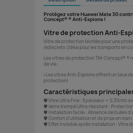
Protégez votre Huawei Mate 30 contre
Concept® ® Anti-Espions !
Vitre de protection Anti-Esp
Vitre de protection teintée pour une protect
indiscrets (idéal pour les transports en
Les vitres de protection TM-Concept® ® re
de vie.
ℹ️ Les vitres Anti-Espions offrent un taux 
protection)
Caractéristiques principale
🛡️ Vitre Ultra Fine : Epaisseur = 0,30mm
🛡️ Verre trempé Ultra résistant : Protect
🛡️ Installation facile : Absence de bulles d
🛡️ Confort d’utilisation et de prise en ma
🛡️ Effet Invisible après installation : Vit