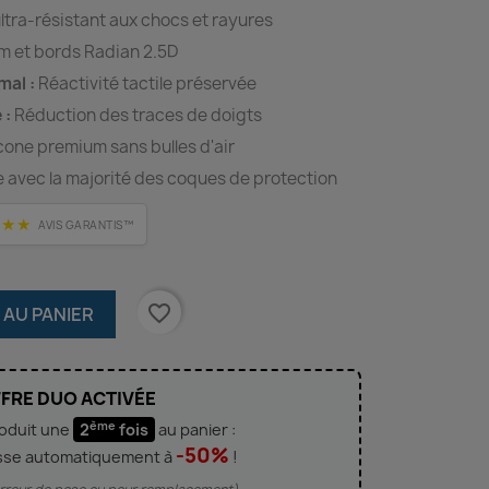
ltra-résistant aux chocs et rayures
 et bords Radian 2.5D
mal :
Réactivité tactile préservée
 :
Réduction des traces de doigts
cone premium sans bulles d'air
avec la majorité des coques de protection
★★★
AVIS GARANTIS™
favorite_border
 AU PANIER
FRE DUO ACTIVÉE
ème
roduit une
2
fois
au panier :
-50%
sse automatiquement à
!