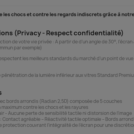
 les chocs et contre les regards indiscrets grâce à not
ions (Privacy - Respect confidentialité)
ion de votre vie privée : A partir de d’un angle de 30°, l’écran a
 commun par exemple)
spectent les meilleurs standards du marché d’un point de vue p
de pénétration de la lumière inférieur aux vitres Standard Premi
s
 avec bords arrondis (Radian 2,5D) composée de 5 couches
ion maximum contre les chocs et les rayures
’air - Aucune perte de sensibilité tactile ni distorsion de l’image
in : Contact agréable – Réactivité tactile optimale – Bords arrond
re de protection couvrant l’intégralité de l’écran pour une discrét