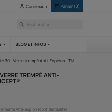
shopping_cart

Panier
(0)
Connexion
search
S
BLOG ET INFOS
e 30 - Verre trempé Anti-Espions - TM-
 VERRE TREMPÉ ANTI-
NCEPT®
tre teinté Anti-espion (confidentialité)