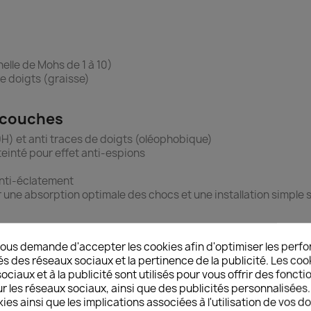
helle de Mohs de 1 à 10)
de doigts (graisse)
5 couches
(9H) et anti traces de doigts (oléophobique)
teinté pour effet anti-espions
 Anti-éclatement
ur une absorption optimale des chocs et une installation simple s
ine / Slim = 0,30 mm avec angles parfaitement arrondis (2,5 D 
ous demande d'accepter les cookies afin d'optimiser les perfo
és des réseaux sociaux et la pertinence de la publicité. Les cooki
ciaux et à la publicité sont utilisés pour vous offrir des foncti
empé : Épaisseur = 0,4 mm avec angles droits offrant donc un con
r les réseaux sociaux, ainsi que des publicités personnalisée
la qualité du verre trempé
ies ainsi que les implications associées à l'utilisation de vos 