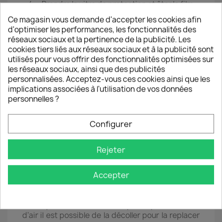
● 4 ● Prendre la vitre de protection et ôter le film
plastique provisoire en tirant délicatement sur
Ce magasin vous demande d'accepter les cookies afin
l’autocollant en haut à droite de la vitre.
d'optimiser les performances, les fonctionnalités des
● 5 ● Poser avec précision la vitre de protection
réseaux sociaux et la pertinence de la publicité. Les
sur l’écran du Smartphone en l’alignant sur les
cookies tiers liés aux réseaux sociaux et à la publicité sont
bords du téléphone (à réaliser juste après avoir
utilisés pour vous offrir des fonctionnalités optimisées sur
ôter le film pour éviter tout dépôt de poussière
les réseaux sociaux, ainsi que des publicités
sur la couche de silicone).
personnalisées. Acceptez-vous ces cookies ainsi que les
● 6 ● Effectuer des pressions du centre vers les
implications associées à l'utilisation de vos données
bords pour chasser progressivement les
personnelles ?
éventuelles bulles d'air.
Configurer
Rejeter
Accepter
ℹ️ Si la vitre est mal placée ou si une
tache/poussière résistante provoque une bulle
d’air il est possible de la décoller pour la replacer