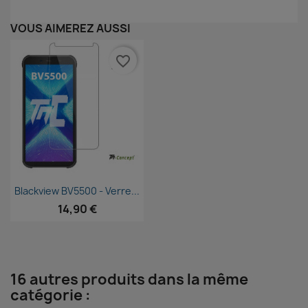
VOUS AIMEREZ AUSSI
favorite_border
Aperçu rapide

Blackview BV5500 - Verre...
14,90 €
16 autres produits dans la même
catégorie :