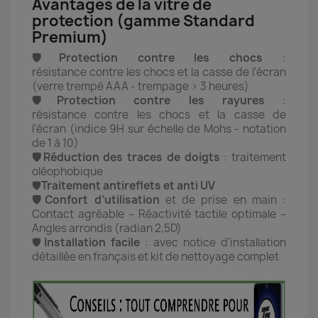
Avantages de la vitre de
protection (gamme Standard
Premium)
🛡️Protection contre les chocs
:
résistance contre les chocs et la casse de l'écran
(verre trempé AAA - trempage > 3 heures)
🛡️Protection contre les rayures
:
résistance contre les chocs et la casse de
l'écran (indice 9H sur échelle de Mohs - notation
de 1 à 10)
🛡️Réduction des traces de doigts
: traitement
oléophobique
🛡️
Traitement antireflets et anti UV
🛡️Confort d’utilisation
et de prise en main :
Contact agréable – Réactivité tactile optimale –
Angles arrondis (radian 2,5D)
🛡️
Installation facile
: avec notice d'installation
détaillée en français et kit de nettoyage complet