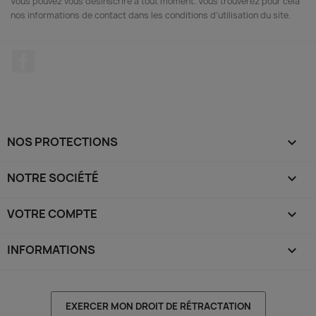
Vous pouvez vous désinscrire à tout moment. Vous trouverez pour cela
nos informations de contact dans les conditions d'utilisation du site.
Facebook
NOS PROTECTIONS

NOTRE SOCIÉTÉ

VOTRE COMPTE

INFORMATIONS
keyboard_arrow_down
EXERCER MON DROIT DE RÉTRACTATION