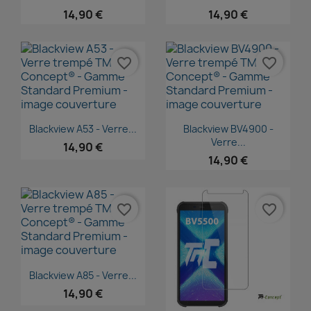
14,90 €
14,90 €
favorite_border
favorite_border
Aperçu rapide
Aperçu rapide


Blackview A53 - Verre...
Blackview BV4900 -
Verre...
14,90 €
14,90 €
favorite_border
favorite_border
Aperçu rapide

Blackview A85 - Verre...
14,90 €