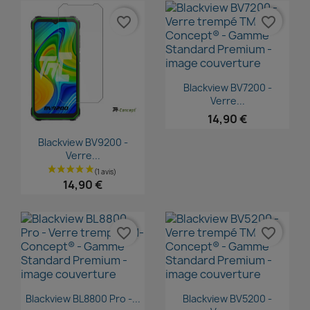
favorite_border
favorite_border
Aperçu rapide

Blackview BV7200 -
Verre...
14,90 €
Aperçu rapide

Blackview BV9200 -
Verre...
14,90 €
favorite_border
favorite_border
Aperçu rapide
Aperçu rapide


Blackview BL8800 Pro -...
Blackview BV5200 -