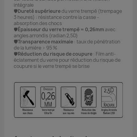
intégrale
🛡️
Dureté supérieure
du verre trempé (trempage
3 heures) : résistance contre la casse -
absorption des chocs
🛡️
Épaisseur du verre trempé = 0,26mm
avec
angles arrondis (radian 2,5D)
🛡️Transparence maximale
: taux de pénétration
de la lumière > 95 %
🛡️
Réduction du risque de coupure
: Film anti-
éclatement du verre pour réduction du risque de
coupure si le verre trempé se brise