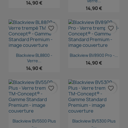
Verre...
14,90 €
14,90 €
favorite_border
favorite_border
Aperçu rapide
Aperçu rapide


Blackview BL8800 -
Blackview BV8900 Pro -...
Verre...
14,90 €
14,90 €
favorite_border
favorite_border
Aperçu rapide
Aperçu rapide


Blackview BV5500 Plus
Blackview BV5300 Plus
-...
-...