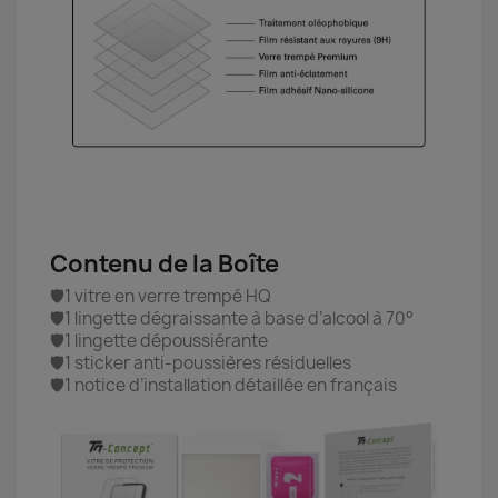
Contenu de la Boîte
🛡️1 vitre en verre trempé HQ
🛡️1 lingette dégraissante à base d’alcool à 70°
🛡️1 lingette dépoussiérante
🛡️1 sticker anti-poussières résiduelles
🛡️1 notice d’installation détaillée en français