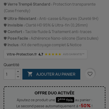
🛡️
Verre Trempé Standard :
Protection transparente
(Case Friendly)
🛡️
Ultra-Résistant :
Anti-casse & Rayures (Dureté 9H)
🛡️
Invisible :
Clarté HD 95% & Ultra-fin (0,26mm)
🛡️
Confort :
Tactile fluide & Traitement anti-traces
🛡️
Pose Facile :
Adhérence Nano-silicone (Sans bulles)
🛡️
Inclus :
Kit de nettoyage complet & Notice
★★★★★
Vitre-Protection.fr
4,7
AVIS GARANTIS™
Quantité

favorite_border
AJOUTER AU PANIER
OFFRE DUO ACTIVÉE
ème
Ajoutez ce produit une
2
fois
au panier :
-50%
Le second passe automatiquement à
!