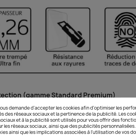
rotection (gamme Standard Premium)
ce contre les chocs et la casse de l'écran (verre trempé AAA -
ous demande d'accepter les cookies afin d'optimiser les perfo
ance contre les chocs et la casse de l'écran (indice 9H sur échel
és des réseaux sociaux et la pertinence de la publicité. Les cooki
tement oléophobique
ciaux et à la publicité sont utilisés pour vous offrir des foncti
r les réseaux sociaux, ainsi que des publicités personnalisée
n : Contact agréable – Réactivité tactile optimale – Angles arr
ies ainsi que les implications associées à l'utilisation de vos 
lation détaillée en français et kit de nettoyage complet