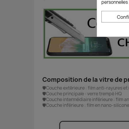
personnelles 
Conf
Composition de la vitre de 
🛡️Couche extérieure : film anti-rayures e
🛡️Couche principale : verre trempé HQ
🛡️Couche intermédiaire inférieure : film 
🛡️Couche inférieure : film en nano-silicon