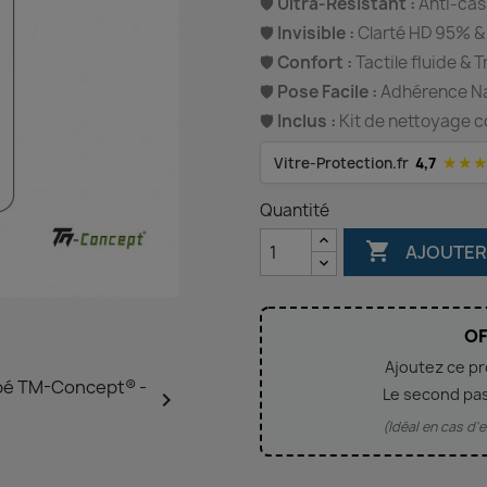
🛡️
Ultra-Résistant :
Anti-cas
🛡️
Invisible :
Clarté HD 95% &
🛡️
Confort :
Tactile fluide & 
🛡️
Pose Facile :
Adhérence Nan
🛡️
Inclus :
Kit de nettoyage c
★★
Vitre-Protection.fr
4,7
Quantité

AJOUTER
OF
Ajoutez ce p
Le second pa

(Idéal en cas d