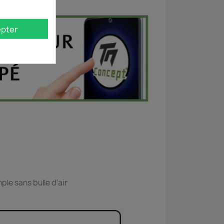
pter
ple sans bulle d’air