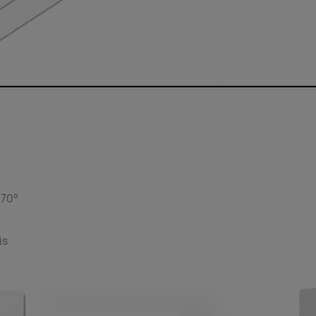
à 70°
is