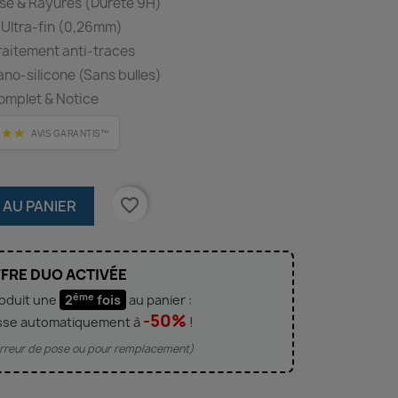
se & Rayures (Dureté 9H)
 Ultra-fin (0,26mm)
Traitement anti-traces
o-silicone (Sans bulles)
omplet & Notice
★★★
AVIS GARANTIS™
favorite_border
 AU PANIER
FRE DUO ACTIVÉE
ème
roduit une
2
fois
au panier :
-50%
sse automatiquement à
!
'erreur de pose ou pour remplacement)