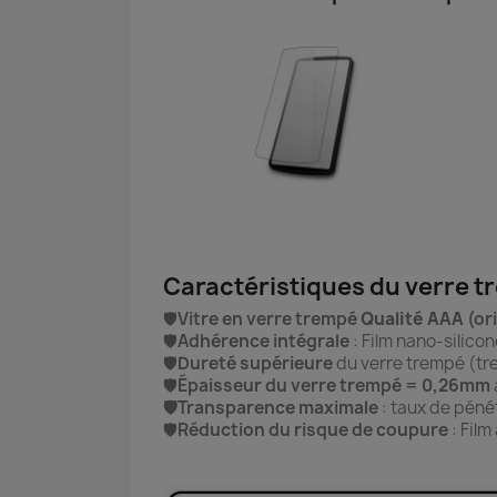
Caractéristiques du verre 
🛡️
Vitre en verre trempé
Qualité AAA
(or
🛡️
Adhérence intégrale
: Film nano-silico
🛡️
Dureté supérieure
du verre trempé (tre
🛡️
Épaisseur du verre trempé = 0,26mm
🛡️Transparence maximale
: taux de pénét
🛡️
Réduction du risque de coupure
: Film