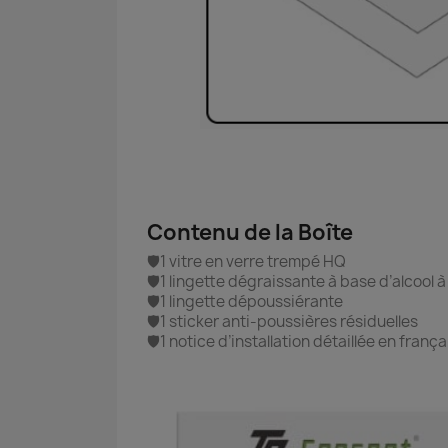
Contenu de la Boîte
🛡️1 vitre en verre trempé HQ
🛡️1 lingette dégraissante à base d’alcool 
🛡️1 lingette dépoussiérante
🛡️1 sticker anti-poussières résiduelles
🛡️1 notice d’installation détaillée en frança