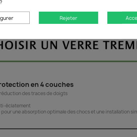
?
igurer
Rejeter
Acce
protection en 4 couches
t réduction des traces de doigts
anti-éclatement
e pour une absorption optimale des chocs et une installation sim