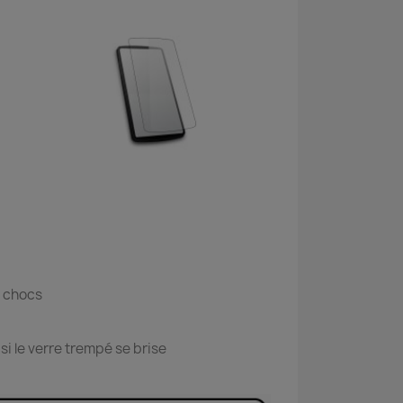
s chocs
i le verre trempé se brise