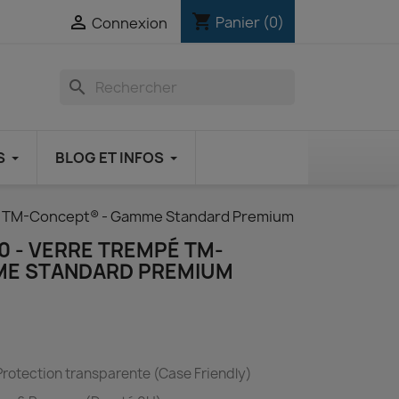
shopping_cart

Panier
(0)
Connexion
search
S
BLOG ET INFOS
pé TM-Concept® - Gamme Standard Premium
0 - VERRE TREMPÉ TM-
ME STANDARD PREMIUM
rotection transparente (Case Friendly)