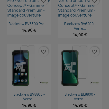
favorite_border
favorite_border
Aperçu rapide
Aperçu rapide


Blackview BV6300 Pro -...
Blackview BV6200 -
Verre...
14,90 €
14,90 €
favorite_border
favorite_border
Aperçu rapide
Aperçu rapide


Blackview BV8800 -
Blackview BL8800 -
Verre...
Verre...
14,90 €
14,90 €