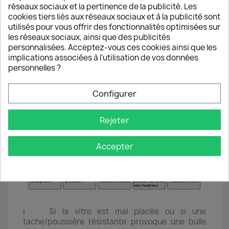
l’écran (coller/décoller l’autocollant).
réseaux sociaux et la pertinence de la publicité. Les
● 4 ● Prendre la vitre de protection et ôter le film
cookies tiers liés aux réseaux sociaux et à la publicité sont
plastique provisoire en tirant délicatement sur
utilisés pour vous offrir des fonctionnalités optimisées sur
l’autocollant en haut à droite de la vitre.
les réseaux sociaux, ainsi que des publicités
● 5 ● Poser avec précision la vitre de protection
personnalisées. Acceptez-vous ces cookies ainsi que les
sur l’écran du Smartphone en l’alignant sur les
implications associées à l'utilisation de vos données
bords du téléphone (à réaliser juste après avoir
personnelles ?
ôter le film pour éviter tout dépôt de poussière
sur la couche de silicone).
Configurer
● 6 ● Effectuer des pressions du centre vers les
bords pour chasser progressivement les
éventuelles bulles d'air.
Rejeter
Accepter
ℹ️ Si la vitre est mal placée ou si une
tache/poussière résistante provoque une bulle