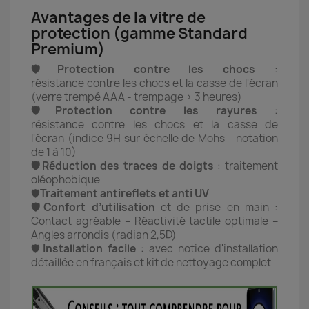
Avantages de la vitre de
protection (gamme Standard
Premium)
🛡️Protection contre les chocs
:
résistance contre les chocs et la casse de l'écran
(verre trempé AAA - trempage > 3 heures)
🛡️Protection contre les rayures
:
résistance contre les chocs et la casse de
l'écran (indice 9H sur échelle de Mohs - notation
de 1 à 10)
🛡️Réduction des traces de doigts
: traitement
oléophobique
🛡️
Traitement antireflets et anti UV
🛡️Confort d’utilisation
et de prise en main :
Contact agréable – Réactivité tactile optimale –
Angles arrondis (radian 2,5D)
🛡️
Installation facile
: avec notice d'installation
détaillée en français et kit de nettoyage complet