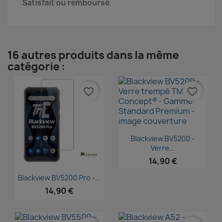
Satisfait ou remboursé
.
16 autres produits dans la même
catégorie :
favorite_border
favorite_border
Aperçu rapide

Blackview BV5200 -
Verre...
14,90 €
Aperçu rapide

Blackview BV5200 Pro -...
14,90 €