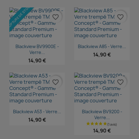
RUPTURE DE STOCK
favorite_border
favorite_border
Aperçu rapide
Aperçu rapide


Blackview BV9900E -
Blackview A85 - Verre...
Verre...
14,90 €
14,90 €
favorite_border
favorite_border
Aperçu rapide
Aperçu rapide


Blackview A53 - Verre...
Blackview BV9200 -
Verre...
14,90 €
14,90 €