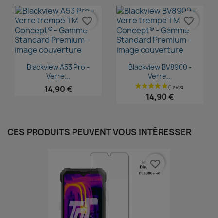
favorite_border
favorite_border
Aperçu rapide
Aperçu rapide


Blackview A53 Pro -
Blackview BV8900 -
Verre...
Verre...
14,90 €
14,90 €
CES PRODUITS PEUVENT VOUS INTÉRESSER
favorite_border