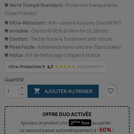
🛡️
Verre Trempé Standard :
Protection transparente
(Case Friendly)
🛡️
Ultra-Résistant :
Anti-casse & Rayures (Dureté 9H)
🛡️
Invisible :
Clarté HD 95% & Ultra-fin (0,26mm)
🛡️
Confort :
Tactile fluide & Traitement anti-traces
🛡️
Pose Facile :
Adhérence Nano-silicone (Sans bulles)
🛡️
Inclus :
Kit de nettoyage complet & Notice
★★★★★
Vitre-Protection.fr
4,7
AVIS GARANTIS™
Quantité

favorite_border
AJOUTER AU PANIER
OFFRE DUO ACTIVÉE
ème
Ajoutez ce produit une
2
fois
au panier :
-50%
Le second passe automatiquement à
!