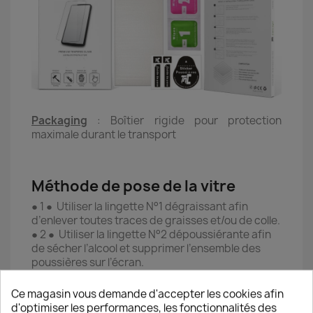
Packaging
: Boîtier rigide pour protection
maximale durant le transport
Méthode de pose de la vitre
● 1 ● Utiliser la lingette N°1 dégraissant afin
d’enlever toutes traces de graisses et/ou de colle.
● 2 ● Utiliser la lingette N°2 dépoussiérante afin
de sécher l’alcool et supprimer l’ensemble des
poussières sur l’écran.
● 3 ● Utiliser l’autocollant anti-poussière pour
retirer d’éventuelles poussières résiduelles en
Ce magasin vous demande d'accepter les cookies afin
essayant de l’appliquer sur chaque partie de
d'optimiser les performances, les fonctionnalités des