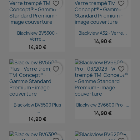
favorite_border
favorite_border
Aperçu rapide
Aperçu rapide


Blackview BV5500 -
Blackview A52 - Verre...
Verre...
14,90 €
14,90 €
favorite_border
favorite_border
Aperçu rapide
Aperçu rapide


Blackview BV5500 Plus
Blackview BV6600 Pro -...
-...
14,90 €
14,90 €