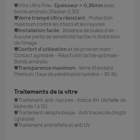
🛡️Vitre Ultra Fine :
Epaisseur = 0,26mm
avec
bords arrondis (Radian 2,5D)
🛡️Verre trempé Ultra résistant
: Protection
maximum contre les chocs et les rayures
🛡️Installation facile
: Absence de bulles d’air -
Aucune perte de sensibilité tactile ni distorsion
de l’image
🛡️Confort d’utilisation
et de prise en main :
Contact agréable – Réactivité tactile optimale –
Bords arrondis
🛡️Transparence maximum
: Verre Standard
Premium (taux de pénétration lumière > 95 %)
Traitements de la vitre
🛡️Traitement anti-rayures : Indice 9H (échelle de
Mohs de 1 à 10)
🛡️Traitement oléophobique : Anti traces de doigts
(graisse)
🛡️Traitement antireflets et anti UV