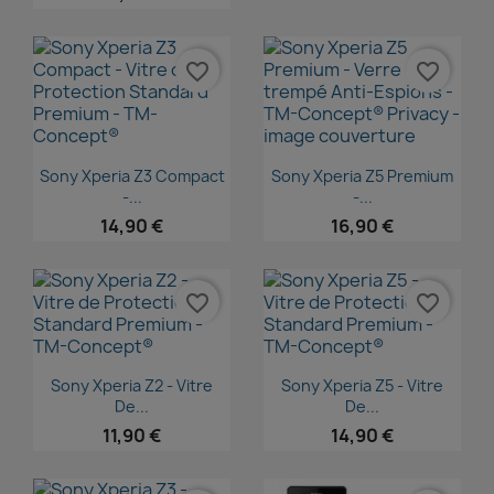
favorite_border
favorite_border
Aperçu rapide
Aperçu rapide


Sony Xperia Z3 Compact
Sony Xperia Z5 Premium
-...
-...
14,90 €
16,90 €
favorite_border
favorite_border
Aperçu rapide
Aperçu rapide


Sony Xperia Z2 - Vitre
Sony Xperia Z5 - Vitre
De...
De...
11,90 €
14,90 €