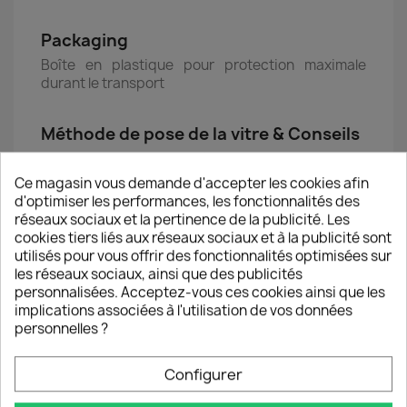
Packaging
Boîte en plastique pour protection maximale
durant le transport
Méthode de pose de la vitre & Conseils
● 1 ● Utiliser le tampon dégraissant afin d’enlever
toutes traces de graisses et/ou de colle
Ce magasin vous demande d'accepter les cookies afin
● 2 ● Utiliser la lingette en microfibres afin de
d'optimiser les performances, les fonctionnalités des
sécher l’alcool et d’ôter l’ensemble des poussières
réseaux sociaux et la pertinence de la publicité. Les
sur l’écran
cookies tiers liés aux réseaux sociaux et à la publicité sont
● 3 ● Utiliser l’autocollant anti-poussière pour
utilisés pour vous offrir des fonctionnalités optimisées sur
retirer d’éventuelles poussières résiduelles en
les réseaux sociaux, ainsi que des publicités
essayant de l’appliquer sur chaque partie de
personnalisées. Acceptez-vous ces cookies ainsi que les
l’écran (coller/décoller l’autocollant)
implications associées à l'utilisation de vos données
● 4 ● Prendre la vitre de protection et ôter le film
personnelles ?
plastique provisoire en tirant délicatement sur
l’autocollant en haut à droite de la vitre
Configurer
● 5 ● Poser avec précision la vitre de protection
sur l’écran du Smartphone en l’alignant sur les