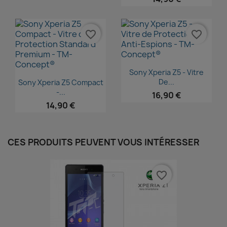
favorite_border
favorite_border
Aperçu rapide

Sony Xperia Z5 - Vitre
Aperçu rapide

De...
Sony Xperia Z5 Compact
-...
16,90 €
14,90 €
CES PRODUITS PEUVENT VOUS INTÉRESSER
favorite_border