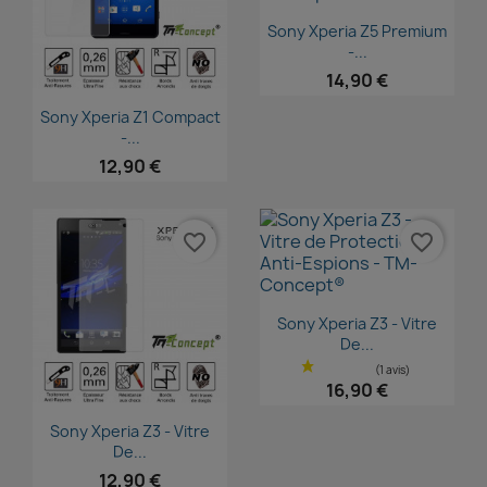
Aperçu rapide

Sony Xperia Z5 Premium
-...
14,90 €
Aperçu rapide

Sony Xperia Z1 Compact
-...
12,90 €
favorite_border
favorite_border
Aperçu rapide

Sony Xperia Z3 - Vitre
De...
16,90 €
Aperçu rapide

Sony Xperia Z3 - Vitre
De...
12,90 €