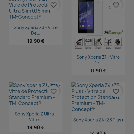
favorite_border
favorite_border
Aperçu rapide

Sony Xperia Z3 - Vitre
De...
19,90 €
Aperçu rapide

Sony Xperia Z1 - Vitre
De...
11,90 €
favorite_border
favorite_border
Aperçu rapide

Sony Xperia Z Ultra -
Aperçu rapide

Vitre...
Sony Xperia Z4 (Z3 Plus)
-...
19,90 €
14,90 €