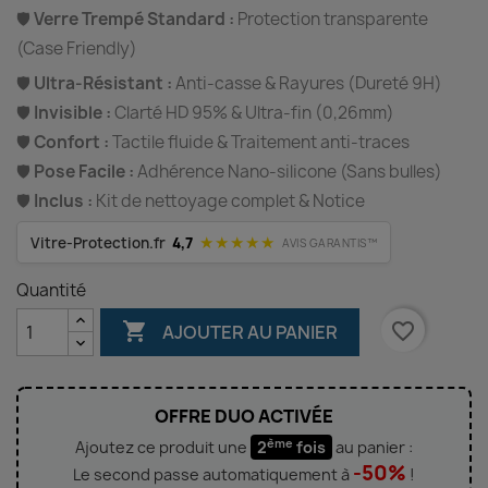
🛡️
Verre Trempé Standard :
Protection transparente
(Case Friendly)
🛡️
Ultra-Résistant :
Anti-casse & Rayures (Dureté 9H)
🛡️
Invisible :
Clarté HD 95% & Ultra-fin (0,26mm)
🛡️
Confort :
Tactile fluide & Traitement anti-traces
🛡️
Pose Facile :
Adhérence Nano-silicone (Sans bulles)
🛡️
Inclus :
Kit de nettoyage complet & Notice
★★★★★
Vitre-Protection.fr
4,7
AVIS GARANTIS™
Quantité

favorite_border
AJOUTER AU PANIER
OFFRE DUO ACTIVÉE
ème
Ajoutez ce produit une
2
fois
au panier :
-50%
Le second passe automatiquement à
!