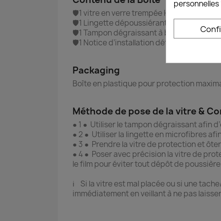
personnelles 
🛡️1 vitre en verre trempée HQ
🛡️1 Lingette dépoussiérante
Conf
🛡️1 Tampon dégraissant à base d’alcool à 
🛡️1 Notice d’installation détaillée en frança
Packaging
Boîte en plastique pour protection maxima
Méthode de pose de la vitre & Co
● 1 ● Utiliser le tampon dégraissant afin d
● 2 ● Utiliser la lingette en microfibres af
● 3 ● Prendre la vitre de protection et ôter
● 4 ● Poser avec précision la vitre de prot
le film pour éviter tout dépôt de poussière
ℹ️ Si la vitre est mal placée ou si une tach
immédiatement en veillant à ne pas laisser 