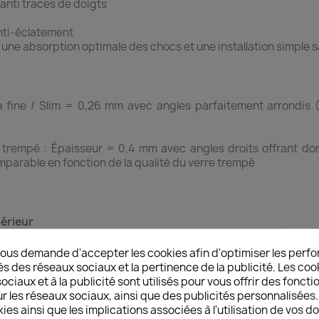
 anti traces de doigts
Anti-éclatement
r une absorption optimale des chocs et une installation simple sa
ra fine / Slim = 0,26 mm avec angles parfaitement arrondis
trempé : Épaisseur = 0,4 mm avec angles droits offrant donc
parable en fonction de la qualité du verre trempé
érieur
e grâce à une absorption de chocs optimale
, qui caractérise la dureté de surface des matériaux (note comp
ous demande d'accepter les cookies afin d'optimiser les perfo
ures
és des réseaux sociaux et la pertinence de la publicité. Les cooki
e 1 à 10)
ciaux et à la publicité sont utilisés pour vous offrir des foncti
r les réseaux sociaux, ainsi que des publicités personnalisée
ies ainsi que les implications associées à l'utilisation de vos 