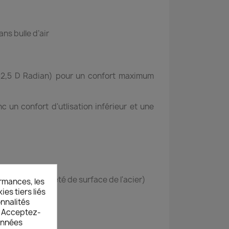
ns bulle d’air
 (2,5 D Radian) pour un confort maximum
 un confort d'utlisation inférieur et une
arable à la dureté de surface de l'acier)
rmances, les
es tiers liés
onnalités
s. Acceptez-
données