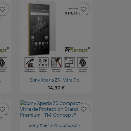
vorite_border
favorite_border
Aperçu rapide

.
Sony Xperia Z5 - Vitre De...
14,90 €
vorite_border
favorite_border
Aperçu rapide

Sony Xperia Z5 Compact -...