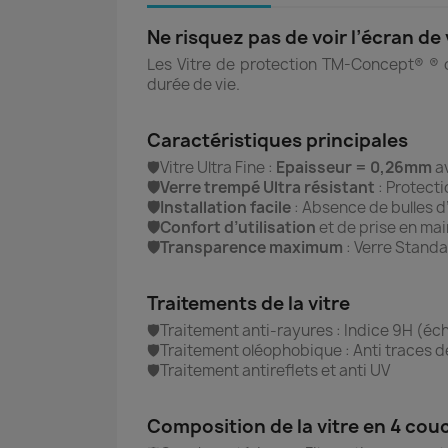
Ne risquez pas de voir l’écran d
Les Vitre de protection TM-Concept® ® of
durée de vie.
Caractéristiques principales
🛡️Vitre Ultra Fine :
Epaisseur = 0,26mm
av
🛡️Verre trempé Ultra résistant
: Protect
🛡️Installation facile
: Absence de bulles d’
🛡️Confort d’utilisation
et de prise en mai
🛡️Transparence maximum
: Verre Standa
Traitements de la vitre
🛡️Traitement anti-rayures : Indice 9H (éch
🛡️Traitement oléophobique : Anti traces d
🛡️Traitement antireflets et anti UV
Composition de la vitre en 4 cou