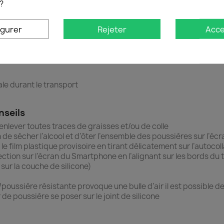
?
igurer
Rejeter
Acce
70°
is
le durant le transport
nseils
’enlever toutes traces de graisses et/ou de colle
in de sécher l’alcool et d’ôter l’ensemble des poussières sur l’écr
 le film plastique provisoire en tirant délicatement sur l’autocoll
ection sur l’écran du Smartphone en l’alignant sur les bords du 
 sur la couche de silicone)
e/poussière résistante provoque une bulle d’air il est possible de
de poussière se poser sur le joint de silicone