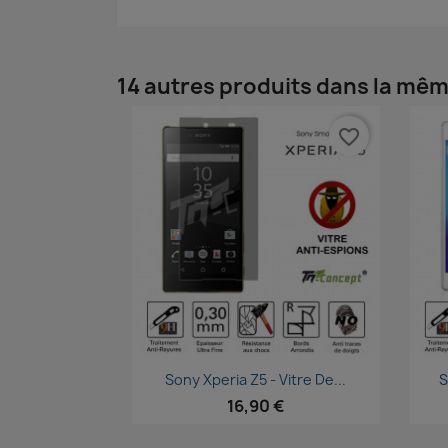
14 autres produits dans la mêm
favorite_border
Aperçu rapide

Sony Xperia Z5 - Vitre De...
S
16,90 €