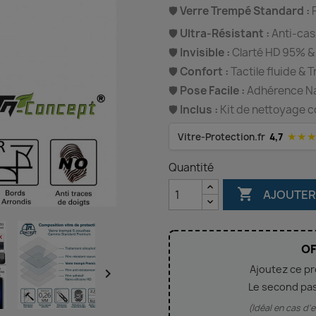
🛡️
Verre Trempé Standard :
P
🛡️
Ultra-Résistant :
Anti-cas
🛡️
Invisible :
Clarté HD 95% &
🛡️
Confort :
Tactile fluide & 
🛡️
Pose Facile :
Adhérence Nan
🛡️
Inclus :
Kit de nettoyage c
★★
Vitre-Protection.fr
4,7
Quantité

AJOUTER
OF
Ajoutez ce p

Le second pa
(Idéal en cas d