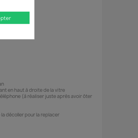
pter
an
ant en haut à droite de la vitre
téléphone (à réaliser juste après avoir ôter
 la décoller pour la replacer