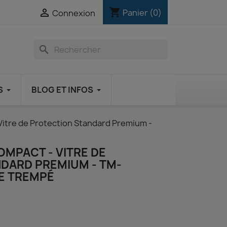
shopping_cart

Panier
(0)
Connexion
search
S
BLOG ET INFOS
Vitre de Protection Standard Premium -
OMPACT - VITRE DE
DARD PREMIUM - TM-
E TREMPÉ