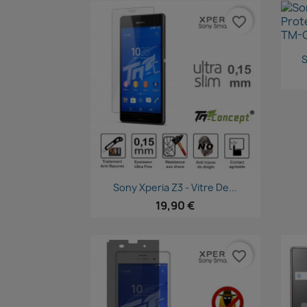
favorite_border
S
Aperçu rapide

Sony Xperia Z3 - Vitre De...
19,90 €
favorite_border