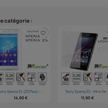
e catégorie :
favorite_border
fa
Aperçu rapide
Aperçu rapide


ony Xperia Z4 (Z3 Plus) -...
Sony Xperia Z2 - Vitre De..
14,90 €
11,90 €