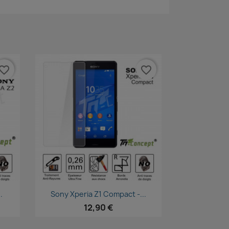
vorite_border
favorite_border
Aperçu rapide

.
Sony Xperia Z1 Compact -...
12,90 €