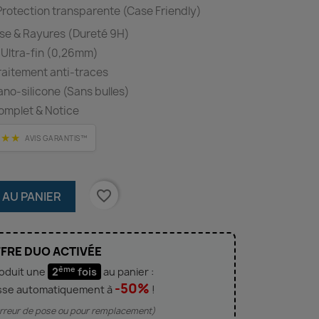
rotection transparente (Case Friendly)
se & Rayures (Dureté 9H)
 Ultra-fin (0,26mm)
Traitement anti-traces
o-silicone (Sans bulles)
omplet & Notice
★★★
AVIS GARANTIS™
favorite_border
 AU PANIER
FRE DUO ACTIVÉE
ème
roduit une
2
fois
au panier :
-50%
sse automatiquement à
!
'erreur de pose ou pour remplacement)