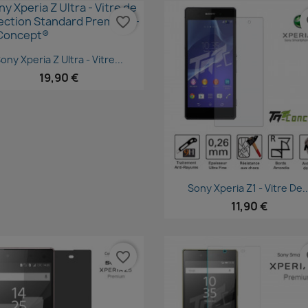
favorite_border
fa
Aperçu rapide

ony Xperia Z Ultra - Vitre...
19,90 €
Aperçu rapide

Sony Xperia Z1 - Vitre De..
11,90 €
favorite_border
fa