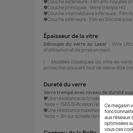
🛡️Couche extérieure : Film anti-rayures et
🛡️Couche principale : Verre trempé HQ
🛡️Couche intermédiaire inférieure : Film 
🛡️Couche inférieure : Film en Silicone pou
Épaisseur de la vitre
Découpe du verre au Laser
: Vitre Ult
d’utilisation et de prise en main.
ℹ️ Modèles classiques de vitre en verre 
protection pouvant tout de même être com
Dureté du verre
Verre trempé avec niveau de dureté sup
🛡️Une résistance optimale contre la cass
Note = 1565 BHN selon l’échelle de Brinell
Ce magasin v
🛡️Une résistance maximum contre les ray
fonctionnalit
Note = 9H sur échelle de Mohs (notation d
aux réseaux so
optimisées su
vous ces cook
Contenu de la Boîte