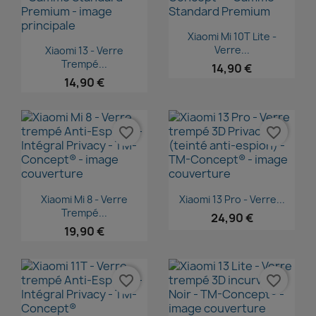
Aperçu rapide

Xiaomi Mi 10T Lite -
Aperçu rapide

Verre...
Xiaomi 13 - Verre
Trempé...
14,90 €
14,90 €
favorite_border
favorite_border
Aperçu rapide
Aperçu rapide


Xiaomi Mi 8 - Verre
Xiaomi 13 Pro - Verre...
Trempé...
24,90 €
19,90 €
favorite_border
favorite_border