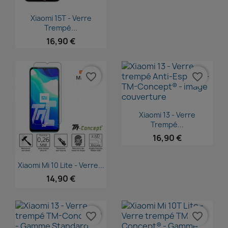
Aperçu rapide

Xiaomi 15T - Verre
Trempé...
16,90 €
favorite_border
favorite_border
Aperçu rapide

Xiaomi 13 - Verre
Trempé...
16,90 €
Aperçu rapide

Xiaomi Mi 10 Lite - Verre...
14,90 €
favorite_border
favorite_border