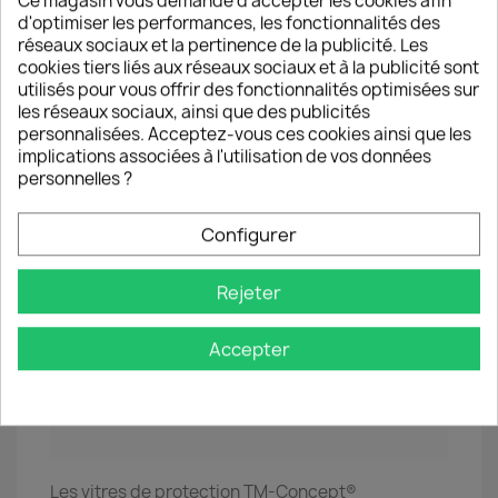
Ce magasin vous demande d'accepter les cookies afin
l'ensemble du cadre de la vitre pour permettre à la
d'optimiser les performances, les fonctionnalités des
colle de parfaitement adhérer.
réseaux sociaux et la pertinence de la publicité. Les
● 7 ● Ne pas solliciter la protection pendant 60
cookies tiers liés aux réseaux sociaux et à la publicité sont
minutes pour permettre à la colle de parfaitement
utilisés pour vous offrir des fonctionnalités optimisées sur
prendre et réduire au maximum le risque d'un
les réseaux sociaux, ainsi que des publicités
décollement de la vitre.
personnalisées. Acceptez-vous ces cookies ainsi que les
implications associées à l'utilisation de vos données
personnelles ?
ℹ️ Si la vitre est mal placée ou si une
tache/poussière résistante provoque une bulle
d’air il est possible de la décoller pour la replacer
Configurer
immédiatement.
Rejeter
Accepter
Les vitres de protection TM-Concept®