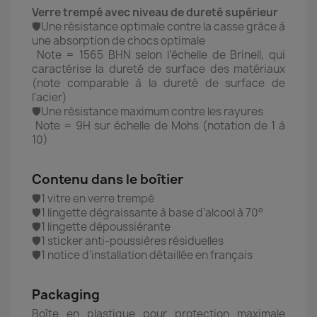
Verre trempé avec niveau de dureté supérieur
🛡️Une résistance optimale contre la casse grâce à
une absorption de chocs optimale
Note = 1565 BHN selon l’échelle de Brinell, qui
caractérise la dureté de surface des matériaux
(note comparable à la dureté de surface de
l'acier)
🛡️Une résistance maximum contre les rayures
Note = 9H sur échelle de Mohs (notation de 1 à
10)
Contenu dans le boîtier
🛡️1 vitre en verre trempé
🛡️1 lingette dégraissante à base d’alcool à 70°
🛡️1 lingette dépoussiérante
🛡️1 sticker anti-poussières résiduelles
🛡️1 notice d’installation détaillée en français
Packaging
Boîte en plastique pour protection maximale