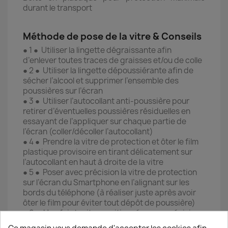
durant le transport
Méthode de pose de la vitre & Conseils
● 1 ● Utiliser la lingette dégraissante afin
d’enlever toutes traces de graisses et/ou de colle
● 2 ● Utiliser la lingette dépoussiérante afin de
sécher l’alcool et supprimer l’ensemble des
poussières sur l’écran
● 3 ● Utiliser l’autocollant anti-poussière pour
retirer d’éventuelles poussières résiduelles en
essayant de l’appliquer sur chaque partie de
l’écran (coller/décoller l’autocollant)
● 4 ● Prendre la vitre de protection et ôter le film
plastique provisoire en tirant délicatement sur
l’autocollant en haut à droite de la vitre
● 5 ● Poser avec précision la vitre de protection
sur l’écran du Smartphone en l’alignant sur les
bords du téléphone (à réaliser juste après avoir
ôter le film pour éviter tout dépôt de poussière)
● 6 ● Une fois la vitre positionnée avec précision,
effectuer de nombreuses pressions sur