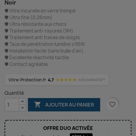
Noir
🛡️ Vitre incurvée en verre trempé
🛡️ Ultra fine (0,26mm)
🛡️ Ultra résistante aux chocs
🛡️ Traitement anti-rayures (9H)
🛡️ Traitement anti traces de doigts
🛡️ Taux de pénétration lumière ≥95%
🛡️ Installation facile (sans bulle d'air)
🛡️ Excellente réactivité tactile
🛡️ Contact agréable
★★★★★
Vitre-Protection.fr
4,7
AVIS GARANTIS™
Quantité

favorite_border
AJOUTER AU PANIER
OFFRE DUO ACTIVÉE
ème