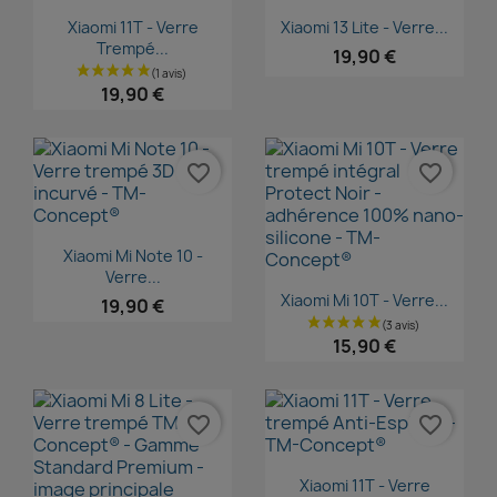
Aperçu rapide
Aperçu rapide


Xiaomi 11T - Verre
Xiaomi 13 Lite - Verre...
Trempé...
19,90 €
19,90 €
favorite_border
favorite_border
Aperçu rapide

Xiaomi Mi Note 10 -
Verre...
Aperçu rapide

Xiaomi Mi 10T - Verre...
19,90 €
15,90 €
favorite_border
favorite_border
Aperçu rapide

Xiaomi 11T - Verre