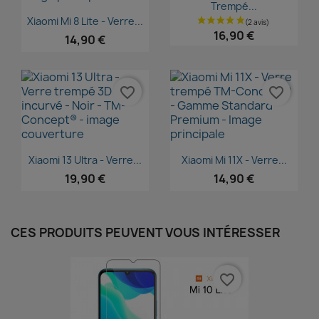
Trempé...
Aperçu rapide

Xiaomi Mi 8 Lite - Verre...
16,90 €
14,90 €
favorite_border
favorite_border
Aperçu rapide
Aperçu rapide


Xiaomi 13 Ultra - Verre...
Xiaomi Mi 11X - Verre...
19,90 €
14,90 €
CES PRODUITS PEUVENT VOUS INTÉRESSER
favorite_border