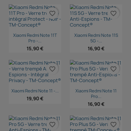
favorite_border
favorite_border
Aperçu rapide
Aperçu rapide


Xiaomi Redmi Note 11T
Xiaomi Redmi Note 11S
Pro -...
5G -...
15,90 €
16,90 €
favorite_border
favorite_border
Aperçu rapide
Aperçu rapide


Xiaomi Redmi Note 11 -...
Xiaomi Redmi Note 11
Pro...
19,90 €
16,90 €
favorite_border
favorite_border