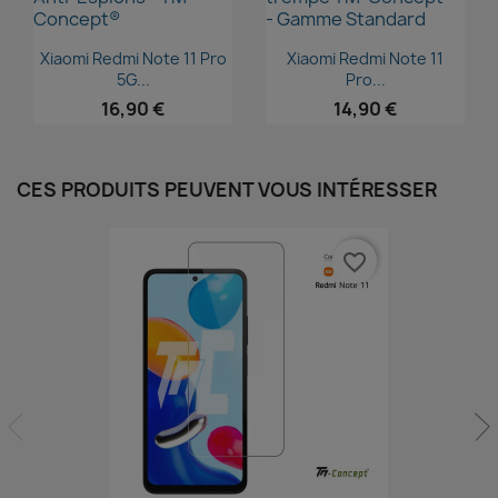
Aperçu rapide
Aperçu rapide


Xiaomi Redmi Note 11 Pro
Xiaomi Redmi Note 11
5G...
Pro...
16,90 €
14,90 €
CES PRODUITS PEUVENT VOUS INTÉRESSER
favorite_border