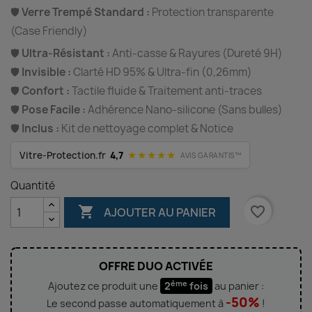
🛡️
Verre Trempé Standard :
Protection transparente
(Case Friendly)
🛡️
Ultra-Résistant :
Anti-casse & Rayures (Dureté 9H)
🛡️
Invisible :
Clarté HD 95% & Ultra-fin (0,26mm)
🛡️
Confort :
Tactile fluide & Traitement anti-traces
🛡️
Pose Facile :
Adhérence Nano-silicone (Sans bulles)
🛡️
Inclus :
Kit de nettoyage complet & Notice
★★★★★
Vitre-Protection.fr
4,7
AVIS GARANTIS™
Quantité

favorite_border
AJOUTER AU PANIER
OFFRE DUO ACTIVÉE
ème
Ajoutez ce produit une
2
fois
au panier :
-50%
Le second passe automatiquement à
!