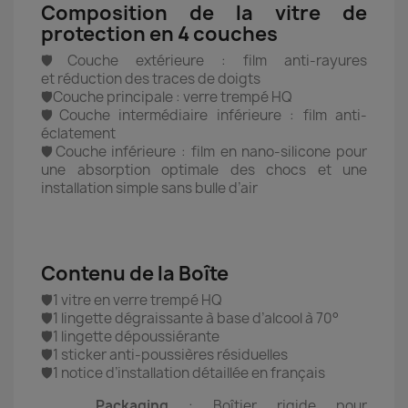
Composition de la vitre de
protection en 4 couches
🛡️Couche extérieure : film anti-rayures
et réduction des traces de doigts
🛡️Couche principale : verre trempé HQ
🛡️Couche intermédiaire inférieure : film anti-
éclatement
🛡️Couche inférieure : film en nano-silicone pour
une absorption optimale des chocs et une
installation simple sans bulle d’air
Contenu de la Boîte
🛡️1 vitre en verre trempé HQ
🛡️1 lingette dégraissante à base d’alcool à 70°
🛡️1 lingette dépoussiérante
🛡️1 sticker anti-poussières résiduelles
🛡️1 notice d’installation détaillée en français
Packaging
: Boîtier rigide pour