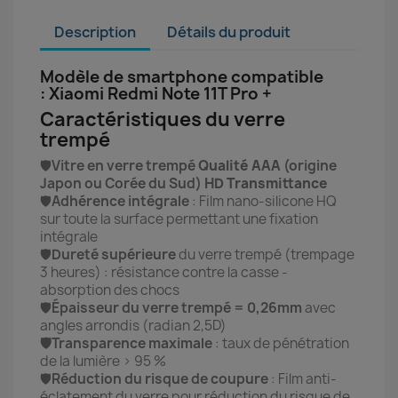
Description
Détails du produit
Modèle de smartphone compatible
: Xiaomi Redmi Note 11T Pro +
Caractéristiques du verre
trempé
🛡️
Vitre en verre trempé
Qualité AAA
(origine
Japon ou Corée du Sud)
HD Transmittance
🛡️
Adhérence intégrale
: Film nano-silicone HQ
sur toute la surface permettant une fixation
intégrale
🛡️
Dureté supérieure
du verre trempé (trempage
3 heures) : résistance contre la casse -
absorption des chocs
🛡️
Épaisseur du verre trempé = 0,26mm
avec
angles arrondis (radian 2,5D)
🛡️Transparence maximale
: taux de pénétration
de la lumière > 95 %
🛡️
Réduction du risque de coupure
: Film anti-
éclatement du verre pour réduction du risque de