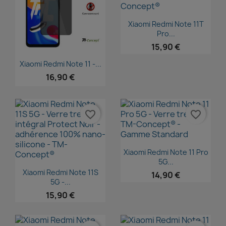
Aperçu rapide

Xiaomi Redmi Note 11T
Pro...
15,90 €
Aperçu rapide

Xiaomi Redmi Note 11 -...
16,90 €
favorite_border
favorite_border
Aperçu rapide

Xiaomi Redmi Note 11 Pro
5G...
Aperçu rapide

Xiaomi Redmi Note 11S
14,90 €
5G -...
15,90 €