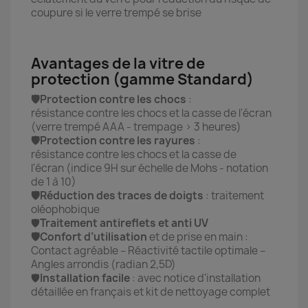
coupure si le verre trempé se brise
Avantages de la vitre de
protection (gamme Standard)
🛡️Protection contre les chocs
:
résistance contre les chocs et la casse de l'écran
(verre trempé AAA - trempage > 3 heures)
🛡️Protection contre les rayures
:
résistance contre les chocs et la casse de
l'écran (indice 9H sur échelle de Mohs - notation
de 1 à 10)
🛡️Réduction des traces de doigts
: traitement
oléophobique
🛡️
Traitement antireflets et anti UV
🛡️Confort d’utilisation
et de prise en main :
Contact agréable – Réactivité tactile optimale –
Angles arrondis (radian 2,5D)
🛡️
Installation facile
: avec notice d'installation
détaillée en français et kit de nettoyage complet