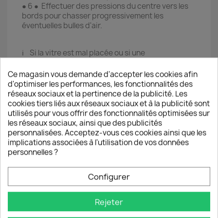
● 6 ● Effectuer des pressions du centre vers les
bords pour chasser progressivement les
éventuelles bulles d'air.
ℹ️ Si la vitre est mal placée ou si une
tache/poussière résistante provoque une bulle
d’air il est possible de la décoller pour la replacer
Ce magasin vous demande d'accepter les cookies afin
immédiatement en veillant à ne pas laisser de
d'optimiser les performances, les fonctionnalités des
poussière se poser.
réseaux sociaux et la pertinence de la publicité. Les
cookies tiers liés aux réseaux sociaux et à la publicité sont
utilisés pour vous offrir des fonctionnalités optimisées sur
Les vitres de protection TM-Concept®
les réseaux sociaux, ainsi que des publicités
respectent les meilleurs standards du marché
personnalisées. Acceptez-vous ces cookies ainsi que les
d’un point de vue protection, confort d’utilisation
implications associées à l'utilisation de vos données
et durée de vie.
personnelles ?
Chaque commande bénéficie d'un
Contrôle
Qualité
avant expédition et d'une
Garantie
Configurer
Satisfait ou remboursé
.
Rejeter