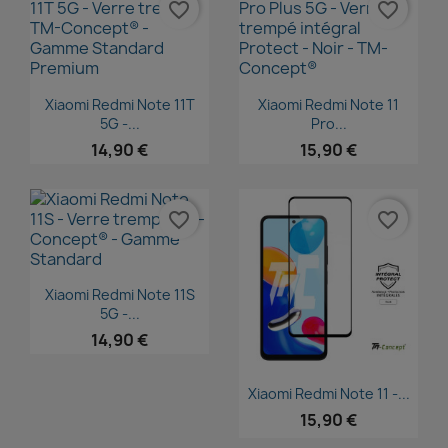
favorite_border
favorite_border
Aperçu rapide
Aperçu rapide


Xiaomi Redmi Note 11T
Xiaomi Redmi Note 11
5G -...
Pro...
14,90 €
15,90 €
favorite_border
favorite_border
Aperçu rapide

Xiaomi Redmi Note 11S
5G -...
14,90 €
Aperçu rapide

Xiaomi Redmi Note 11 -...
15,90 €