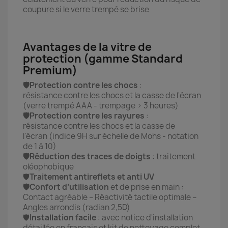
coupure si le verre trempé se brise
Avantages de la vitre de
protection (gamme Standard
Premium)
🛡️Protection contre les chocs
:
résistance contre les chocs et la casse de l'écran
(verre trempé AAA - trempage > 3 heures)
🛡️Protection contre les rayures
:
résistance contre les chocs et la casse de
l'écran (indice 9H sur échelle de Mohs - notation
de 1 à 10)
🛡️Réduction des traces de doigts
: traitement
oléophobique
🛡️
Traitement antireflets et anti UV
🛡️Confort d’utilisation
et de prise en main :
Contact agréable – Réactivité tactile optimale –
Angles arrondis (radian 2,5D)
🛡️
Installation facile
: avec notice d'installation
détaillée en français et kit de nettoyage complet