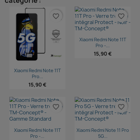
catégorie :
favorite_border
favorite_border
Aperçu rapide

Xiaomi Redmi Note 11T
Pro -...
15,90 €
Aperçu rapide

Xiaomi Redmi Note 11T
Pro...
15,90 €
favorite_border
favorite_border
Aperçu rapide
Aperçu rapide


Xiaomi Redmi Note 11T
Xiaomi Redmi Note 11 Pro
Pro -...
5G...