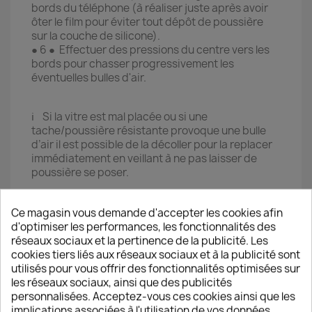
bords du téléphone (à réaliser juste après avoir
ôter le film pour éviter tout dépôt de poussière
sur la couche de silicone).
● 6 ● Effectuer des pressions du centre vers les
bords pour chasser progressivement les
éventuelles bulles d'air.
ℹ️ Si la vitre est mal placée ou si une
tache/poussière résistante provoque une bulle
d’air il est possible de la décoller pour la replacer
immédiatement en veillant à ne pas laisser de
poussière se poser.
Les vitres de protection TM-Concept®
Ce magasin vous demande d'accepter les cookies afin
respectent les meilleurs standards du marché
d'optimiser les performances, les fonctionnalités des
d’un point de vue protection, confort d’utilisation
réseaux sociaux et la pertinence de la publicité. Les
et durée de vie.
cookies tiers liés aux réseaux sociaux et à la publicité sont
utilisés pour vous offrir des fonctionnalités optimisées sur
Chaque commande bénéficie d'un
Contrôle
les réseaux sociaux, ainsi que des publicités
Qualité
avant expédition et d'une
Garantie
personnalisées. Acceptez-vous ces cookies ainsi que les
Satisfait ou remboursé
.
implications associées à l'utilisation de vos données