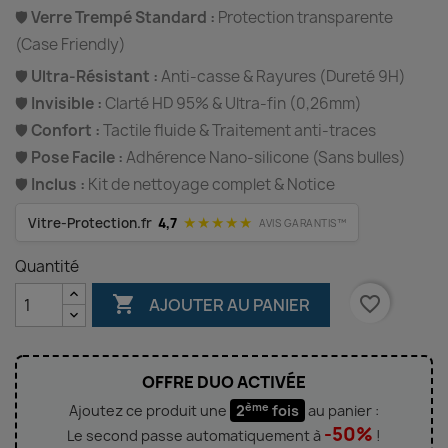
🛡️
Verre Trempé Standard :
Protection transparente
(Case Friendly)
🛡️
Ultra-Résistant :
Anti-casse & Rayures (Dureté 9H)
🛡️
Invisible :
Clarté HD 95% & Ultra-fin (0,26mm)
🛡️
Confort :
Tactile fluide & Traitement anti-traces
🛡️
Pose Facile :
Adhérence Nano-silicone (Sans bulles)
🛡️
Inclus :
Kit de nettoyage complet & Notice
★★★★★
Vitre-Protection.fr
4,7
AVIS GARANTIS™
Quantité

favorite_border
AJOUTER AU PANIER
OFFRE DUO ACTIVÉE
ème
Ajoutez ce produit une
2
fois
au panier :
-50%
Le second passe automatiquement à
!