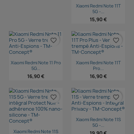
Aperçu rapide

Xiaomi Redmi Note 11T
5G -...
15,90 €
favorite_border
favorite_border
Aperçu rapide
Aperçu rapide


Xiaomi Redmi Note 11 Pro
Xiaomi Redmi Note 11T
5G...
Pro...
16,90 €
16,90 €
favorite_border
favorite_border
Aperçu rapide

Xiaomi Redmi Note 11S
5G -...
Aperçu rapide

Xiaomi Redmi Note 11S
19,90 €