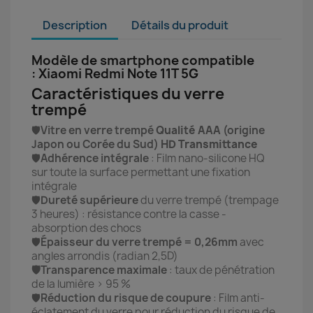
Description
Détails du produit
Modèle de smartphone compatible
: Xiaomi Redmi Note 11T 5G
Caractéristiques du verre
trempé
🛡️
Vitre en verre trempé
Qualité AAA
(origine
Japon ou Corée du Sud)
HD Transmittance
🛡️
Adhérence intégrale
: Film nano-silicone HQ
sur toute la surface permettant une fixation
intégrale
🛡️
Dureté supérieure
du verre trempé (trempage
3 heures) : résistance contre la casse -
absorption des chocs
🛡️
Épaisseur du verre trempé = 0,26mm
avec
angles arrondis (radian 2,5D)
🛡️Transparence maximale
: taux de pénétration
de la lumière > 95 %
🛡️
Réduction du risque de coupure
: Film anti-
éclatement du verre pour réduction du risque de