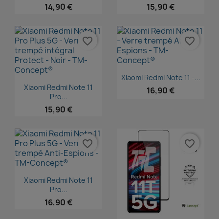
14,90 €
15,90 €
favorite_border
favorite_border
Aperçu rapide

Xiaomi Redmi Note 11 -...
Aperçu rapide

Xiaomi Redmi Note 11
16,90 €
Pro...
15,90 €
favorite_border
favorite_border
Aperçu rapide

Xiaomi Redmi Note 11
Pro...
16,90 €