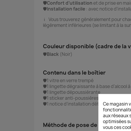
🛡️Confort d’utilisation
et de prise en mai
🛡️
Installation facile
:
avec notice d'instal
ℹ️ Vous trouverez généralement pour ch
légèrement inférieures (se limitant à la su
Couleur disponible (cadre de la v
🛡️
Black
(Noir)
Contenu dans le boîtier
🛡️1 vitre en verre trempé
🛡️1 lingette dégraissante à base d’alcool 
🛡️1 lingette dépoussiérante
🛡️1 sticker anti-poussières résiduelles
Ce magasin v
🛡️1 notice d’installation détaillée en frança
fonctionnalit
aux réseaux so
optimisées su
Méthode de pose de la vitre
vous ces cook