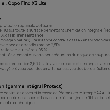
 : Oppo Find X3 Lite
é
protection optimale de l'écran
ne HQ sur toute la surface permettant une fixation intégrale (r
u Sud)
HD Transmittance
empage 3 heures) : r
ésistance contre la casse - absorption de
avec angles arrondis (radian 2,5D)
ration de la lumière > 95 %
 anti-éclatement du verre pour réduction du risque de coupure s
 de protection 2,5D (plate avec un cadre et des angles arrond
Privacy) prévues pour des smartphones avec des bords réelleme
ion (gamme Intégral Protect)
ce contre les chocs et la casse de l'écran (verre trempé AAA -
ance contre les chocs et la casse de l'écran (indice 9H sur échel
tement oléophobique