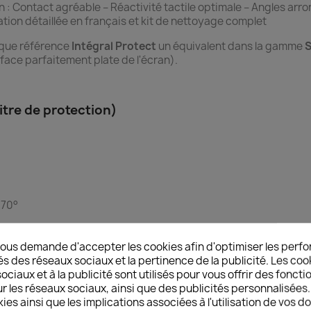
n : Contact agréable – Réactivité tactile optimale – Angles arr
lation détaillée en français et kit de nettoyage complet
aque référence
Intégral Protect
un équivalent dans la gamme
S
rface parfaitement plate de l'écran).
itre de protection)
à 70°
ous demande d'accepter les cookies afin d'optimiser les perfo
is
és des réseaux sociaux et la pertinence de la publicité. Les cooki
ciaux et à la publicité sont utilisés pour vous offrir des foncti
r les réseaux sociaux, ainsi que des publicités personnalisée
ies ainsi que les implications associées à l'utilisation de vos 