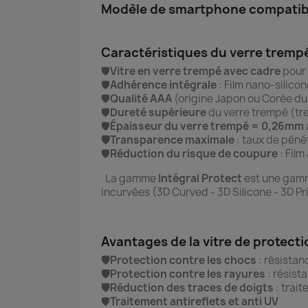
Modèle de smartphone compatible
Caractéristiques du verre tremp
🛡️
Vitre en verre trempé avec cadre
pour 
🛡️
Adhérence intégrale
: Film nano-silico
🛡️
Qualité AAA
(origine Japon ou Corée d
🛡️
Dureté supérieure
du verre trempé (tr
🛡️
Épaisseur du verre trempé = 0,26mm
🛡️Transparence maximale
: taux de pénét
🛡️
Réduction du risque de coupure
: Film
La gamme
Intégral
Protect
est une gamme
incurvées (3D Curved - 3D Silicone - 3D 
Avantages de la vitre de protect
🛡️Protection contre les chocs
: résistan
🛡️Protection contre les rayures
: résist
🛡️Réduction des traces de doigts
: trai
🛡️
Traitement antireflets et anti UV