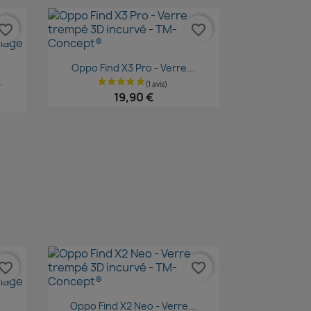
vorite_border
favorite_border
Aperçu rapide

Oppo Find X3 Pro - Verre...
.
19,90 €
vorite_border
favorite_border
Aperçu rapide

Oppo Find X2 Neo - Verre...