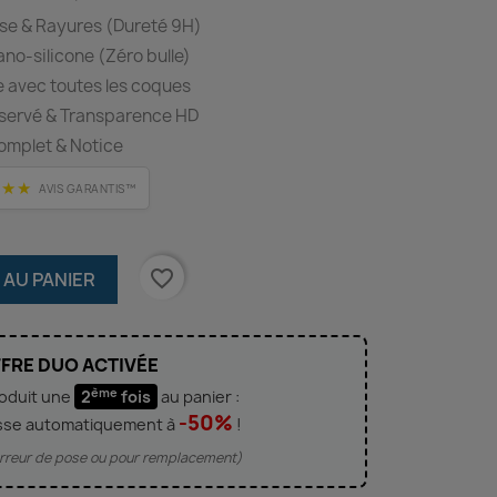
se & Rayures (Dureté 9H)
o-silicone (Zéro bulle)
 avec toutes les coques
éservé & Transparence HD
omplet & Notice
★★★
AVIS GARANTIS™
favorite_border
 AU PANIER
FRE DUO ACTIVÉE
ème
roduit une
2
fois
au panier :
-50%
sse automatiquement à
!
'erreur de pose ou pour remplacement)