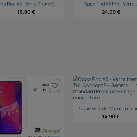
Aperçu rapide
Aperçu rapide


po Find X8 - Verre Trempé...
Oppo Find X5 Pro - Verre..
16,90 €
24,90 €
favorite_border
fa
Aperçu rapide

Oppo Find X8 - Verre Trempé
14,90 €