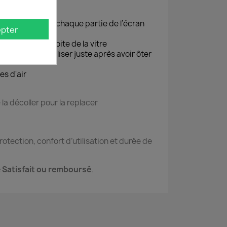
 l’écran
e l’appliquer sur chaque partie de l’écran
pter
ant en haut à droite de la vitre
téléphone (à réaliser juste après avoir ôter
es d'air
 la décoller pour la replacer
tection, confort d’utilisation et durée de
 Satisfait ou remboursé
.