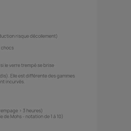
éduction risque décollement)
s chocs
i le verre trempé se brise
is). Elle est différente des gammes
nt incurvés.
 trempage > 3 heures)
le de Mohs - notation de 1 à 10)