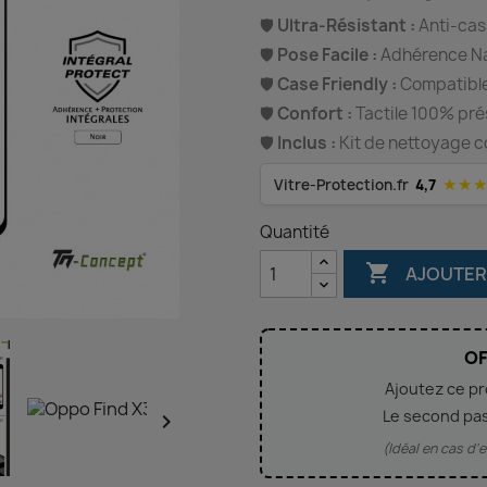
🛡️
Ultra-Résistant :
Anti-cas
🛡️
Pose Facile :
Adhérence Nan
🛡️
Case Friendly :
Compatible
🛡️
Confort :
Tactile 100% pr
🛡️
Inclus :
Kit de nettoyage c
★★
Vitre-Protection.fr
4,7
Quantité

AJOUTER
OF
Ajoutez ce p
Le second pa

(Idéal en cas d