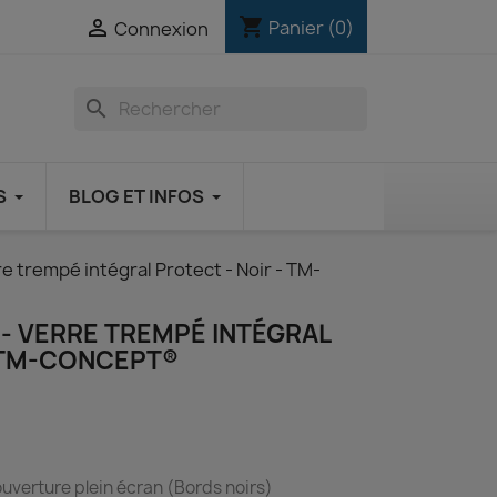
shopping_cart

Panier
(0)
Connexion
search
S
BLOG ET INFOS
re trempé intégral Protect - Noir - TM-
E - VERRE TREMPÉ INTÉGRAL
- TM-CONCEPT®
uverture plein écran (Bords noirs)