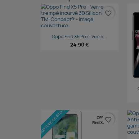
favorite_border
Aperçu rapide

Oppo Find X5 Pro - Verre...
24,90 €
RUPTURE DE STOCK
favorite_border