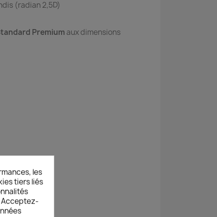
ondis (radian 2,5D)
tandard Premium
aux dimensions
rmances, les
es tiers liés
onnalités
s. Acceptez-
données