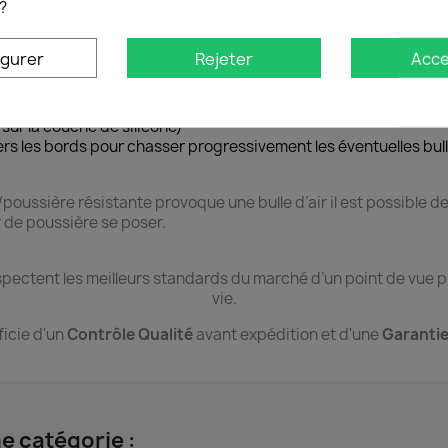
’enlever toutes traces de graisses et/ou de colle
?
fin de sécher l’alcool et supprimer l’ensemble des poussières sur
 pour retirer d’éventuelles poussières résiduelles en essayant d
igurer
Rejeter
Acce
 le film plastique provisoire en tirant délicatement sur l’autocoll
ection sur l’écran du Smartphone en l’alignant sur les bords du 
 sur la couche de silicone)
rs les bords pour chasser progressivement les éventuelles bull
e/poussière résistante provoque une bulle d’air il est possible de
r de poussière se poser.
ectent les meilleurs standards du marché d’un point de vue pro
vie.
cie d'un
Contrôle Qualité
avant expédition et d'une
Garantie
e catégorie :