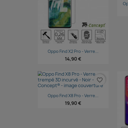
Op
Aperçu rapide

Oppo Find X2 Pro - Verre...
14,90 €
favorite_border
Aperçu rapide

Oppo Find X8 Pro - Verre...
19,90 €