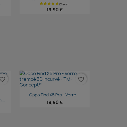
.
19,90 €
vorite_border
favorite_border
Aperçu rapide

Oppo Find X5 Pro - Verre...
...
19,90 €