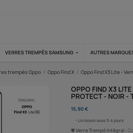
VERRES TREMPÉS SAMSUNG
AUTRES MARQUE
res trempés Oppo
Oppo Find X
Oppo Find X3 Lite - Ver
OPPO FIND X3 LIT
PROTECT - NOIR 
15,90 €
⠀
Livraison sous 3-4 jours
🛡️
Verre Trempé Intégral :
Co