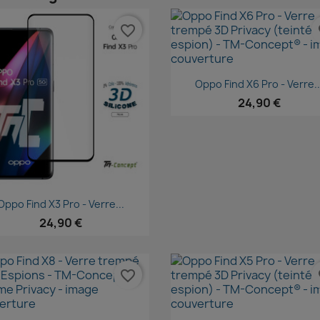
favorite_border
fa
Aperçu rapide

Oppo Find X6 Pro - Verre..
24,90 €
Aperçu rapide

Oppo Find X3 Pro - Verre...
24,90 €
favorite_border
fa