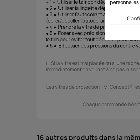
● 1 ● U
tiliser le tampon dégraissant afin d
personnelles 
● 2 ● Utiliser la lingette dépoussiérante a
● 3 ● Utiliser l’autocollant anti-poussière
Conf
(coller/décoller l’autocollant)
● 4 ● Prendre la vitre de protection et ôter
● 5 ● Poser avec précision la vitre de prot
le film pour éviter tout dépôt de poussière
● 6 ● Effectuer des pressions du centre ve
ℹ️ Si la vitre est mal placée ou si une tach
immédiatement en veillant à ne pas laisse
Les vitres de protection TM-Concept® resp
Chaque commande bénéfi
16 autres produits dans la mêm