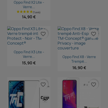
Aperçu rapide

Oppo Find X2 Lite -
Verre...
14,90 €
favorite_border
favorite_border
Aperçu rapide

Oppo Find X3 Lite -
Aperçu rapide

Verre...
Oppo Find X8 - Verre
Trempé...
15,90 €
16,90 €
favorite_border
favorite_border