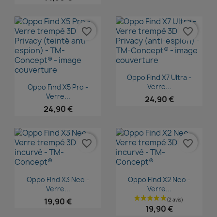
favorite_border
favorite_border
Aperçu rapide

Oppo Find X7 Ultra -
Aperçu rapide

Verre...
Oppo Find X5 Pro -
Verre...
24,90 €
24,90 €
favorite_border
favorite_border
Aperçu rapide
Aperçu rapide


Oppo Find X3 Neo -
Oppo Find X2 Neo -
Verre...
Verre...
19,90 €
19,90 €