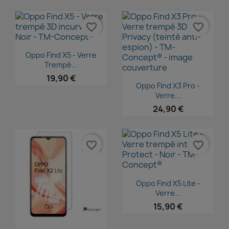
favorite_border
favorite_border
Aperçu rapide

Oppo Find X5 - Verre
Trempé...
19,90 €
Aperçu rapide

Oppo Find X3 Pro -
Verre...
24,90 €
favorite_border
favorite_border
Aperçu rapide

Oppo Find X5 Lite -
Verre...
15,90 €