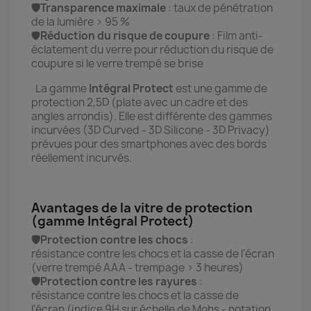
🛡️Transparence maximale
: taux de pénétration
de la lumière > 95 %
🛡️
Réduction du risque de coupure
: Film anti-
éclatement du verre pour réduction du risque de
coupure si le verre trempé se brise
La gamme
Intégral
Protect
est une gamme de
protection 2,5D (plate avec un cadre et des
angles arrondis). Elle est différente des gammes
incurvées (3D Curved - 3D Silicone - 3D Privacy)
prévues pour des smartphones avec des bords
réellement incurvés.
Avantages de la vitre de protection
(gamme Intégral Protect)
🛡️Protection contre les chocs
:
résistance contre les chocs et la casse de l'écran
(verre trempé AAA - trempage > 3 heures)
🛡️Protection contre les rayures
:
résistance contre les chocs et la casse de
l'écran (indice 9H sur échelle de Mohs - notation