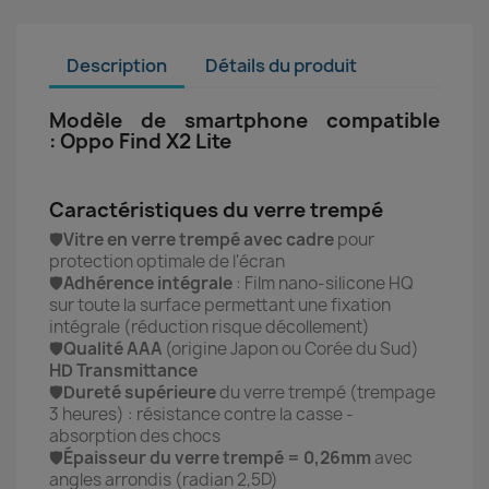
Description
Détails du produit
Modèle de smartphone compatible
: Oppo Find X2 Lite
Caractéristiques du verre trempé
🛡️
Vitre en verre trempé avec cadre
pour
protection optimale de l'écran
🛡️
Adhérence intégrale
: Film nano-silicone HQ
sur toute la surface permettant une fixation
intégrale (réduction risque décollement)
🛡️
Qualité AAA
(origine Japon ou Corée du Sud)
HD Transmittance
🛡️
Dureté supérieure
du verre trempé (trempage
3 heures) : r
ésistance contre la casse -
absorption des chocs
🛡️
Épaisseur du verre trempé = 0,26mm
avec
angles arrondis (radian 2,5D)