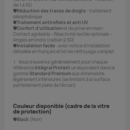
de 1 à 10)
🛡️Réduction des traces de doigts
: traitement
oléophobique
🛡️
Traitement antireflets et anti UV
🛡️Confort d’utilisation
et de prise en main :
Contact agréable – Réactivité tactile optimale –
Angles arrondis (radian 2,5D)
🛡️
Installation facile
:
avec notice d'installation
détaillée en français et kit de nettoyage complet
ℹ️ Vous trouverez généralement pour chaque
référence
Intégral Protect
un équivalent dans la
gamme
Standard Premium
aux dimensions
légèrement inférieures (se limitant à la surface
parfaitement plate de l'écran).
Couleur disponible (cadre de la vitre
de protection)
🛡️
Black
(Noir)