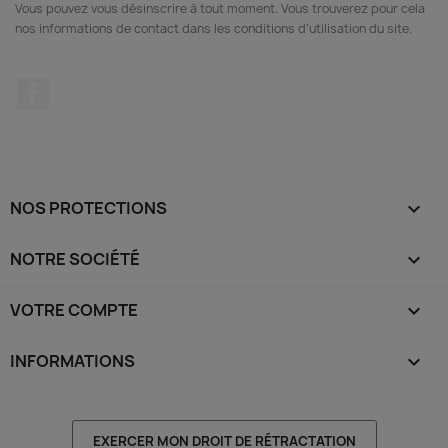
Vous pouvez vous désinscrire à tout moment. Vous trouverez pour cela
nos informations de contact dans les conditions d'utilisation du site.
Facebook
NOS PROTECTIONS

NOTRE SOCIÉTÉ

VOTRE COMPTE

INFORMATIONS
keyboard_arrow_down
EXERCER MON DROIT DE RÉTRACTATION