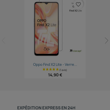
favorite_border
Aperçu rapide

Oppo Find X2 Lite - Verre...
14,90 €
EXPÉDITION EXPRESS EN 24H