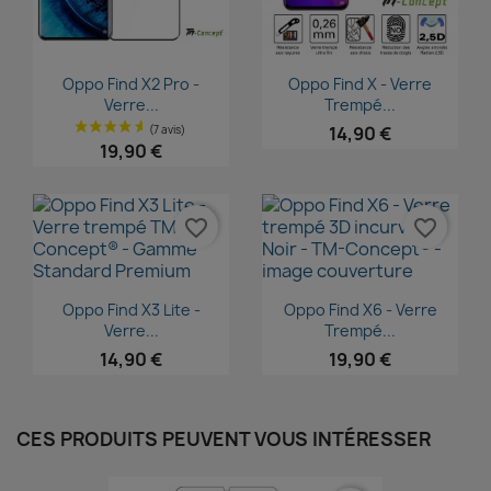
Aperçu rapide
Aperçu rapide


Oppo Find X2 Pro -
Oppo Find X - Verre
Verre...
Trempé...
14,90 €
19,90 €
favorite_border
favorite_border
Aperçu rapide
Aperçu rapide


Oppo Find X3 Lite -
Oppo Find X6 - Verre
Verre...
Trempé...
14,90 €
19,90 €
CES PRODUITS PEUVENT VOUS INTÉRESSER