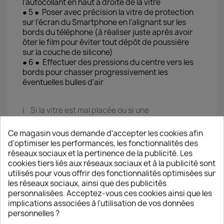
l’autocollant en haut à droite de la vitre
● 5 ● Poser avec précision la vitre de protection
sur l’écran du Smartphone en l’alignant sur les
bords du téléphone (à réaliser juste après avoir
ôter le film pour éviter tout dépôt de poussière
sur la couche de silicone)
● 6 ● Effectuer des pressions du centre vers les
bords pour chasser progressivement les
éventuelles bulles d'air
ℹ️ Si la vitre est mal placée ou si une
tache/poussière résistante provoque une bulle
d’air il est possible de la décoller pour la replacer
Ce magasin vous demande d'accepter les cookies afin
immédiatement en veillant à ne pas laisser de
d'optimiser les performances, les fonctionnalités des
poussière se poser.
réseaux sociaux et la pertinence de la publicité. Les
cookies tiers liés aux réseaux sociaux et à la publicité sont
utilisés pour vous offrir des fonctionnalités optimisées sur
Les vitres de protection TM-Concept®
les réseaux sociaux, ainsi que des publicités
respectent les meilleurs standards du marché
personnalisées. Acceptez-vous ces cookies ainsi que les
d’un point de vue protection, confort d’utilisation
implications associées à l'utilisation de vos données
et durée de vie.
personnelles ?