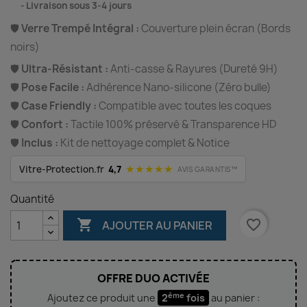
⠀
Livraison sous 3-4 jours
🛡️
Verre Trempé Intégral :
Couverture plein écran (Bords
noirs)
🛡️
Ultra-Résistant :
Anti-casse & Rayures (Dureté 9H)
🛡️
Pose Facile :
Adhérence Nano-silicone (Zéro bulle)
🛡️
Case Friendly :
Compatible avec toutes les coques
🛡️
Confort :
Tactile 100% préservé & Transparence HD
🛡️
Inclus :
Kit de nettoyage complet & Notice
★★★★★
Vitre-Protection.fr
4,7
AVIS GARANTIS™
Quantité

favorite_border
AJOUTER AU PANIER
OFFRE DUO ACTIVÉE
ème
Ajoutez ce produit une
2
fois
au panier :