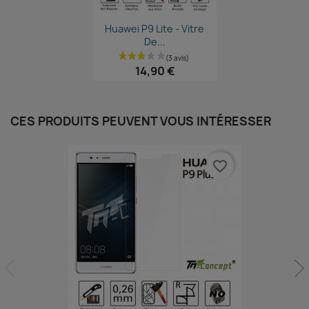
Aperçu rapide

Huawei P9 Lite - Vitre
De...
14,90 €
CES PRODUITS PEUVENT VOUS INTÉRESSER
favorite_border