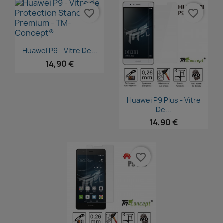
favorite_border
favorite_border
Aperçu rapide

Huawei P9 - Vitre De...
14,90 €
Aperçu rapide

Huawei P9 Plus - Vitre
De...
14,90 €
favorite_border