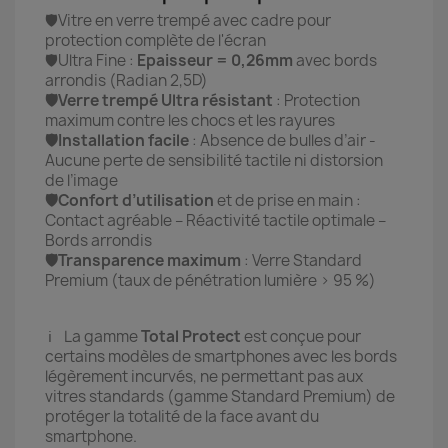
🛡️Vitre en verre trempé avec cadre pour
protection complète de l'écran
🛡️Ultra Fine :
Epaisseur = 0,26mm
avec bords
arrondis (Radian 2,5D)
🛡️Verre trempé Ultra résistant
: Protection
maximum contre les chocs et les rayures
🛡️Installation facile
: Absence de bulles d’air -
Aucune perte de sensibilité tactile ni distorsion
de l’image
🛡️Confort d’utilisation
et de prise en main :
Contact agréable – Réactivité tactile optimale –
Bords arrondis
🛡️Transparence maximum
: Verre Standard
Premium (taux de pénétration lumière > 95 %)
ℹ️ La gamme
Total Protect
est conçue pour
certains modèles de smartphones avec les bords
légèrement incurvés, ne permettant pas aux
vitres standards (gamme Standard Premium) de
protéger la totalité de la face avant du
smartphone.