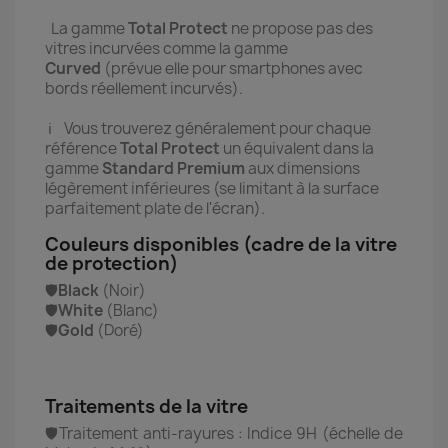
La gamme
Total Protect
ne propose pas des
vitres incurvées comme la gamme
Curved
(prévue elle pour smartphones avec
bords réellement incurvés).
ℹ️ Vous trouverez généralement pour chaque
référence
Total Protect
un équivalent dans la
gamme
Standard Premium
aux dimensions
légèrement inférieures (se limitant à la surface
parfaitement plate de l'écran).
Couleurs disponibles (cadre de la vitre
de protection)
🛡️
Black
(Noir)
🛡️
White
(Blanc)
🛡️
Gold
(Doré)
Traitements de la vitre
🛡️Traitement anti-rayures : Indice 9H (échelle de