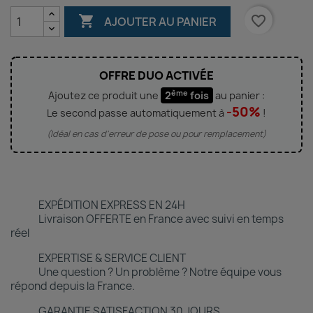

favorite_border
AJOUTER AU PANIER
OFFRE DUO ACTIVÉE
ème
Ajoutez ce produit une
2
fois
au panier :
-50%
Le second passe automatiquement à
!
(Idéal en cas d'erreur de pose ou pour remplacement)
EXPÉDITION EXPRESS EN 24H
Livraison OFFERTE en France avec suivi en temps
réel
EXPERTISE & SERVICE CLIENT
Une question ? Un problème ? Notre équipe vous
répond depuis la France.
GARANTIE SATISFACTION 30 JOURS