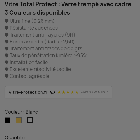
Vitre Total Protect : Verre trempé avec cadre
3 Couleurs disponibles
🛡️ Ultra fine (0,26 mm)
🛡️ Résistante aux chocs
🛡️ Traitement anti-rayures (9H)
🛡️ Bords arrondis (Radian 2,5D)
🛡️ Traitement anti traces de doigts
🛡️ Taux de pénétration lumière ≥95%
🛡️ Installation facile
🛡️ Excellente réactivité tactile
🛡️ Contact agréable
★★★★★
Vitre-Protection.fr
4,7
AVIS GARANTIS™
Couleur : Blanc
Noir
Gold
Blanc
Quantité