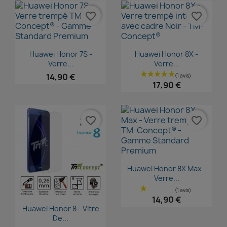
favorite_border
favorite_border
Aperçu rapide
Aperçu rapide


Huawei Honor 7S -
Huawei Honor 8X -
Verre...
Verre...
14,90 €
17,90 €
favorite_border
favorite_border
Aperçu rapide

Huawei Honor 8X Max -
Verre...
14,90 €
Aperçu rapide

Huawei Honor 8 - Vitre
De...