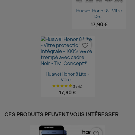
Aperçu rapide

Huawei Honor 8 - Vitre
De...
17,90 €
favorite_border
Aperçu rapide

Huawei Honor 8 Lite -
Vitre...
17,90 €
CES PRODUITS PEUVENT VOUS INTÉRESSER
favorite_border