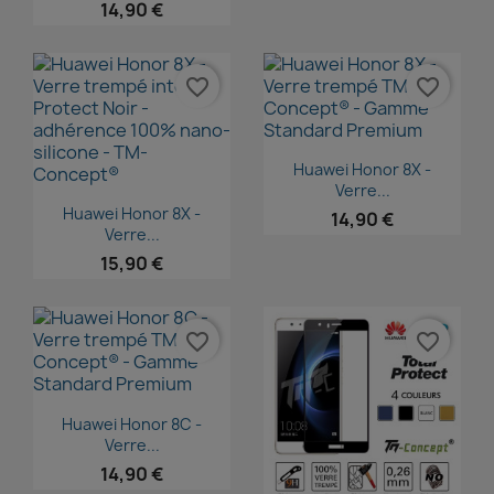
14,90 €
favorite_border
favorite_border
Aperçu rapide

Huawei Honor 8X -
Verre...
Aperçu rapide

Huawei Honor 8X -
14,90 €
Verre...
15,90 €
favorite_border
favorite_border
Aperçu rapide

Huawei Honor 8C -
Verre...
14,90 €