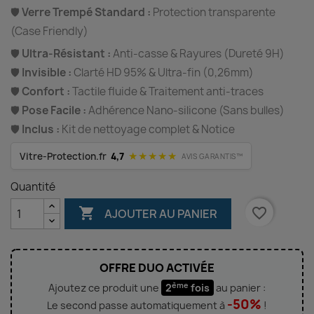
🛡️
Verre Trempé Standard :
Protection transparente
(Case Friendly)
🛡️
Ultra-Résistant :
Anti-casse & Rayures (Dureté 9H)
🛡️
Invisible :
Clarté HD 95% & Ultra-fin (0,26mm)
🛡️
Confort :
Tactile fluide & Traitement anti-traces
🛡️
Pose Facile :
Adhérence Nano-silicone (Sans bulles)
🛡️
Inclus :
Kit de nettoyage complet & Notice
★★★★★
Vitre-Protection.fr
4,7
AVIS GARANTIS™
Quantité

favorite_border
AJOUTER AU PANIER
OFFRE DUO ACTIVÉE
ème
Ajoutez ce produit une
2
fois
au panier :
-50%
Le second passe automatiquement à
!