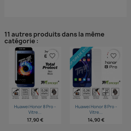
11 autres produits dans la même
catégorie :
RUPTURE DE STOCK
favorite_border
favorite_border
Aperçu rapide
Aperçu rapide


Huawei Honor 8 Pro -
Huawei Honor 8 Pro -
Vitre...
Vitre...
17,90 €
14,90 €