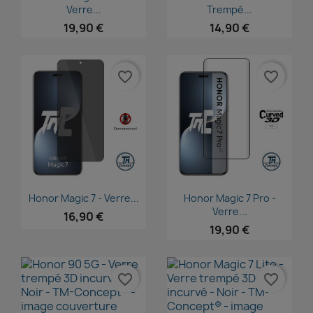
Verre...
Trempé...
19,90 €
14,90 €
favorite_border
favorite_border
Aperçu rapide
Aperçu rapide


Honor Magic 7 - Verre...
Honor Magic 7 Pro -
Verre...
16,90 €
19,90 €
favorite_border
favorite_border