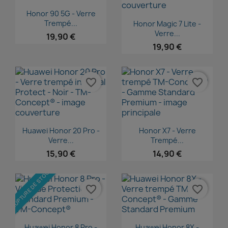
Aperçu rapide

Honor 90 5G - Verre
Aperçu rapide

Trempé...
Honor Magic 7 Lite -
Verre...
19,90 €
19,90 €
favorite_border
favorite_border
Aperçu rapide
Aperçu rapide


Huawei Honor 20 Pro -
Honor X7 - Verre
Verre...
Trempé...
15,90 €
14,90 €
RUPTURE DE STOCK
favorite_border
favorite_border
Aperçu rapide
Aperçu rapide


Huawei Honor 8 Pro -
Huawei Honor 8X -