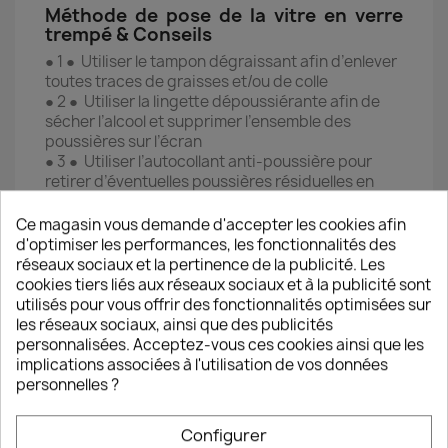
Méthode de pose de la vitre en verre
trempé & Conseils
● 1 ● Utiliser le tampon dégraissant afin d’enlever
toutes traces de graisses et/ou de colle
● 2 ● Utiliser la lingette dépoussiérante afin de
sécher l’alcool et supprimer l’ensemble des
poussières sur l’écran
● 3 ● Utiliser l’autocollant anti-poussière pour
retirer d’éventuelles poussières résiduelles en
essayant de l’appliquer sur chaque partie de
l’écran (coller/décoller l’autocollant)
Ce magasin vous demande d'accepter les cookies afin
● 4 ● Prendre la vitre de protection et ôter le film
d'optimiser les performances, les fonctionnalités des
plastique provisoire en tirant délicatement sur
réseaux sociaux et la pertinence de la publicité. Les
l’autocollant en haut à droite de la vitre
cookies tiers liés aux réseaux sociaux et à la publicité sont
● 5 ● Poser avec précision la vitre de protection
utilisés pour vous offrir des fonctionnalités optimisées sur
sur l’écran du Smartphone en l’alignant sur les
les réseaux sociaux, ainsi que des publicités
bords du téléphone (à réaliser juste après avoir
personnalisées. Acceptez-vous ces cookies ainsi que les
ôter le film pour éviter tout dépôt de poussière
implications associées à l'utilisation de vos données
sur la couche de silicone)
personnelles ?
ℹ️ Si la vitre est mal placée ou si une
Configurer
tache/poussière résistante provoque une bulle