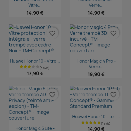
Vitre...
Verre...
14,90 €
14,90 €
favorite_border
favorite_border
Aperçu rapide
Aperçu rapide


Huawei Honor 10 - Vitre...
Honor Magic 4 Pro -
Verre...
17,90 €
19,90 €
favorite_border
favorite_border
Aperçu rapide

Huawei Honor 10 Lite -...
Aperçu rapide

Honor Magic 5 Lite -
14,90 €