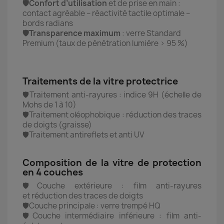
🛡️Confort d’utilisation
et de prise en main :
contact agréable – réactivité tactile optimale –
bords radians
🛡️Transparence maximum
: verre Standard
Premium (taux de pénétration lumière > 95 %)
Traitements de la vitre protectrice
🛡️Traitement anti-rayures : indice 9H (échelle de
Mohs de 1 à 10)
🛡️Traitement oléophobique : réduction des traces
de doigts (graisse)
🛡️Traitement antireflets et anti UV
Composition de la vitre de protection
en 4 couches
🛡️Couche extérieure : film anti-rayures
et réduction des traces de doigts
🛡️Couche principale : verre trempé HQ
🛡️Couche intermédiaire inférieure : film anti-