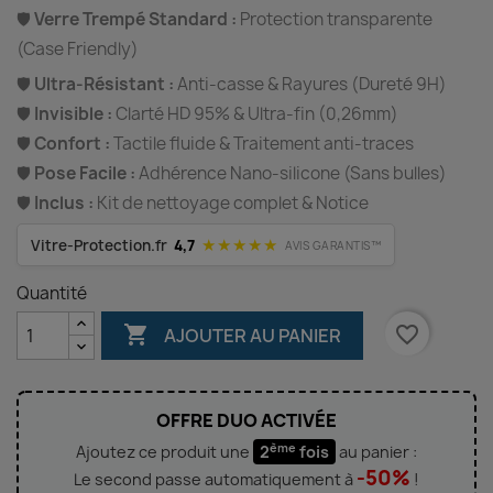
🛡️
Verre Trempé Standard :
Protection transparente
(Case Friendly)
🛡️
Ultra-Résistant :
Anti-casse & Rayures (Dureté 9H)
🛡️
Invisible :
Clarté HD 95% & Ultra-fin (0,26mm)
🛡️
Confort :
Tactile fluide & Traitement anti-traces
🛡️
Pose Facile :
Adhérence Nano-silicone (Sans bulles)
🛡️
Inclus :
Kit de nettoyage complet & Notice
★★★★★
Vitre-Protection.fr
4,7
AVIS GARANTIS™
Quantité

favorite_border
AJOUTER AU PANIER
OFFRE DUO ACTIVÉE
ème
Ajoutez ce produit une
2
fois
au panier :
-50%
Le second passe automatiquement à
!