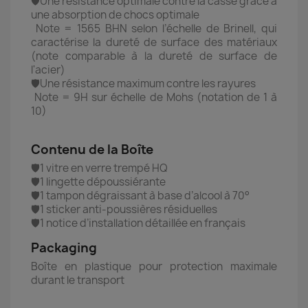
🛡️Une résistance optimale contre la casse grâce à
une absorption de chocs optimale
Note = 1565 BHN selon l’échelle de Brinell, qui
caractérise la dureté de surface des matériaux
(note comparable à la dureté de surface de
l'acier)
🛡️Une résistance maximum contre les rayures
Note = 9H sur échelle de Mohs (notation de 1 à
10)
Contenu de la Boîte
🛡️1 vitre en verre trempé HQ
🛡️1 lingette dépoussiérante
🛡️1 tampon dégraissant à base d’alcool à 70°
🛡️1 sticker anti-poussières résiduelles
🛡️1 notice d’installation détaillée en français
Packaging
Boîte en plastique pour protection maximale
durant le transport