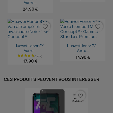
Verre...
24,90 €
favorite_border
favorite_border
Aperçu rapide
Aperçu rapide


Huawei Honor 8X -
Huawei Honor 7C -
Verre...
Verre...
14,90 €
17,90 €
CES PRODUITS PEUVENT VOUS INTÉRESSER
favorite_border