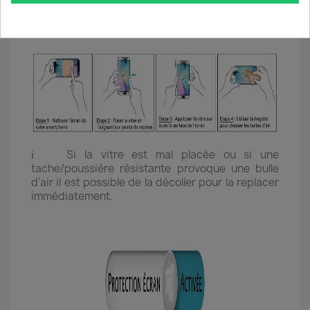
minutes pour permettre à la colle de parfaitement
prendre et réduire au maximum le risque d'un
décollement de la vitre.
ℹ️ Si la vitre est mal placée ou si une
tache/poussière résistante provoque une bulle
d’air il est possible de la décoller pour la replacer
immédiatement.