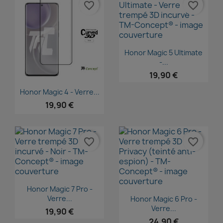
favorite_border
favorite_border
Aperçu rapide

Honor Magic 5 Ultimate
-...
19,90 €
Aperçu rapide

Honor Magic 4 - Verre...
19,90 €
favorite_border
favorite_border
Aperçu rapide

Honor Magic 7 Pro -
Aperçu rapide

Verre...
Honor Magic 6 Pro -
Verre...
19,90 €
24,90 €