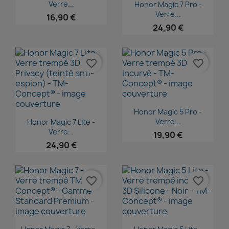
Aperçu rapide

Verre...
Honor Magic 7 Pro -
Verre...
16,90 €
24,90 €
favorite_border
favorite_border
Aperçu rapide

Honor Magic 5 Pro -
Aperçu rapide

Verre...
Honor Magic 7 Lite -
Verre...
19,90 €
24,90 €
favorite_border
favorite_border
Aperçu rapide
Aperçu rapide

