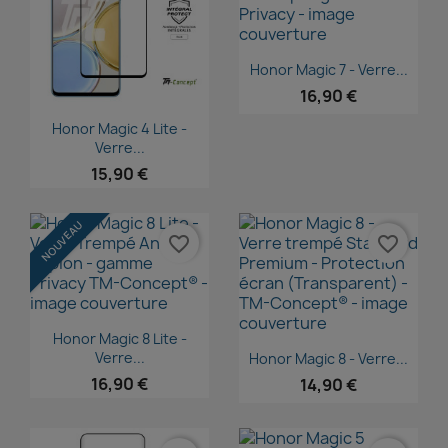
Aperçu rapide

Honor Magic 7 - Verre...
16,90 €
Aperçu rapide

Honor Magic 4 Lite -
Verre...
15,90 €
NOUVEAU
favorite_border
favorite_border
Aperçu rapide

Honor Magic 8 Lite -
Aperçu rapide

Verre...
Honor Magic 8 - Verre...
16,90 €
14,90 €