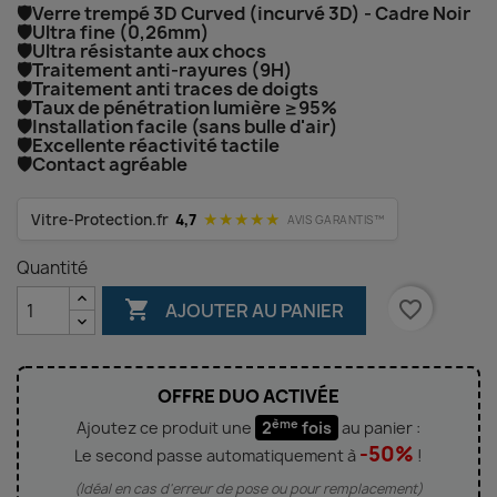
🛡️Verre trempé 3D Curved (incurvé 3D) - Cadre Noir
🛡️Ultra fine (0,26mm)
🛡️Ultra résistante aux chocs
🛡️Traitement anti-rayures (9H)
🛡️Traitement anti traces de doigts
🛡️Taux de pénétration lumière ≥95%
🛡️Installation facile (sans bulle d'air)
🛡️Excellente réactivité tactile
🛡️Contact agréable
★★★★★
Vitre-Protection.fr
4,7
AVIS GARANTIS™
Quantité

favorite_border
AJOUTER AU PANIER
OFFRE DUO ACTIVÉE
ème
Ajoutez ce produit une
2
fois
au panier :
-50%
Le second passe automatiquement à
!
(Idéal en cas d'erreur de pose ou pour remplacement)