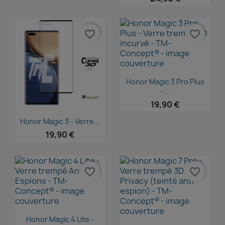
favorite_border
favorite_border
Aperçu rapide

Honor Magic 3 Pro Plus
-...
19,90 €
Aperçu rapide

Honor Magic 3 - Verre...
19,90 €
favorite_border
favorite_border
Aperçu rapide

Honor Magic 4 Lite -