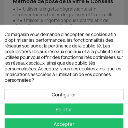
Méthode de pose de la vitre & Conseils
● 1 ● Utiliser la lingette dégraissante afin
d’enlever toutes traces de graisses et/ou de colle
● 2 ● Utiliser la lingette dépoussiérante afin de
sécher l’alcool et supprimer l’ensemble des
poussières sur l’écran
Ce magasin vous demande d'accepter les cookies afin
● 3 ● Utiliser l’autocollant anti-poussière pour
d'optimiser les performances, les fonctionnalités des
retirer d’éventuelles poussières résiduelles en
réseaux sociaux et la pertinence de la publicité. Les
essayant de l’appliquer sur chaque partie de
cookies tiers liés aux réseaux sociaux et à la publicité sont
l’écran (coller/décoller l’autocollant)
utilisés pour vous offrir des fonctionnalités optimisées sur
● 4 ● Prendre la vitre de protection et ôter le film
les réseaux sociaux, ainsi que des publicités
plastique provisoire en tirant délicatement sur
personnalisées. Acceptez-vous ces cookies ainsi que les
l’autocollant en haut à droite de la vitre
implications associées à l'utilisation de vos données
● 5 ● Poser avec précision la vitre de protection
personnelles ?
sur l’écran du Smartphone en l’alignant sur les
bords du téléphone (à réaliser juste après avoir
Configurer
ôter le film pour éviter tout dépôt de poussière)
● 6 ● Une fois la vitre positionnée avec précision,
effectuer de nombreuses pressions sur
Rejeter
l'ensemble du cadre de la vitre pour permettre à la
colle de parfaitement adhérer.
● 7 ● Ne pas solliciter la protection pendant 60
Accepter