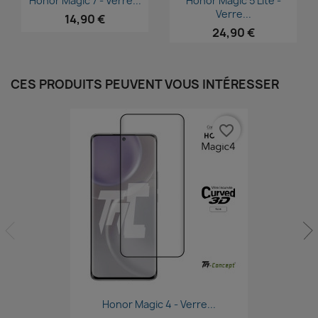
Honor Magic 7 - Verre...
Honor Magic 5 Lite -
Verre...
14,90 €
24,90 €
CES PRODUITS PEUVENT VOUS INTÉRESSER
favorite_border
Aperçu rapide

Honor Magic 4 - Verre...