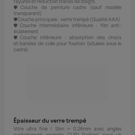
rayures et réduction traces de doigts
🛡️
Couche de peinture cadre (sauf modèle
transparent)
🛡️Couche principale : verre trempé (Qualité AAA)
🛡️Couche intermédiaire inférieure : film anti-
éclatement
🛡️Couche inférieure : absorption des chocs
et bandes de colle pour fixation (situées sous le
cadre)
Épaisseur du verre trempé
Vitre ultra fine / Slim = 0,26mm avec angles
parfaitement arrondis (2,5D Radian) pour un