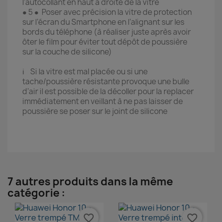
l’autocollant en haut à droite de la vitre
● 5 ● Poser avec précision la vitre de protection
sur l’écran du Smartphone en l’alignant sur les
bords du téléphone (à réaliser juste après avoir
ôter le film pour éviter tout dépôt de poussière
sur la couche de silicone)
ℹ️ Si la vitre est mal placée ou si une
tache/poussière résistante provoque une bulle
d’air il est possible de la décoller pour la replacer
immédiatement en veillant à ne pas laisser de
poussière se poser sur le joint de silicone
7 autres produits dans la même
catégorie :
favorite_border
favorite_border