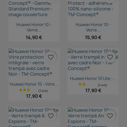
Aperçu rapide
Aperçu rapide


Huawei Honor 10 -
Huawei Honor 10 -
Verre...
Verre...
14,90 €
15,90 €
favorite_border
favorite_border
Aperçu rapide

Huawei Honor 10 Lite -...
Aperçu rapide

Huawei Honor 10 - Vitre...
17,90 €
17,90 €
favorite_border
favorite_border