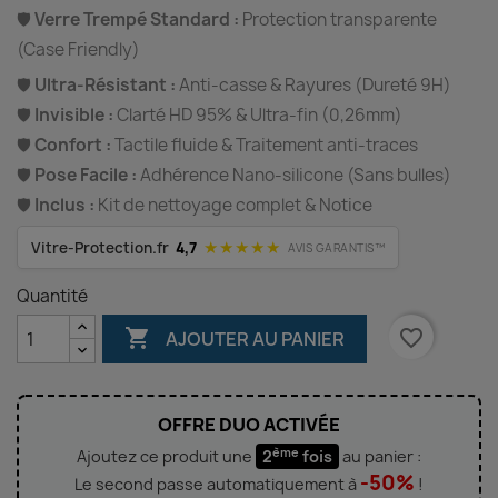
🛡️
Verre Trempé Standard :
Protection transparente
(Case Friendly)
🛡️
Ultra-Résistant :
Anti-casse & Rayures (Dureté 9H)
🛡️
Invisible :
Clarté HD 95% & Ultra-fin (0,26mm)
🛡️
Confort :
Tactile fluide & Traitement anti-traces
🛡️
Pose Facile :
Adhérence Nano-silicone (Sans bulles)
🛡️
Inclus :
Kit de nettoyage complet & Notice
★★★★★
Vitre-Protection.fr
4,7
AVIS GARANTIS™
Quantité

favorite_border
AJOUTER AU PANIER
OFFRE DUO ACTIVÉE
ème
Ajoutez ce produit une
2
fois
au panier :
-50%
Le second passe automatiquement à
!