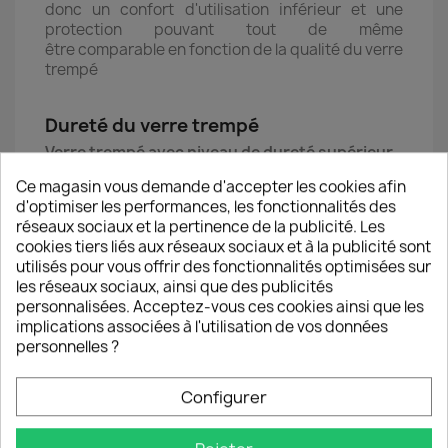
donc un confort d'utilisation inférieur et une
protection pouvant tout de même
être comparable en fonction de la qualité du verre
trempé
Dureté du verre trempé
Verre trempé avec niveau de dureté supérieur
🛡️Une résistance optimale contre la casse grâce à
Ce magasin vous demande d'accepter les cookies afin
une absorption de chocs optimale
d'optimiser les performances, les fonctionnalités des
Note = 1565 BHN selon l’échelle de Brinell, qui
réseaux sociaux et la pertinence de la publicité. Les
caractérise la dureté de surface des matériaux
cookies tiers liés aux réseaux sociaux et à la publicité sont
(note comparable à la dureté de surface de
utilisés pour vous offrir des fonctionnalités optimisées sur
l'acier)
les réseaux sociaux, ainsi que des publicités
🛡️Une résistance maximum contre les rayures
personnalisées. Acceptez-vous ces cookies ainsi que les
Note = 9H sur échelle de Mohs (notation de 1 à
implications associées à l'utilisation de vos données
10)
personnelles ?
Contenu de la Boîte
Configurer
🛡️1 vitre en verre trempé HQ
🛡️1 lingette dépoussiérante