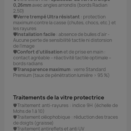
0,26mm
avec angles arrondis (bords Radian
2,5D)
🛡️Verre trempé Ultra résistant
: protection
maximum contre la casse (chutes, chocs, etc.) et
les rayures
🛡️Installation facile
: absence de bulles d’air -
Aucune perte de sensibilité tactile ni distorsion
de l’image
🛡️Confort d’utilisation
et de prise en main :
contact agréable – réactivité tactile optimale –
bords radians
🛡️Transparence maximum
: verre Standard
Premium (taux de pénétration lumière > 95 %)
Traitements de la vitre protectrice
🛡️Traitement anti-rayures : indice 9H (échelle de
Mohs de 1 à 10)
🛡️Traitement oléophobique : réduction des traces
de doigts (graisse)
🛡️Traitement antireflets et anti UV