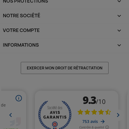
NOS PROTECTIONS

NOTRE SOCIÉTÉ

VOTRE COMPTE

INFORMATIONS
keyboard_arrow_down
EXERCER MON DROIT DE RÉTRACTATION