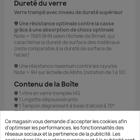
Dureté du verre
Verre trempé avec niveau de dureté supérieur
🛡️ Une résistance optimale contre la casse
grâce à une absorption de chocs optimale
Note = 1565 BHN selon l’échelle de Brinell, qui
caractérise la dureté de surface des matériaux
(note comparable à la dureté de surface de
l'acier)
🛡️ Une résistance maximum contre les rayures
Note = 9H sur échelle de Mohs (notation de 1 à 10)
Contenu de la Boîte
🛡️ 1 vitre en verre trempée HQ
🛡️ 1 Lingette dépoussiérante
🛡️ 1 Tampon dégraissant à base d’alcool à 70°
🛡️ 1 Sticker autocollant pour poussières
résiduelles (+ guides supplémentaires pour
Ce magasin vous demande d'accepter les cookies afin
retrait du film plastique avant installation)
d'optimiser les performances, les fonctionnalités des
🛡️ 1 Notice d’installation détaillée en français
réseaux sociaux et la pertinence de la publicité. Les