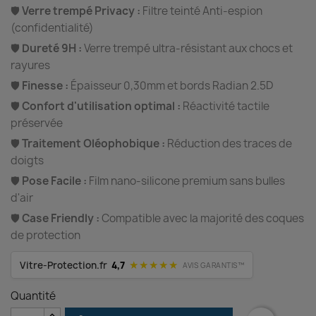
🛡️
Verre trempé Privacy :
Filtre teinté Anti-espion
(confidentialité)
🛡️
Dureté 9H :
Verre trempé ultra-résistant aux chocs et
rayures
🛡️
Finesse :
Épaisseur 0,30mm et bords Radian 2.5D
🛡️
Confort d'utilisation optimal :
Réactivité tactile
préservée
🛡️
Traitement Oléophobique :
Réduction des traces de
doigts
🛡️
Pose Facile :
Film nano-silicone premium sans bulles
d'air
🛡️
Case Friendly :
Compatible avec la majorité des coques
de protection
★★★★★
Vitre-Protection.fr
4,7
AVIS GARANTIS™
Quantité