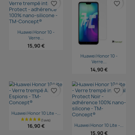
favorite_border
favorite_border
Aperçu rapide

Huawei Honor 10 -
Verre...
15,90 €
Aperçu rapide

Huawei Honor 10 -
Verre...
14,90 €
favorite_border
favorite_border
Aperçu rapide

Huawei Honor 10 Lite -...
Aperçu rapide

Huawei Honor 10 Lite -...
16,90 €
15,90 €