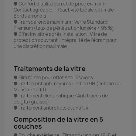
🛡️ Confort d’utilisation et de prise en main :
Contact agréable – Réactivité tactile optimale –
Bords arrondis
🛡️ Transparence maximum : Verre Standard
Premium (taux de pénétration lumière > 95 %)
🛡️ Effet Invisible après installation : Vitre de
protection couvrant l’intégralité de l’écran pour
une discrétion maximale
Traitements de la vitre
🛡️ Film teinté pour effet Anti-Espions
🛡️ Traitement anti-rayures : Indice 9H (échelle de
Mohs de 1 à 10)
🛡️ Traitement oléophobique : Anti traces de
doigts (graisse)
🛡️ Traitement antireflets et anti UV
Composition de la vitre en 5
couches
🛡️ Couche extérieure : Film anti-rayures (9H) et