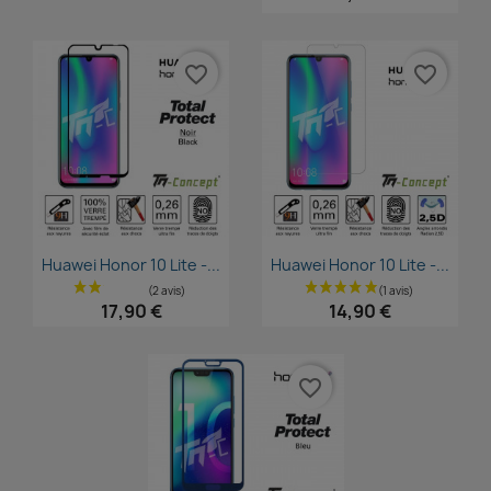
favorite_border
favorite_border
Aperçu rapide
Aperçu rapide


Huawei Honor 10 Lite -...
Huawei Honor 10 Lite -...
17,90 €
14,90 €
favorite_border