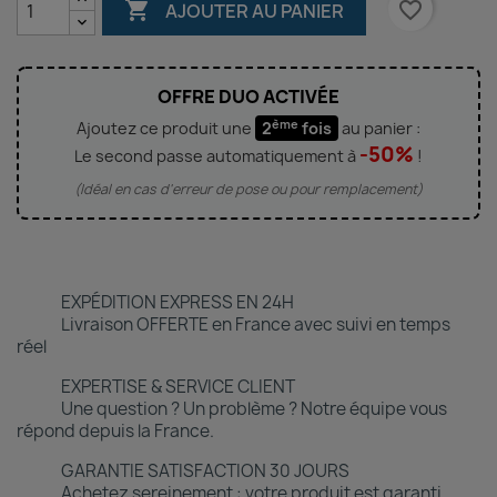

favorite_border
AJOUTER AU PANIER
OFFRE DUO ACTIVÉE
ème
Ajoutez ce produit une
2
fois
au panier :
-50%
Le second passe automatiquement à
!
(Idéal en cas d'erreur de pose ou pour remplacement)
EXPÉDITION EXPRESS EN 24H
Livraison OFFERTE en France avec suivi en temps
réel
EXPERTISE & SERVICE CLIENT
Une question ? Un problème ? Notre équipe vous
répond depuis la France.
GARANTIE SATISFACTION 30 JOURS
Achetez sereinement : votre produit est garanti