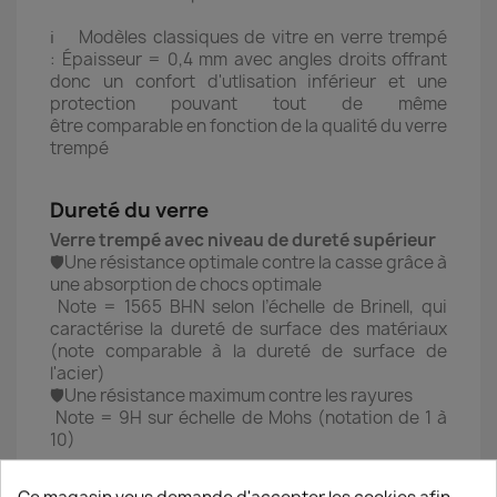
ℹ️ Modèles classiques de vitre en verre trempé
: Épaisseur = 0,4 mm avec angles droits offrant
donc un confort d'utlisation inférieur et une
protection pouvant tout de même
être comparable en fonction de la qualité du verre
trempé
Dureté du verre
Verre trempé avec niveau de dureté supérieur
🛡️Une résistance optimale contre la casse grâce à
une absorption de chocs optimale
Note = 1565 BHN selon l’échelle de Brinell, qui
caractérise la dureté de surface des matériaux
(note comparable à la dureté de surface de
l'acier)
🛡️Une résistance maximum contre les rayures
Note = 9H sur échelle de Mohs (notation de 1 à
10)