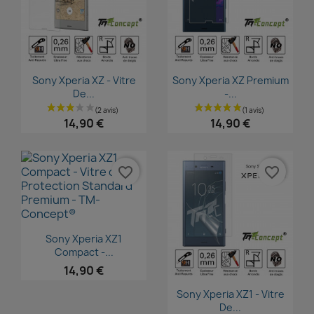
Aperçu rapide
Aperçu rapide


Sony Xperia XZ - Vitre
Sony Xperia XZ Premium
De...
-...
14,90 €
14,90 €
favorite_border
favorite_border
Aperçu rapide

Sony Xperia XZ1
Compact -...
14,90 €
Aperçu rapide

Sony Xperia XZ1 - Vitre
De...