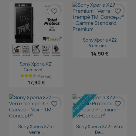
favorite_border
favorite_border
Aperçu rapide

Sony Xperia XZ2
Premium -...
14,90 €
Aperçu rapide

Sony Xperia XZ1
Compact -...
17,90 €
RUPTURE DE STOCK
favorite_border
favorite_border
Aperçu rapide
Aperçu rapide


Sony Xperia XZ3 -
Sony Xperia XZ2 - Vitre
Verre...
De...