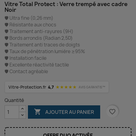
Vitre Total Protect : Verre trempé avec cadre
Noir
🛡️ Ultra fine (0,26 mm)
🛡️ Résistante aux chocs
🛡️ Traitement anti-rayures (9H)
🛡️ Bords arrondis (Radian 2,5D)
🛡️ Traitement anti traces de doigts
🛡️ Taux de pénétration lumière ≥95%
🛡️ Installation facile
🛡️ Excellente réactivité tactile
🛡️ Contact agréable
★★★★★
Vitre-Protection.fr
4,7
AVIS GARANTIS™
Quantité

favorite_border
AJOUTER AU PANIER
OFFRE DUO ACTIVÉE