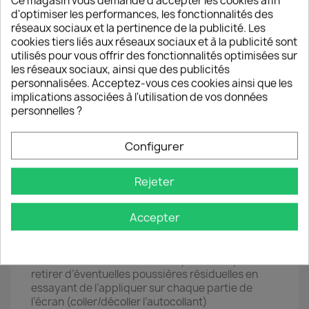
Ce magasin vous demande d'accepter les cookies afin
Contenu de la Boîte
d'optimiser les performances, les fonctionnalités des
🛡️1 vitre en verre trempée HQ
réseaux sociaux et la pertinence de la publicité. Les
🛡️1 Lingette dépoussiérante
cookies tiers liés aux réseaux sociaux et à la publicité sont
🛡️1 Tampon dégraissant à base d’alcool à 70°
utilisés pour vous offrir des fonctionnalités optimisées sur
🛡️1 Sticker anti-poussières résiduelles
les réseaux sociaux, ainsi que des publicités
🛡️1 Notice d’installation détaillée en français
personnalisées. Acceptez-vous ces cookies ainsi que les
implications associées à l'utilisation de vos données
Packaging
personnelles ?
Boîte en plastique pour protection maximale
durant le transport
Configurer
Méthode de pose de la vitre & Conseils
Rejeter
● 1 ● Utiliser le tampon dégraissant afin d’enlever
toutes traces de graisses et/ou de colle
Accepter
● 2 ● Utiliser la lingette dépoussiérante afin de
sécher l’alcool et supprimer l’ensemble des
poussières sur l’écran
● 3 ● Utiliser l’autocollant anti-poussière pour
retirer d’éventuelles poussières résiduelles en
essayant de l’appliquer sur chaque partie de
l’écran (coller/décoller l’autocollant)