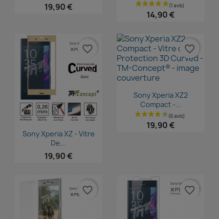
19,90 €
14,90 €
favorite_border
favorite_border
Aperçu rapide

Sony Xperia XZ2
Compact -...
19,90 €
Aperçu rapide

Sony Xperia XZ - Vitre
De...
19,90 €
favorite_border
favorite_border