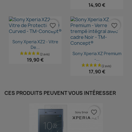
14,90 €
favorite_border
favorite_border
Aperçu rapide

Sony Xperia XZ2 - Vitre
De...
Aperçu rapide

Sony Xperia XZ Premium
-...
19,90 €
17,90 €
CES PRODUITS PEUVENT VOUS INTÉRESSER
favorite_border